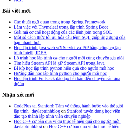
Bài viết mới
Các thuật ngữ quan trọng trong Spring Framework
Làm việc với Thymeleaf trong lập trình Spring Boot
Giải mã cơ chế hoạt động của các lệnh join trong SQL
Một số cách thức tối ưu hóa câu lệnh SQL giúp ứng dụng của
bạn nhanh hơn
Học lập trình java web với Servlet và JSP bằng công cụ lập
trình Intellij IDEA
Lộ trình học lập trình c# cho người mới cùng chuyên gia giỏi
Tìm hiểu Stream API là gì? Stream API trong Java
Bí kíp học lập trình python hiệu quả cho người mới học
Hướng dẫn học lập trình python cho người mới học
Học lập trình Fullstack đào tạo bài bản đến chuyên sâu qua
dự án
Nhận xét mới
CodePlus tại Stanford: Tấm vé thông hành bước vào thế giới
lập trình | daylaptrinhblog
on
Stanford tuyển dụng học viên
đào tạo thành lập trình viên chuyên nghiệp
Học C++ cơ bản qua ví dụ thực tế hiệu quả cho người mới |
daylaptrinhblog
on
Học C++ cơ bản qua ví dụ thực tế hiệu