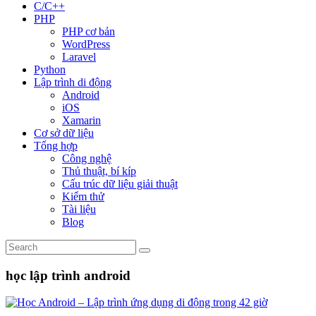
C/C++
PHP
PHP cơ bản
WordPress
Laravel
Python
Lập trình di động
Android
iOS
Xamarin
Cơ sở dữ liệu
Tổng hợp
Công nghệ
Thủ thuật, bí kíp
Cấu trúc dữ liệu giải thuật
Kiểm thử
Tài liệu
Blog
học lập trình android