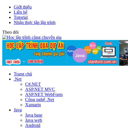
Giới thiệu
Liên hệ
Tutorial
Nhận thực tập lập trình
Theo dõi
Trang chủ
.Net
C#.NET
ASP.NET MVC
ASP.NET WebForm
Công nghệ .Net
Xamarin
Java
Java base
Java web
Android