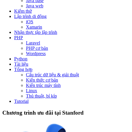
Java base
Java web
Kiểm thử
Lập trình di động
iOS
Xamarin
Nhận thực tập lập trình
PHP
Laravel
PHP cơ bản
Wordpress
Python
Tài liệu
Tổng hợp
Cấu trúc dữ liệu & giải thuật
Kiến thức cơ bản
Kiến trúc máy tính
Linux
Thủ thuật, bí kíp
Tutorial
Chương trình ưu đãi tại Stanford