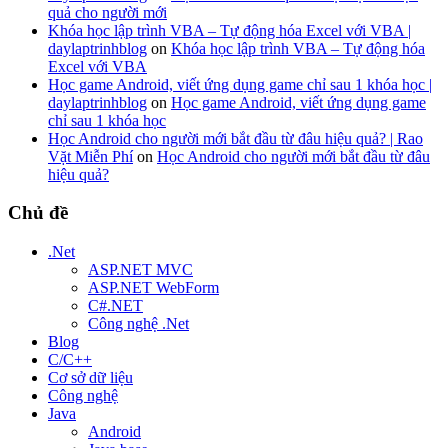
quả cho người mới
Khóa học lập trình VBA – Tự động hóa Excel với VBA |
daylaptrinhblog
on
Khóa học lập trình VBA – Tự động hóa
Excel với VBA
Học game Android, viết ứng dụng game chỉ sau 1 khóa học |
daylaptrinhblog
on
Học game Android, viết ứng dụng game
chỉ sau 1 khóa học
Học Android cho người mới bắt đầu từ đâu hiệu quả? | Rao
Vặt Miễn Phí
on
Học Android cho người mới bắt đầu từ đâu
hiệu quả?
Chủ đề
.Net
ASP.NET MVC
ASP.NET WebForm
C#.NET
Công nghệ .Net
Blog
C/C++
Cơ sở dữ liệu
Công nghệ
Java
Android