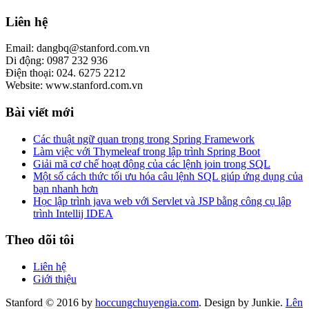
Liên hệ
Email: dangbq@stanford.com.vn
Di động: 0987 232 936
Điện thoại: 024. 6275 2212
Website: www.stanford.com.vn
Bài viết mới
Các thuật ngữ quan trọng trong Spring Framework
Làm việc với Thymeleaf trong lập trình Spring Boot
Giải mã cơ chế hoạt động của các lệnh join trong SQL
Một số cách thức tối ưu hóa câu lệnh SQL giúp ứng dụng của
bạn nhanh hơn
Học lập trình java web với Servlet và JSP bằng công cụ lập
trình Intellij IDEA
Theo dõi tôi
Liên hệ
Giới thiệu
Stanford © 2016 by
hoccungchuyengia.com
. Design by Junkie.
Lên