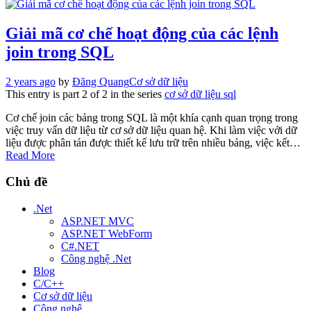
Giải mã cơ chế hoạt động của các lệnh
join trong SQL
2 years ago
by
Đăng Quang
Cơ sở dữ liệu
This entry is part 2 of 2 in the series
cơ sở dữ liệu sql
Cơ chế join các bảng trong SQL là một khía cạnh quan trọng trong
việc truy vấn dữ liệu từ cơ sở dữ liệu quan hệ. Khi làm việc với dữ
liệu được phân tán được thiết kế lưu trữ trên nhiều bảng, việc kết…
Read More
Chủ đề
.Net
ASP.NET MVC
ASP.NET WebForm
C#.NET
Công nghệ .Net
Blog
C/C++
Cơ sở dữ liệu
Công nghệ