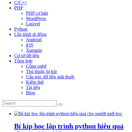
C/C++
PHP
PHP cơ bản
WordPress
Laravel
Python
Lập trình di động
Android
iOS
Xamarin
Cơ sở dữ liệu
Tổng hợp
Công nghệ
Thủ thuật, bí kíp
Cấu trúc dữ liệu giải thuật
Kiểm thử
Tài liệu
Blog
Bí kíp học lập trình python hiệu quả