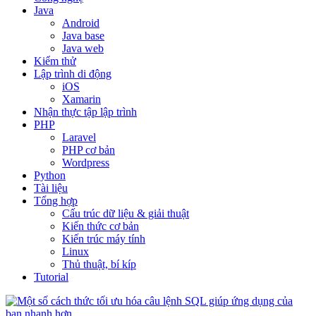
Java
Android
Java base
Java web
Kiểm thử
Lập trình di động
iOS
Xamarin
Nhận thực tập lập trình
PHP
Laravel
PHP cơ bản
Wordpress
Python
Tài liệu
Tổng hợp
Cấu trúc dữ liệu & giải thuật
Kiến thức cơ bản
Kiến trúc máy tính
Linux
Thủ thuật, bí kíp
Tutorial