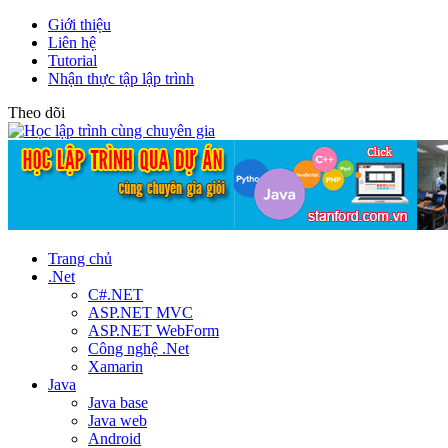
Giới thiệu
Liên hệ
Tutorial
Nhận thực tập lập trình
Theo dõi
Trang chủ
.Net
C#.NET
ASP.NET MVC
ASP.NET WebForm
Công nghệ .Net
Xamarin
Java
Java base
Java web
Android