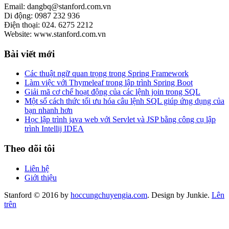
Email: dangbq@stanford.com.vn
Di động: 0987 232 936
Điện thoại: 024. 6275 2212
Website: www.stanford.com.vn
Bài viết mới
Các thuật ngữ quan trọng trong Spring Framework
Làm việc với Thymeleaf trong lập trình Spring Boot
Giải mã cơ chế hoạt động của các lệnh join trong SQL
Một số cách thức tối ưu hóa câu lệnh SQL giúp ứng dụng của
bạn nhanh hơn
Học lập trình java web với Servlet và JSP bằng công cụ lập
trình Intellij IDEA
Theo dõi tôi
Liên hệ
Giới thiệu
Stanford © 2016 by
hoccungchuyengia.com
. Design by Junkie.
Lên
trên