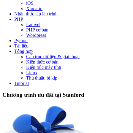
iOS
Xamarin
Nhận thực tập lập trình
PHP
Laravel
PHP cơ bản
Wordpress
Python
Tài liệu
Tổng hợp
Cấu trúc dữ liệu & giải thuật
Kiến thức cơ bản
Kiến trúc máy tính
Linux
Thủ thuật, bí kíp
Tutorial
Chương trình ưu đãi tại Stanford