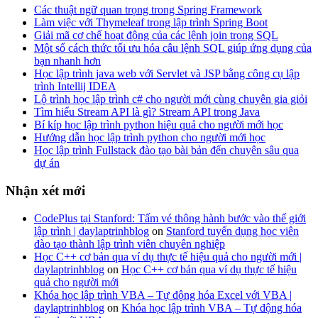
Các thuật ngữ quan trọng trong Spring Framework
Làm việc với Thymeleaf trong lập trình Spring Boot
Giải mã cơ chế hoạt động của các lệnh join trong SQL
Một số cách thức tối ưu hóa câu lệnh SQL giúp ứng dụng của
bạn nhanh hơn
Học lập trình java web với Servlet và JSP bằng công cụ lập
trình Intellij IDEA
Lộ trình học lập trình c# cho người mới cùng chuyên gia giỏi
Tìm hiểu Stream API là gì? Stream API trong Java
Bí kíp học lập trình python hiệu quả cho người mới học
Hướng dẫn học lập trình python cho người mới học
Học lập trình Fullstack đào tạo bài bản đến chuyên sâu qua
dự án
Nhận xét mới
CodePlus tại Stanford: Tấm vé thông hành bước vào thế giới
lập trình | daylaptrinhblog
on
Stanford tuyển dụng học viên
đào tạo thành lập trình viên chuyên nghiệp
Học C++ cơ bản qua ví dụ thực tế hiệu quả cho người mới |
daylaptrinhblog
on
Học C++ cơ bản qua ví dụ thực tế hiệu
quả cho người mới
Khóa học lập trình VBA – Tự động hóa Excel với VBA |
daylaptrinhblog
on
Khóa học lập trình VBA – Tự động hóa