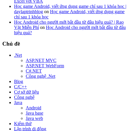
Excel với VBA
Học game Android, viết ứng dụng game chỉ sau 1 khóa học |
daylaptrinhblog
on
Học game Android, viết ứng dụng game
chỉ sau 1 khóa học
Học Android cho người mới bắt đầu từ đâu hiệu quả? | Rao
Vặt Miễn Phí
on
Học Android cho người mới bắt đầu từ đâu
hiệu quả?
Chủ đề
.Net
ASP.NET MVC
ASP.NET WebForm
C#.NET
Công nghệ .Net
Blog
C/C++
Cơ sở dữ liệu
Công nghệ
Java
Android
Java base
Java web
Kiểm thử
Lập trình di động