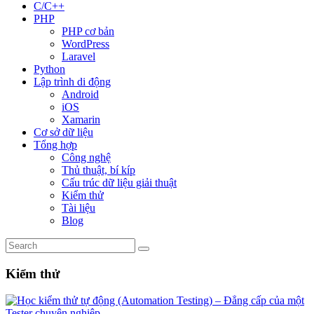
C/C++
PHP
PHP cơ bản
WordPress
Laravel
Python
Lập trình di động
Android
iOS
Xamarin
Cơ sở dữ liệu
Tổng hợp
Công nghệ
Thủ thuật, bí kíp
Cấu trúc dữ liệu giải thuật
Kiểm thử
Tài liệu
Blog
Kiểm thử