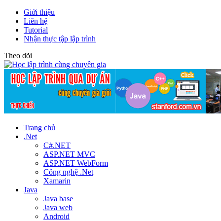
Giới thiệu
Liên hệ
Tutorial
Nhận thực tập lập trình
Theo dõi
Trang chủ
.Net
C#.NET
ASP.NET MVC
ASP.NET WebForm
Công nghệ .Net
Xamarin
Java
Java base
Java web
Android