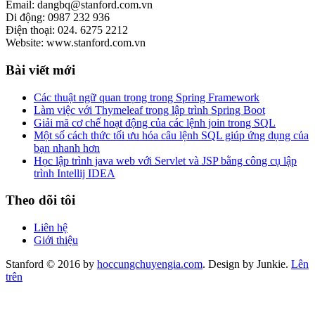
Email: dangbq@stanford.com.vn
Di động: 0987 232 936
Điện thoại: 024. 6275 2212
Website: www.stanford.com.vn
Bài viết mới
Các thuật ngữ quan trọng trong Spring Framework
Làm việc với Thymeleaf trong lập trình Spring Boot
Giải mã cơ chế hoạt động của các lệnh join trong SQL
Một số cách thức tối ưu hóa câu lệnh SQL giúp ứng dụng của
bạn nhanh hơn
Học lập trình java web với Servlet và JSP bằng công cụ lập
trình Intellij IDEA
Theo dõi tôi
Liên hệ
Giới thiệu
Stanford © 2016 by
hoccungchuyengia.com
. Design by Junkie.
Lên
trên