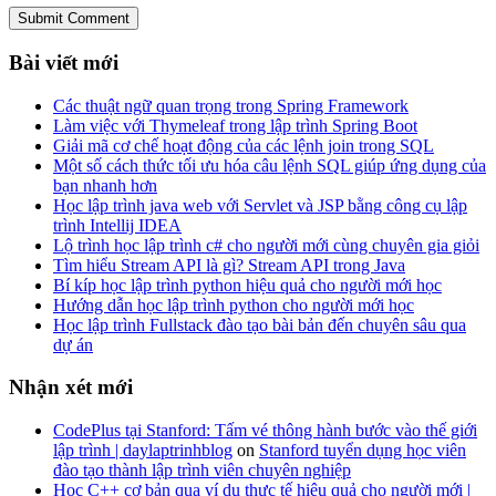
Submit Comment
Bài viết mới
Các thuật ngữ quan trọng trong Spring Framework
Làm việc với Thymeleaf trong lập trình Spring Boot
Giải mã cơ chế hoạt động của các lệnh join trong SQL
Một số cách thức tối ưu hóa câu lệnh SQL giúp ứng dụng của
bạn nhanh hơn
Học lập trình java web với Servlet và JSP bằng công cụ lập
trình Intellij IDEA
Lộ trình học lập trình c# cho người mới cùng chuyên gia giỏi
Tìm hiểu Stream API là gì? Stream API trong Java
Bí kíp học lập trình python hiệu quả cho người mới học
Hướng dẫn học lập trình python cho người mới học
Học lập trình Fullstack đào tạo bài bản đến chuyên sâu qua
dự án
Nhận xét mới
CodePlus tại Stanford: Tấm vé thông hành bước vào thế giới
lập trình | daylaptrinhblog
on
Stanford tuyển dụng học viên
đào tạo thành lập trình viên chuyên nghiệp
Học C++ cơ bản qua ví dụ thực tế hiệu quả cho người mới |