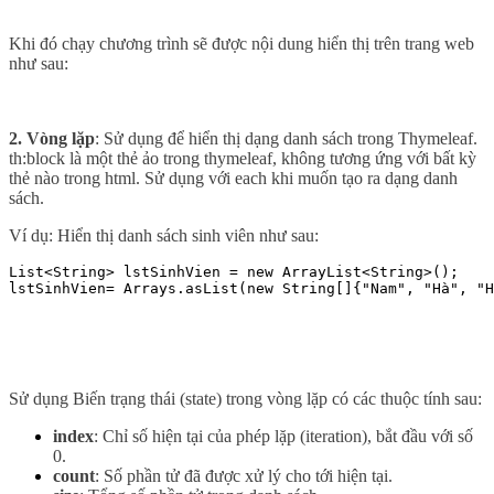
Khi đó chạy chương trình sẽ được nội dung hiển thị trên trang web
như sau:
2.
Vòng lặp
: Sử dụng để hiển thị dạng danh sách trong Thymeleaf.
th:block là một thẻ ảo trong thymeleaf, không tương ứng với bất kỳ
thẻ nào trong html. Sử dụng với each khi muốn tạo ra dạng danh
sách.
Ví dụ: Hiển thị danh sách sinh viên như sau:
List<String> lstSinhVien = new ArrayList<String>();

lstSinhVien= Arrays.asList(new String[]{"Nam", "Hà", "H
Sử dụng Biến trạng thái (state) trong vòng lặp có các thuộc tính sau:
index
: Chỉ số hiện tại của phép lặp (iteration), bắt đầu với số
0.
count
: Số phần tử đã được xử lý cho tới hiện tại.