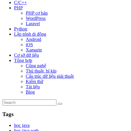
C/C++
PHP
PHP cơ bản
WordPress
Laravel
Python
Lập trình di động
Android
iOS
Xamarin
Cơ sở dữ liệu
Tổng hợp
Công nghệ
Thủ thuật, bí kíp
Cấu trúc dữ liệu giải thuật
Kiểm thử
Tài liệu
Blog
Tags
học java
học java web