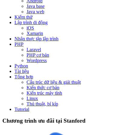
Android
Java base
Java web
Kiểm thử
Lập trình di động
iOS
Xamarin
Nhận thực tập lập trình
PHP
Laravel
PHP cơ bản
Wordpress
Python
Tài liệu
Tổng hợp
Cấu trúc dữ liệu & giải thuật
Kiến thức cơ bản
Kiến trúc máy tính
Linux
Thủ thuật, bí kíp
Tutorial
Chương trình ưu đãi tại Stanford