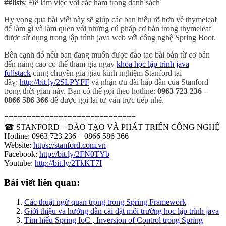
##lists
: Để làm việc với các hàm trong danh sách
Hy vọng qua bài viết này sẽ giúp các bạn hiểu rõ hơn về thymeleaf
để làm gì và làm quen với những cú pháp cơ bản trong thymeleaf
được sử dụng trong lập trình java web với công nghệ Spring Boot.
Bên cạnh đó nếu bạn đang muốn được đào tạo bài bản từ cơ bản
đến nâng cao có thể tham gia ngay
khóa học lập trình java
fullstack
cùng chuyên gia giàu kinh nghiệm Stanford tại
đây:
http://bit.ly/2SLPYFF
và nhận ưu đãi hấp dẫn của Stanford
trong thời gian này. Bạn có thể gọi theo hotline:
0963 723 236 –
0866 586 366
để được gọi lại tư vấn trực tiếp nhé.
=============================
☎ STANFORD – ĐÀO TẠO VÀ PHÁT TRIỂN CÔNG NGHỆ
Hotline: 0963 723 236 – 0866 586 366
Website:
https://stanford.com.vn
Facebook:
http://bit.ly/2FN0TYb
Youtube:
http://bit.ly/2TkKT7I
Bài viết liên quan:
Các thuật ngữ quan trọng trong Spring Framework
Giới thiệu và hướng dẫn cài đặt môi trường học lập trình java
Tìm hiểu Spring IoC , Inversion of Control trong Spring