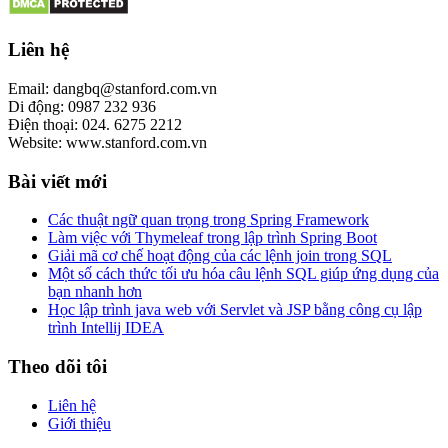
Liên hệ
Email: dangbq@stanford.com.vn
Di động: 0987 232 936
Điện thoại: 024. 6275 2212
Website: www.stanford.com.vn
Bài viết mới
Các thuật ngữ quan trọng trong Spring Framework
Làm việc với Thymeleaf trong lập trình Spring Boot
Giải mã cơ chế hoạt động của các lệnh join trong SQL
Một số cách thức tối ưu hóa câu lệnh SQL giúp ứng dụng của
bạn nhanh hơn
Học lập trình java web với Servlet và JSP bằng công cụ lập
trình Intellij IDEA
Theo dõi tôi
Liên hệ
Giới thiệu