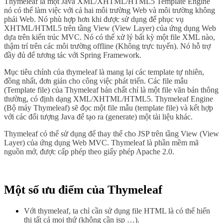
Thymeleaf là một Java XML/XHTML/HTML5 Template Engine
nó có thể làm việc với cả hai môi trường Web và môi trường không
phải Web. Nó phù hợp hơn khi được sử dụng để phục vụ
XHTML/HTML5 trên tầng View (View Layer) của ứng dụng Web
dựa trên kiến trúc MVC. Nó có thể xử lý bất kỳ một file XML nào,
thậm trí trên các môi trường offline (Không trực tuyến). Nó hỗ trợ
đầy đủ để tương tác với Spring Framework.
Mục tiêu chính của thymeleaf là mang lại các template tự nhiên,
đồng nhất, đơn giản cho công việc phát triển. Các file mẫu
(Template file) của Thymeleaf bản chất chỉ là một file văn bản thông
thường, có định dạng XML/XHTML/HTML5. Thymeleaf Engine
(Bộ máy Thymeleaf) sẽ đọc một file mẫu (template file) và kết hợp
với các đối tượng Java để tạo ra (generate) một tài liệu khác.
Thymeleaf có thể sử dụng để thay thế cho JSP trên tầng View (View
Layer) của ứng dụng Web MVC. Thymeleaf là phần mềm mã
nguồn mở, được cấp phép theo giấy phép Apache 2.0.
Một số ưu điểm của Thymeleaf
Với thymeleaf, ta chỉ cần sử dụng file HTML là có thể hiển
thị tất cả mọi thứ (không cần jsp …).