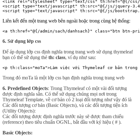
<link rel="stylesheet" type="text/css" th:href="@{/css/
<script type="text/javascript" th:src="@{/js/jquery-3.4
<script type="text/javascript" th:src="@{/js/bootstrap.
Liên kết đến một trang web bên ngoài hoặc trong cùng hệ thống:
<a th:href="@{/admin/sach/danhsach}" class="btn btn-pri
6. Sử dụng lớp css
Để áp dụng lớp css định nghĩa trong trang web sử dụng thymeleaf
bạn có thể sử dụng thẻ
th: class
, ví dụ như sau:
<p th:class="moTa">Làm việc với Thymeleaf cơ bản trong 
Trong đó moTa là một lớp css bạn định nghĩa trong trang web
6.
Predefined Objects
: Trong Thymeleaf có một vài đối tượng
được định nghĩa sẵn. Có thể sử dụng chúng mọi nơi trong
Thymeleaf Template, về cơ bản có 2 loại đối tượng như vậy đó là
Các đối tượng cơ bản (Basic Objects), và các đối tượng tiện ích
(Utility Objects):
Các đối tượng được định nghĩa trước này sẽ được tham chiếu
(reference) theo tiêu chuẩn OGNL, bắt đầu với ký hiệu ( # ).
Basic Objects: