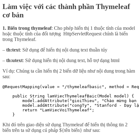
Làm việc với các thành phần Thymeleaf
cơ bản
1.
Biến trong thymeleaf
: Cho phép hiển thị 1 thuộc tính của model
hoặc thuộc tính của đối tượng HttpServletRequest chính là biến
trong Thymeleaf.
–
th:text
: Sử dụng để hiển thị nội dung text thuần túy
–
th:utext
: Sử dụng hiển thị nội dung text, hỗ trợ dạng html
Ví dụ: Chúng ta cần hiển thị 2 biến dữ liệu như nội dung trong hàm
sau:
@RequestMapping(value = "/thymeleafbasic", method = Req
    public String lamViecThymeleafBaic(Model model) {

        model.addAttribute("gioiThieu", "Chào mừng bạn 
        model.addAttribute("congTy", "Stanford - Dạy lậ
        return "LamViecVoiThymeleaf";

    }
Khi đó trên giao diện sử dụng Thymeleaf để hiển thị thông tin 2
biến trên ta sử dụng cú pháp ${tên biến} như sau: