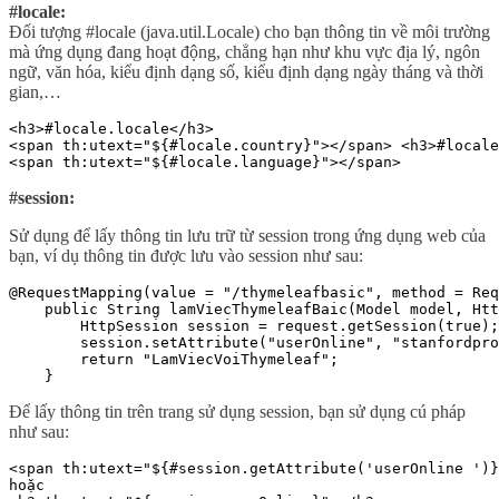
#locale:
Đối tượng #locale (java.util.Locale) cho bạn thông tin về môi trường
mà ứng dụng đang hoạt động, chẳng hạn như khu vực địa lý, ngôn
ngữ, văn hóa, kiểu định dạng số, kiểu định dạng ngày tháng và thời
gian,…
<h3>#locale.locale</h3>

<span th:utext="${#locale.country}"></span> <h3>#locale
<span th:utext="${#locale.language}"></span>
#session:
Sử dụng để lấy thông tin lưu trữ từ session trong ứng dụng web của
bạn, ví dụ thông tin được lưu vào session như sau:
@RequestMapping(value = "/thymeleafbasic", method = Req
    public String lamViecThymeleafBaic(Model model, Htt
        HttpSession session = request.getSession(true);

        session.setAttribute("userOnline", "stanfordpro
        return "LamViecVoiThymeleaf";

    }
Để lấy thông tin trên trang sử dụng session, bạn sử dụng cú pháp
như sau:
<span th:utext="${#session.getAttribute('userOnline ')}
hoặc
