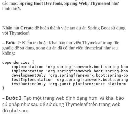
các mục:
Spring Boot DevTools, Spring Web, Thymeleaf
như
hình dưới:
Nhấn nút
Create
để hoàn thành việc tạo dự án Spring Boot sử dụng
với Thymeleaf.
–
Bước 2
: Kiểm tra hoặc Khai báo thư viện Thymeleaf trong file
gradle để sử dụng trong dự án đã có thư viện thymeleaf như sau
không:
dependencies {

    implementation 'org.springframework.boot:spring-boo
    implementation 'org.springframework.boot:spring-boo
    developmentOnly 'org.springframework.boot:spring-bo
    testImplementation 'org.springframework.boot:spring
    testRuntimeOnly 'org.junit.platform:junit-platform-
}
–
Bước 3
: Tạo một trang web định dạng html và khai báo
cú pháp như sau để sử dụng Thymeleaf trên trang web
đó như sau: