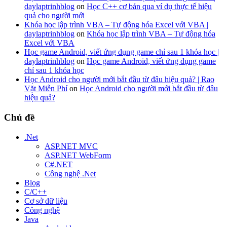
daylaptrinhblog
on
Học C++ cơ bản qua ví dụ thực tế hiệu
quả cho người mới
Khóa học lập trình VBA – Tự động hóa Excel với VBA |
daylaptrinhblog
on
Khóa học lập trình VBA – Tự động hóa
Excel với VBA
Học game Android, viết ứng dụng game chỉ sau 1 khóa học |
daylaptrinhblog
on
Học game Android, viết ứng dụng game
chỉ sau 1 khóa học
Học Android cho người mới bắt đầu từ đâu hiệu quả? | Rao
Vặt Miễn Phí
on
Học Android cho người mới bắt đầu từ đâu
hiệu quả?
Chủ đề
.Net
ASP.NET MVC
ASP.NET WebForm
C#.NET
Công nghệ .Net
Blog
C/C++
Cơ sở dữ liệu
Công nghệ
Java