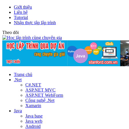
Giới thiệu
Liên hệ
Tutorial
Nhận thực tập lập trình
Theo dõi
Trang chủ
.Net
C#.NET
ASP.NET MVC
ASP.NET WebForm
Công nghệ .Net
Xamarin
Java
Java base
Java web
Android