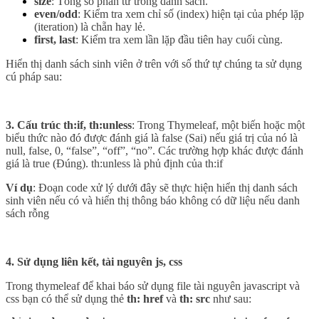
size
: Tổng số phần tử trong danh sách.
even/odd
: Kiểm tra xem chỉ số (index) hiện tại của phép lặp
(iteration) là chẵn hay lẻ.
first, last
: Kiểm tra xem lần lặp đầu tiên hay cuối cùng.
​Hiển thị danh sách sinh viên ở trên với số thứ tự chúng ta sử dụng
cú pháp sau:
3.
Cấu trúc th:if, th:unless
: Trong Thymeleaf, một biến hoặc một
biểu thức nào đó được đánh giá là false (Sai) nếu giá trị của nó là
null, false, 0, “false”, “off”, “no”. Các trường hợp khác được đánh
giá là true (Đúng). th:unless là phủ định của th:if
Ví dụ
: Đoạn code xử lý dưới đây sẽ thực hiện hiển thị danh sách
sinh viên nếu có và hiển thị thông báo không có dữ liệu nếu danh
sách rỗng
4. Sử dụng liên kết, tài nguyên js, css
Trong thymeleaf để khai báo sử dụng file tài nguyên javascript và
css bạn có thể sử dụng thẻ
th: href
và
th: src
như sau: