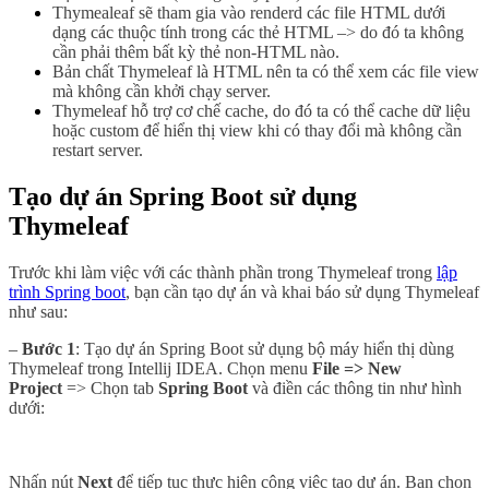
Thymealeaf sẽ tham gia vào renderd các file HTML dưới
dạng các thuộc tính trong các thẻ HTML –> do đó ta không
cần phải thêm bất kỳ thẻ non-HTML nào.
Bản chất Thymeleaf là HTML nên ta có thể xem các file view
mà không cần khởi chạy server.
Thymeleaf hỗ trợ cơ chế cache, do đó ta có thể cache dữ liệu
hoặc custom để hiển thị view khi có thay đổi mà không cần
restart server.
Tạo dự án Spring Boot sử dụng
Thymeleaf
Trước khi làm việc với các thành phần trong Thymeleaf trong
lập
trình Spring boot
,
bạn cần tạo dự án
và khai báo sử dụng Thymeleaf
như sau:
–
Bước 1
: Tạo dự án Spring Boot sử dụng bộ máy hiển thị dùng
Thymeleaf trong Intellij IDEA. Chọn menu
File => New
Project
=> Chọn tab
Spring Boot
và điền các thông tin như hình
dưới:
Nhấn nút
Next
để tiếp tục thực hiện công việc tạo dự án. Bạn chọn