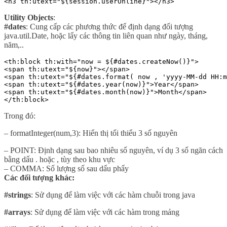
<h3 th:utext="${session.userOnline}"></h3>
Utility Objects
:
#dates
: Cung cấp các phương thức để định dạng đối tượng
java.util.Date, hoặc lấy các thông tin liên quan như ngày, tháng,
năm,..
<th:block th:with="now = ${#dates.createNow()}">

<span th:utext="${now}"></span>

<span th:utext="${#dates.format( now , 'yyyy-MM-dd HH:m
<span th:utext="${#dates.year(now)}">Year</span>

<span th:utext="${#dates.month(now)}">Month</span>

</th:block>
Trong đó:
– formatInteger(num,3): Hiển thị tối thiểu 3 số nguyên
– POINT: Định dạng sau bao nhiêu số nguyên, ví dụ 3 số ngăn cách
bằng dấu . hoặc , tùy theo khu vực
– COMMA: Số lượng số sau dấu phẩy
Các đối tượng khác:
#strings
: Sử dụng để làm việc với các hàm chuỗi trong java
#arrays
: Sử dụng để làm việc với các hàm trong mảng