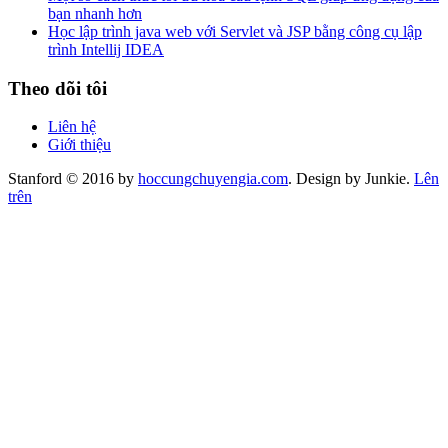
bạn nhanh hơn
Học lập trình java web với Servlet và JSP bằng công cụ lập
trình Intellij IDEA
Theo dõi tôi
Liên hệ
Giới thiệu
Stanford © 2016 by
hoccungchuyengia.com
. Design by Junkie.
Lên
trên