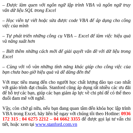
– Được làm quen với ngôn ngữ lập trình VBA và ngôn ngữ truy
vấn dữ liệu SQL trong Excel
– Học viên tự viết hoặc sửa được code VBA để áp dụng cho công
việc của mình
– Tự phát triển những công cụ VBA – Excel để làm việc hiệu quả
và năng suất hơn
– Biết thêm những cách mới để giải quyết vấn đề với dữ liệu trong
Excel
– Cùng với vô vàn những tính năng khác giúp cho công việc của
bạn chưa bao giờ hiệu quả và dễ dàng đến thế
Với mục tiêu mang đến cho người học chất lượng đào tạo cao nhất
với giáo trình đạt chuẩn. Stanford cũng áp dụng rất nhiều các ưu đãi
để hỗ trợ các bạn, giúp các bạn giảm áp lực về chi phí để có thể theo
đuổi đam mê với nghề.
Vậy, còn chờ gì nữa, nếu bạn đang quan tâm đến khóa học lập trình
VBA trong Excel, hãy liên hệ ngay với chúng tôi theo Hotline:
0936
172 315
;
04 6275 2212 – 04 6662 3355
để được gọi lại tư vấn chi
tiết, hoặc xem tại
www.stanford.com.vn