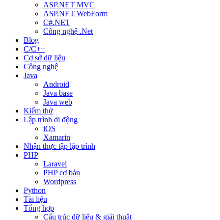
ASP.NET MVC
ASP.NET WebForm
C#.NET
Công nghệ .Net
Blog
C/C++
Cơ sở dữ liệu
Công nghệ
Java
Android
Java base
Java web
Kiểm thử
Lập trình di động
iOS
Xamarin
Nhận thực tập lập trình
PHP
Laravel
PHP cơ bản
Wordpress
Python
Tài liệu
Tổng hợp
Cấu trúc dữ liệu & giải thuật