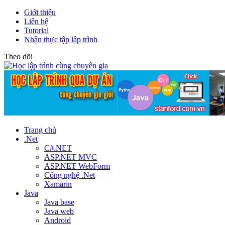
Giới thiệu
Liên hệ
Tutorial
Nhận thực tập lập trình
Theo dõi
Trang chủ
.Net
C#.NET
ASP.NET MVC
ASP.NET WebForm
Công nghệ .Net
Xamarin
Java
Java base
Java web
Android