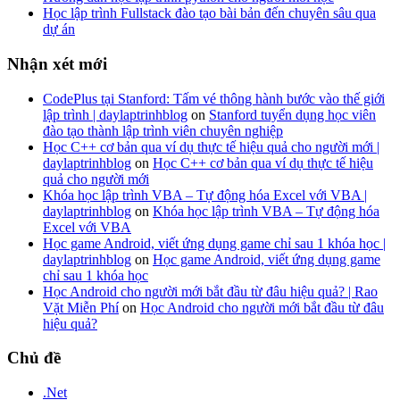
Học lập trình Fullstack đào tạo bài bản đến chuyên sâu qua
dự án
Nhận xét mới
CodePlus tại Stanford: Tấm vé thông hành bước vào thế giới
lập trình | daylaptrinhblog
on
Stanford tuyển dụng học viên
đào tạo thành lập trình viên chuyên nghiệp
Học C++ cơ bản qua ví dụ thực tế hiệu quả cho người mới |
daylaptrinhblog
on
Học C++ cơ bản qua ví dụ thực tế hiệu
quả cho người mới
Khóa học lập trình VBA – Tự động hóa Excel với VBA |
daylaptrinhblog
on
Khóa học lập trình VBA – Tự động hóa
Excel với VBA
Học game Android, viết ứng dụng game chỉ sau 1 khóa học |
daylaptrinhblog
on
Học game Android, viết ứng dụng game
chỉ sau 1 khóa học
Học Android cho người mới bắt đầu từ đâu hiệu quả? | Rao
Vặt Miễn Phí
on
Học Android cho người mới bắt đầu từ đâu
hiệu quả?
Chủ đề
.Net