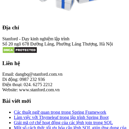
Địa chỉ
Stanford - Dạy kinh nghiệm lập trình
Số 20 ngõ 678 Đường Láng, Phường Láng Thượng, Hà Nội
Liên hệ
Email: dangbq@stanford.com.vn
Di động: 0987 232 936
Điện thoại: 024. 6275 2212
Website: www.stanford.com.vn
Bài viết mới
Các thuật ngữ quan trọng trong Spring Framework
Làm việc với Thymeleaf trong lập trình Spring Boot
Giải mã cơ chế hoạt động của các lệnh join trong SQL
Một số cách thức tối ưu hóa câu lệnh SQL giúp ứng dụng của