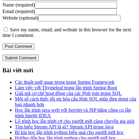
Name (required)
Email (required)
Website (optional)
Save my name, email, and website in this browser for the next
time I comment.
Submit Comment
Bài viết mới
Các thuật ngữ quan trọng trong Spring Framework
Làm việc với Thymeleaf trong lập trình Spring Boot
Giải mã cơ chế hoạt động của các lệnh join trong SQL
Một số cách thức tối ưu hóa câu lệnh SQL giúp ứng dụng của
bạn nhanh hơn
Học lập trình java web với Servlet và JSP bằng công cụ lập
trình Intellij IDEA
Lộ trình học lập trình c# cho người mới cùng chuyên gia giỏi
Tìm hiểu Stream API là gì? Stream API trong Java
Bí kíp học lập trình python hiệu quả cho người mới học
Hướng dẫn học lập trình python cho người mới học