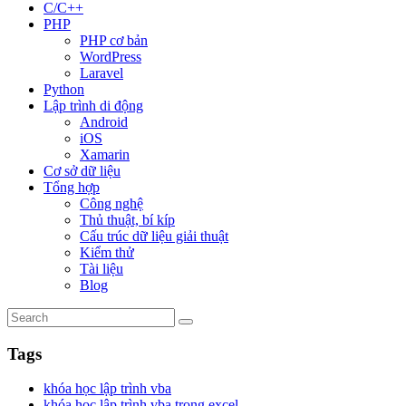
C/C++
PHP
PHP cơ bản
WordPress
Laravel
Python
Lập trình di động
Android
iOS
Xamarin
Cơ sở dữ liệu
Tổng hợp
Công nghệ
Thủ thuật, bí kíp
Cấu trúc dữ liệu giải thuật
Kiểm thử
Tài liệu
Blog
Tags
khóa học lập trình vba
khóa học lập trình vba trong excel