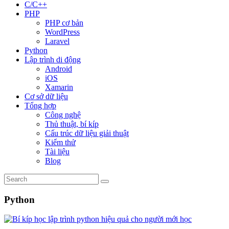
C/C++
PHP
PHP cơ bản
WordPress
Laravel
Python
Lập trình di động
Android
iOS
Xamarin
Cơ sở dữ liệu
Tổng hợp
Công nghệ
Thủ thuật, bí kíp
Cấu trúc dữ liệu giải thuật
Kiểm thử
Tài liệu
Blog
Python