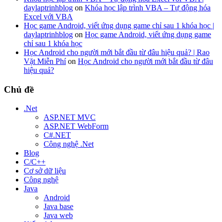
daylaptrinhblog
on
Khóa học lập trình VBA – Tự động hóa
Excel với VBA
Học game Android, viết ứng dụng game chỉ sau 1 khóa học |
daylaptrinhblog
on
Học game Android, viết ứng dụng game
chỉ sau 1 khóa học
Học Android cho người mới bắt đầu từ đâu hiệu quả? | Rao
Vặt Miễn Phí
on
Học Android cho người mới bắt đầu từ đâu
hiệu quả?
Chủ đề
.Net
ASP.NET MVC
ASP.NET WebForm
C#.NET
Công nghệ .Net
Blog
C/C++
Cơ sở dữ liệu
Công nghệ
Java
Android
Java base
Java web