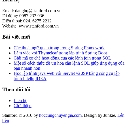
Email: dangbq@stanford.com.vn
Di động: 0987 232 936
Điện thoại: 024. 6275 2212
Website: www.stanford.com.vn
Bài viết mới
Các thuật ngữ quan trọng trong Spring Framework
Làm việc với Thymeleaf trong lập trình Spring Boot
Giải mã cơ chế hoạt động của các lệnh join trong SQL
Một số cách thức tối ưu hóa câu lệnh SQL giúp ứng dụng của
bạn nhanh hơn
Học lập trình java web với Servlet và JSP bằng công cụ lập
trình Intellij IDEA
Theo dõi tôi
Liên hệ
Giới thiệu
Stanford © 2016 by
hoccungchuyengia.com
. Design by Junkie.
Lên
trên