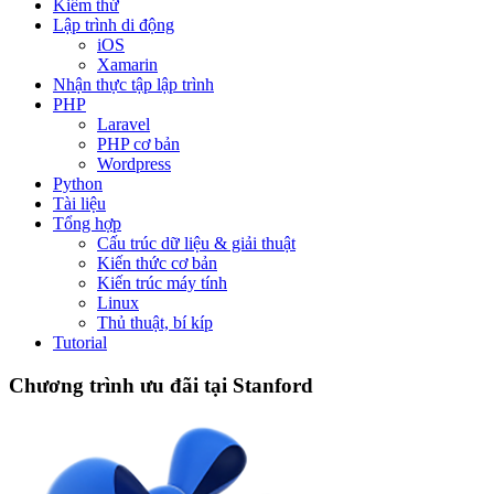
Kiểm thử
Lập trình di động
iOS
Xamarin
Nhận thực tập lập trình
PHP
Laravel
PHP cơ bản
Wordpress
Python
Tài liệu
Tổng hợp
Cấu trúc dữ liệu & giải thuật
Kiến thức cơ bản
Kiến trúc máy tính
Linux
Thủ thuật, bí kíp
Tutorial
Chương trình ưu đãi tại Stanford