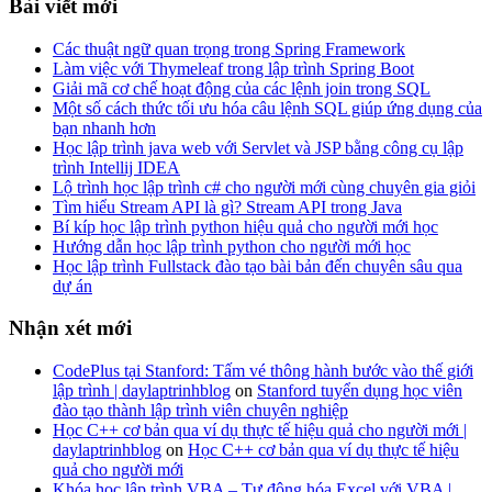
Bài viết mới
Các thuật ngữ quan trọng trong Spring Framework
Làm việc với Thymeleaf trong lập trình Spring Boot
Giải mã cơ chế hoạt động của các lệnh join trong SQL
Một số cách thức tối ưu hóa câu lệnh SQL giúp ứng dụng của
bạn nhanh hơn
Học lập trình java web với Servlet và JSP bằng công cụ lập
trình Intellij IDEA
Lộ trình học lập trình c# cho người mới cùng chuyên gia giỏi
Tìm hiểu Stream API là gì? Stream API trong Java
Bí kíp học lập trình python hiệu quả cho người mới học
Hướng dẫn học lập trình python cho người mới học
Học lập trình Fullstack đào tạo bài bản đến chuyên sâu qua
dự án
Nhận xét mới
CodePlus tại Stanford: Tấm vé thông hành bước vào thế giới
lập trình | daylaptrinhblog
on
Stanford tuyển dụng học viên
đào tạo thành lập trình viên chuyên nghiệp
Học C++ cơ bản qua ví dụ thực tế hiệu quả cho người mới |
daylaptrinhblog
on
Học C++ cơ bản qua ví dụ thực tế hiệu
quả cho người mới
Khóa học lập trình VBA – Tự động hóa Excel với VBA |