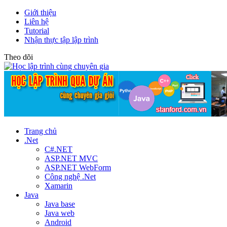
Giới thiệu
Liên hệ
Tutorial
Nhận thực tập lập trình
Theo dõi
Trang chủ
.Net
C#.NET
ASP.NET MVC
ASP.NET WebForm
Công nghệ .Net
Xamarin
Java
Java base
Java web
Android