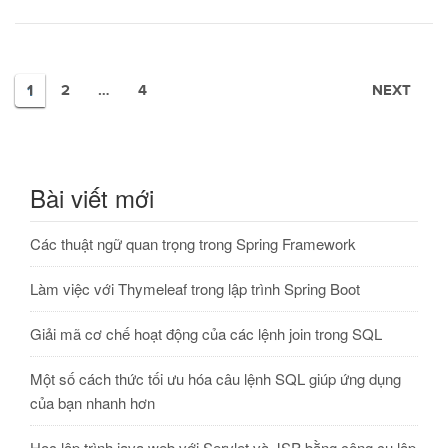
1
2
…
4
NEXT
Bài viết mới
Các thuật ngữ quan trọng trong Spring Framework
Làm việc với Thymeleaf trong lập trình Spring Boot
Giải mã cơ chế hoạt động của các lệnh join trong SQL
Một số cách thức tối ưu hóa câu lệnh SQL giúp ứng dụng
của bạn nhanh hơn
Học lập trình java web với Servlet và JSP bằng công cụ lập