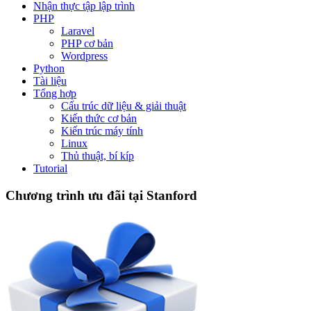
Nhận thực tập lập trình
PHP
Laravel
PHP cơ bản
Wordpress
Python
Tài liệu
Tổng hợp
Cấu trúc dữ liệu & giải thuật
Kiến thức cơ bản
Kiến trúc máy tính
Linux
Thủ thuật, bí kíp
Tutorial
Chương trình ưu đãi tại Stanford