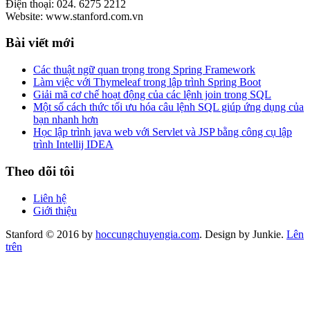
Điện thoại: 024. 6275 2212
Website: www.stanford.com.vn
Bài viết mới
Các thuật ngữ quan trọng trong Spring Framework
Làm việc với Thymeleaf trong lập trình Spring Boot
Giải mã cơ chế hoạt động của các lệnh join trong SQL
Một số cách thức tối ưu hóa câu lệnh SQL giúp ứng dụng của
bạn nhanh hơn
Học lập trình java web với Servlet và JSP bằng công cụ lập
trình Intellij IDEA
Theo dõi tôi
Liên hệ
Giới thiệu
Stanford © 2016 by
hoccungchuyengia.com
. Design by Junkie.
Lên
trên