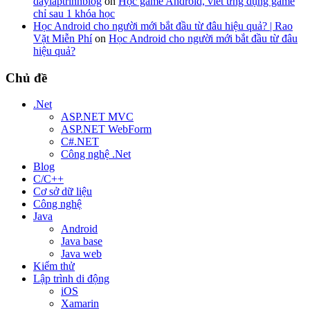
daylaptrinhblog
on
Học game Android, viết ứng dụng game
chỉ sau 1 khóa học
Học Android cho người mới bắt đầu từ đâu hiệu quả? | Rao
Vặt Miễn Phí
on
Học Android cho người mới bắt đầu từ đâu
hiệu quả?
Chủ đề
.Net
ASP.NET MVC
ASP.NET WebForm
C#.NET
Công nghệ .Net
Blog
C/C++
Cơ sở dữ liệu
Công nghệ
Java
Android
Java base
Java web
Kiểm thử
Lập trình di động
iOS
Xamarin