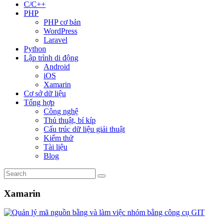
C/C++
PHP
PHP cơ bản
WordPress
Laravel
Python
Lập trình di động
Android
iOS
Xamarin
Cơ sở dữ liệu
Tổng hợp
Công nghệ
Thủ thuật, bí kíp
Cấu trúc dữ liệu giải thuật
Kiểm thử
Tài liệu
Blog
Xamarin