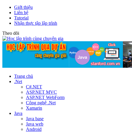
Giới thiệu
Liên hệ
Tutorial
Nhận thực tập lập trình
Theo dõi
Trang chủ
.Net
C#.NET
ASP.NET MVC
ASP.NET WebForm
Công nghệ .Net
Xamarin
Java
Java base
Java web
Android