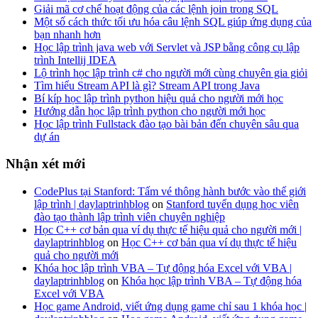
Giải mã cơ chế hoạt động của các lệnh join trong SQL
Một số cách thức tối ưu hóa câu lệnh SQL giúp ứng dụng của
bạn nhanh hơn
Học lập trình java web với Servlet và JSP bằng công cụ lập
trình Intellij IDEA
Lộ trình học lập trình c# cho người mới cùng chuyên gia giỏi
Tìm hiểu Stream API là gì? Stream API trong Java
Bí kíp học lập trình python hiệu quả cho người mới học
Hướng dẫn học lập trình python cho người mới học
Học lập trình Fullstack đào tạo bài bản đến chuyên sâu qua
dự án
Nhận xét mới
CodePlus tại Stanford: Tấm vé thông hành bước vào thế giới
lập trình | daylaptrinhblog
on
Stanford tuyển dụng học viên
đào tạo thành lập trình viên chuyên nghiệp
Học C++ cơ bản qua ví dụ thực tế hiệu quả cho người mới |
daylaptrinhblog
on
Học C++ cơ bản qua ví dụ thực tế hiệu
quả cho người mới
Khóa học lập trình VBA – Tự động hóa Excel với VBA |
daylaptrinhblog
on
Khóa học lập trình VBA – Tự động hóa
Excel với VBA
Học game Android, viết ứng dụng game chỉ sau 1 khóa học |