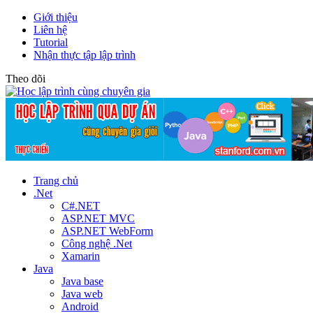
Giới thiệu
Liên hệ
Tutorial
Nhận thực tập lập trình
Theo dõi
Trang chủ
.Net
C#.NET
ASP.NET MVC
ASP.NET WebForm
Công nghệ .Net
Xamarin
Java
Java base
Java web
Android