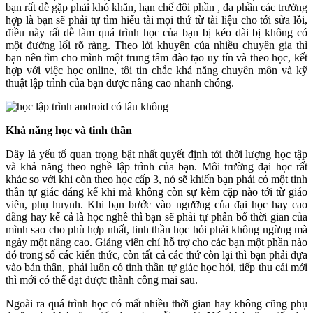
bạn rất dễ gặp phải khó khăn, hạn chế đôi phần , đa phần các trường
hợp là bạn sẽ phải tự tìm hiểu tài mọi thứ từ tài liệu cho tới sửa lỗi,
điều này rất dễ làm quá trình học của bạn bị kéo dài bị không có
một đường lối rõ ràng. Theo lời khuyên của nhiều chuyên gia thì
bạn nên tìm cho mình một trung tâm đào tạo uy tín và theo học, kết
hợp với việc học online, tôi tin chắc khả năng chuyên môn và kỹ
thuật lập trình của bạn được nâng cao nhanh chóng.
Khả năng học và tinh thần
Đây là yếu tố quan trọng bật nhất quyết định tới thời lượng học tập
và khả năng theo nghề lập trình của bạn. Môi trường đại học rất
khác so với khi còn theo học cấp 3, nó sẽ khiến bạn phải có một tinh
thần tự giác đáng kể khi mà không còn sự kèm cặp nào tới từ giáo
viên, phụ huynh. Khi bạn bước vào ngưỡng của đại học hay cao
đẳng hay kể cả là học nghề thì bạn sẽ phải tự phân bổ thời gian của
mình sao cho phù hợp nhất, tinh thần học hỏi phải không ngừng mà
ngày một nâng cao. Giảng viên chỉ hỗ trợ cho các bạn một phần nào
đó trong số các kiến thức, còn tất cả các thứ còn lại thì bạn phải dựa
vào bản thân, phải luôn có tinh thần tự giác học hỏi, tiếp thu cái mới
thì mới có thể đạt được thành công mai sau.
Ngoài ra quá trình học có mất nhiều thời gian hay không cũng phụ