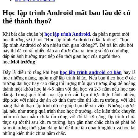
Học lập trình Android mất bao lâu để có
thể thành thạo?
Khi bắt đầu chuẩn bị
học
lập trình Android
, đa phần người mới
học thường sẽ tự hỏi “Học lập trình Android có lâu không”, “học
lập trình Android có tốn nhiều thời gian không?”. Để trả lời câu hỏi
này thì đã có rất nhiều đáp án được đưa ra, trong số đó có những
đáp án ảnh hưởng trực tiếp đến thời gian học của người theo
học.
Môi trường
Đây là điều rõ ràng khi bạn
học lập trình android cơ bản
hay là
học những mảng, ngôn ngữ lập trình khác. Nếu bạn theo học ở các
trường đại học hay cao đẳng thì lượng thời gian tương ứng để hoàng
thành một khóa học là 4-5 năm với đại học và 2-3 năm nếu học cao
đẳng. Trong quá trình học tập mà các bạn được thực hành nhiều,
tiếp xúc với nhiều dự án có tính thực tiễn thì khi ra trường, với khả
năng thành thạo lập trình đó sẽ giúp bạn dễ xin việc. Nhưng ngược
lại, nếu như trong quá trình theo học ở trường, các kiến thức chuyên
môn mà bạn nắm chưa ổn cùng với đó là kỹ năng lập trình chưa
thực sự tốt thì sau khi ra trường, bạn gần như chắc chắn sẽ phải bỏ
ra một lượng thời gian đáng kể để thực tập doanh nghiệp và học lại
những kiến thức chưa nắm chắc.