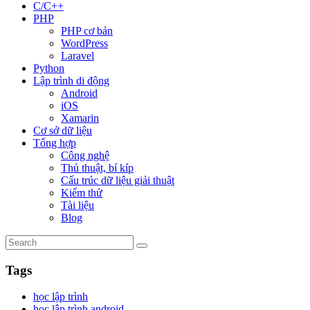
C/C++
PHP
PHP cơ bản
WordPress
Laravel
Python
Lập trình di động
Android
iOS
Xamarin
Cơ sở dữ liệu
Tổng hợp
Công nghệ
Thủ thuật, bí kíp
Cấu trúc dữ liệu giải thuật
Kiểm thử
Tài liệu
Blog
Tags
học lập trình
học lập trình android