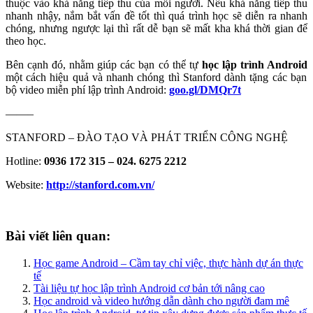
thuộc vào khả năng tiếp thu của mỗi người. Nếu khả năng tiếp thu
nhanh nhậy, nắm bắt vấn đề tốt thì quá trình học sẽ diễn ra nhanh
chóng, nhưng ngược lại thì rất dễ bạn sẽ mất kha khá thời gian để
theo học.
Bên cạnh đó, nhằm giúp các bạn có thể tự
học lập trình Android
một cách hiệu quả và nhanh chóng thì Stanford dành tặng các bạn
bộ video miễn phí lập trình Android:
goo.gl/DMQr7t
——–
STANFORD – ĐÀO TẠO VÀ PHÁT TRIỂN CÔNG NGHỆ
Hotline:
0936 172 315 – 024. 6275 2212
Website:
http://stanford.com.vn/
Bài viết liên quan:
Học game Android – Cầm tay chỉ việc, thực hành dự án thực
tế
Tài liệu tự học lập trình Android cơ bản tới nâng cao
Học android và video hướng dẫn dành cho người đam mê