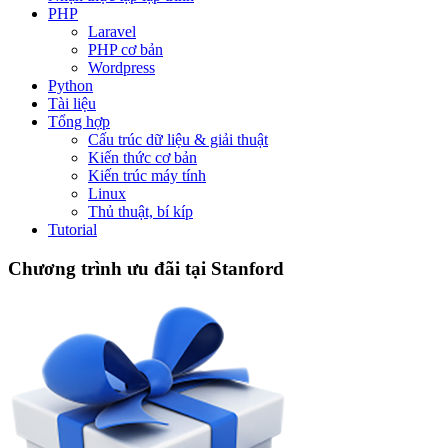
PHP
Laravel
PHP cơ bản
Wordpress
Python
Tài liệu
Tổng hợp
Cấu trúc dữ liệu & giải thuật
Kiến thức cơ bản
Kiến trúc máy tính
Linux
Thủ thuật, bí kíp
Tutorial
Chương trình ưu đãi tại Stanford