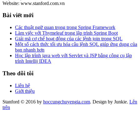
Website: www.stanford.com.vn
Bài viết mới
Các thuật ngữ quan trọng trong Spring Framework
Làm việc với Thymeleaf trong lập trình Spring Boot
Giải mã cơ chế hoạt động của các lệnh join trong SQL
Một số cách thức tối ưu hóa câu lệnh SQL giúp ứng dụng của
bạn nhanh hơn
Học lập trình java web với Servlet và JSP bằng công cụ lập
trình Intellij IDEA
Theo dõi tôi
Liên hệ
Giới thiệu
Stanford © 2016 by
hoccungchuyengia.com
. Design by Junkie.
Lên
trên