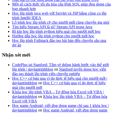
Một số cách thức tối ưu hóa câu lệnh SQL giúp ứng dụng của
bạn nhanh hơn
Học lập trình java web với Servlet và JSP bằng công cụ lập
trình Intellij IDEA
Lộ trình học lập trình c# cho người mới cùng chuyên gia giỏi
Tìm hiểu Stream API là gì? Stream API trong Java
Bí kíp học lập trình python hiệu quả cho người mới học
Hướng dẫn học lập trình python cho người mới học
Học lập trình Fullstack đào tạo bài bản đến chuyên sâu qua
dự án
Nhận xét mới
CodePlus tại Stanford: Tấm vé thông hành bước vào thế giới
lập trình | daylaptrinhblog
on
Stanford tuyển dụng học viên
đào tạo thành lập trình viên chuyên nghiệp
Học C++ cơ bản qua ví dụ thực tế hiệu quả cho người mới |
daylaptrinhblog
on
Học C++ cơ bản qua ví dụ thực tế hiệu
quả cho người mới
Khóa học lập trình VBA – Tự động hóa Excel với VBA |
daylaptrinhblog
on
Khóa học lập trình VBA – Tự động hóa
Excel với VBA
Học game Android, viết ứng dụng game chỉ sau 1 khóa học |
daylaptrinhblog
on
Học game Android, viết ứng dụng game