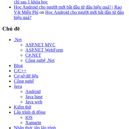
chỉ sau 1 khóa học
Học Android cho người mới bắt đầu từ đâu hiệu quả? | Rao
Vặt Miễn Phí
on
Học Android cho người mới bắt đầu từ đâu
hiệu quả?
Chủ đề
.Net
ASP.NET MVC
ASP.NET WebForm
C#.NET
Công nghệ .Net
Blog
C/C++
Cơ sở dữ liệu
Công nghệ
Java
Android
Java base
Java web
Kiểm thử
Lập trình di động
iOS
Xamarin
Nhận thực tập lập trình