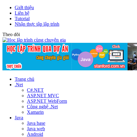
Giới thiệu
Liên hệ
Tutorial
Nhận thực tập lập trình
Theo dõi
Trang chủ
.Net
C#.NET
ASP.NET MVC
ASP.NET WebForm
Công nghệ .Net
Xamarin
Java
Java base
Java web
Android