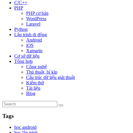
C/C++
PHP
PHP cơ bản
WordPress
Laravel
Python
Lập trình di động
Android
iOS
Xamarin
Cơ sở dữ liệu
Tổng hợp
Công nghệ
Thủ thuật, bí kíp
Cấu trúc dữ liệu giải thuật
Kiểm thử
Tài liệu
Blog
Tags
học android
học lập trình