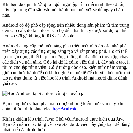
Khi bạn đã định hướng rõ ngôn ngữ lập trình mà mình theo đuổi,
hãy tập trung đào sâu vào nó, tránh học nửa vời sẽ dễ ngây chán
nản.
Android có độ phổ cập rộng trên nhiều dòng sản phẩm từ tầm trung
đến cao cấp, đó là lí do vì sao hệ điều hành này được sử dụng nhiều
hơn so với gã khổng lồ iOS của Apple.
Android cung cấp một nền tảng phát triển mở, nhờ đó các nhà phát
triển xây dựng các ứng dụng sáng tạo và rất phong phú. Họ có thể
tự do tận dụng thiết bị phần cứng, thông tin địa điểm truy cập, chạy
các dịch vụ nền tảng. Gộp lại đó là công việc thú vị, đầy sáng tạo, ít
rủi ro cho lập trình viên. Có ý tưởng độc đáo, kiến thức nắm vững,
giờ bạn thực hành để có kinh nghiệm thực tế để chuyển hóa ước mơ
tạo ra ứng dụng từ việc học lập trình Android mà người dùng đánh
giá cao.
Bạn cũng lưu ý bạn phải năm được những kiến thức sau đây khi
chính thức trinh phục việc
học Android
.
Kinh nghiệm lập trình Java: Chủ yếu Android thực hiện qua Java.
Bạn cần nắm chắc tảng về Java standard, việc này giúp bạn dễ dàng
phát triển Android hơn.