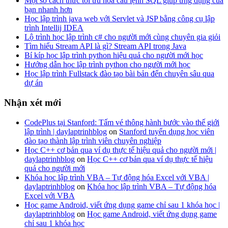
Một số cách thức tối ưu hóa câu lệnh SQL giúp ứng dụng của
bạn nhanh hơn
Học lập trình java web với Servlet và JSP bằng công cụ lập
trình Intellij IDEA
Lộ trình học lập trình c# cho người mới cùng chuyên gia giỏi
Tìm hiểu Stream API là gì? Stream API trong Java
Bí kíp học lập trình python hiệu quả cho người mới học
Hướng dẫn học lập trình python cho người mới học
Học lập trình Fullstack đào tạo bài bản đến chuyên sâu qua
dự án
Nhận xét mới
CodePlus tại Stanford: Tấm vé thông hành bước vào thế giới
lập trình | daylaptrinhblog
on
Stanford tuyển dụng học viên
đào tạo thành lập trình viên chuyên nghiệp
Học C++ cơ bản qua ví dụ thực tế hiệu quả cho người mới |
daylaptrinhblog
on
Học C++ cơ bản qua ví dụ thực tế hiệu
quả cho người mới
Khóa học lập trình VBA – Tự động hóa Excel với VBA |
daylaptrinhblog
on
Khóa học lập trình VBA – Tự động hóa
Excel với VBA
Học game Android, viết ứng dụng game chỉ sau 1 khóa học |
daylaptrinhblog
on
Học game Android, viết ứng dụng game
chỉ sau 1 khóa học