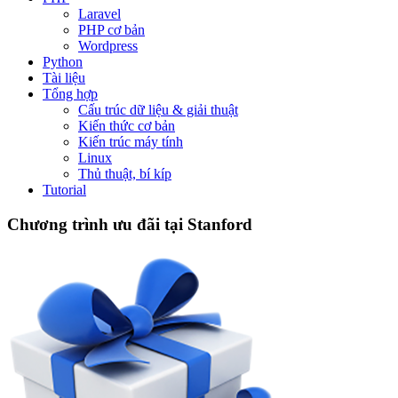
Laravel
PHP cơ bản
Wordpress
Python
Tài liệu
Tổng hợp
Cấu trúc dữ liệu & giải thuật
Kiến thức cơ bản
Kiến trúc máy tính
Linux
Thủ thuật, bí kíp
Tutorial
Chương trình ưu đãi tại Stanford