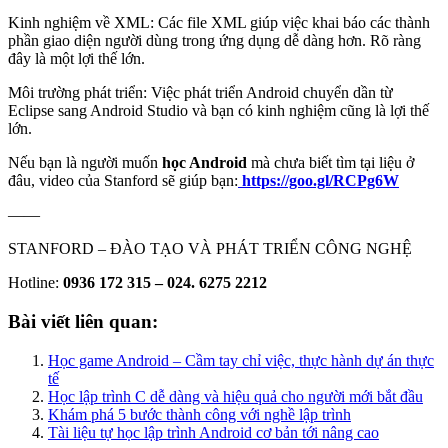
Kinh nghiệm về XML: Các file XML giúp việc khai báo các thành
phần giao diện người dùng trong ứng dụng dễ dàng hơn. Rõ ràng
đây là một lợi thế lớn.
Môi trường phát triển: Việc phát triển Android chuyển dần từ
Eclipse sang Android Studio và bạn có kinh nghiệm cũng là lợi thế
lớn.
Nếu bạn là người muốn
học Android
mà chưa biết tìm tại liệu ở
đâu, video của Stanford sẽ giúp bạn:
https://goo.gl/RCPg6W
——
STANFORD – ĐÀO TẠO VÀ PHÁT TRIỂN CÔNG NGHỆ
Hotline:
0936 172 315 – 024. 6275 2212
Bài viết liên quan:
Học game Android – Cầm tay chỉ việc, thực hành dự án thực
tế
Học lập trình C dễ dàng và hiệu quả cho người mới bắt đầu
Khám phá 5 bước thành công với nghề lập trình
Tài liệu tự học lập trình Android cơ bản tới nâng cao