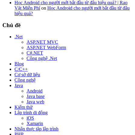
Học Android cho người mới bắt đầu từ đâu hiệu quả? | Rao
Vặt Miễn Phí
on
Học Android cho người mới bắt đầu từ đâu
hiệu quả?
Chủ đề
.Net
ASP.NET MVC
ASP.NET WebForm
C#.NET
Công nghệ .Net
Blog
C/C++
Cơ sở dữ liệu
Công nghệ
Java
Android
Java base
Java web
Kiểm thử
Lập trình di động
iOS
Xamarin
Nhận thực tập lập trình
PHP