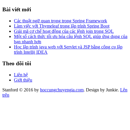
Bài viết mới
Các thuật ngữ quan trọng trong Spring Framework
Làm việc với Thymeleaf trong lập trình Spring Boot
Giải mã cơ chế hoạt động của các lệnh join trong SQL
Một số cách thức tối ưu hóa câu lệnh SQL giúp ứng dụng của
bạn nhanh hơn
Học lập trình java web với Servlet và JSP bằng công cụ lập
trình Intellij IDEA
Theo dõi tôi
Liên hệ
Giới thiệu
Stanford © 2016 by
hoccungchuyengia.com
. Design by Junkie.
Lên
trên