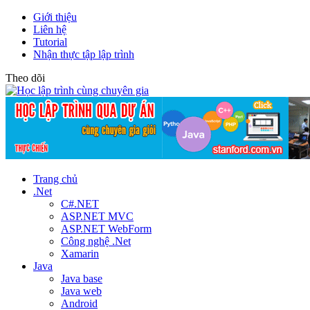
Giới thiệu
Liên hệ
Tutorial
Nhận thực tập lập trình
Theo dõi
Trang chủ
.Net
C#.NET
ASP.NET MVC
ASP.NET WebForm
Công nghệ .Net
Xamarin
Java
Java base
Java web
Android