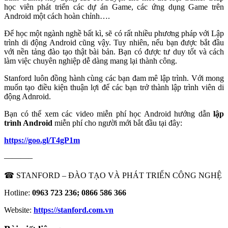
học viên phát triển các dự án Game, các ứng dụng Game trên
Android một cách hoàn chỉnh….
Để học một ngành nghề bất kì, sẽ có rất nhiều phương pháp với Lập
trình di động Android cũng vậy. Tuy nhiên, nếu bạn được bắt đầu
với nền tảng đào tạo thật bài bản. Bạn có được tư duy tốt và cách
làm việc chuyên nghiệp dễ dàng mang lại thành công.
Stanford luôn đồng hành cùng các bạn đam mê lập trình. Với mong
muốn tạo điều kiện thuận lợi để các bạn trở thành lập trình viên di
động Adnroid.
Bạn có thể xem các video miễn phí học Android hướng dẫn
lập
trình Android
miễn phí cho người mới bắt đầu tại đây:
https://goo.gl/T4gP1m
———–
☎ STANFORD – ĐÀO TẠO VÀ PHÁT TRIỂN CÔNG NGHỆ
Hotline:
0963 723 236; 0866 586 366
Website:
https://stanford.com.vn