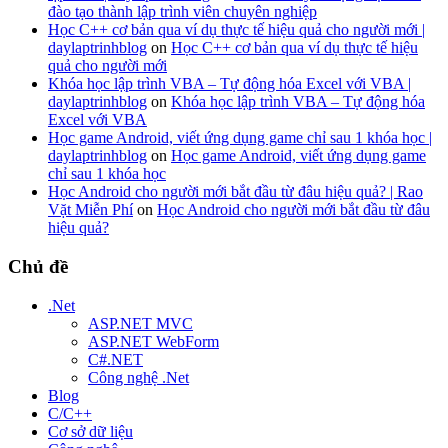
đào tạo thành lập trình viên chuyên nghiệp
Học C++ cơ bản qua ví dụ thực tế hiệu quả cho người mới |
daylaptrinhblog
on
Học C++ cơ bản qua ví dụ thực tế hiệu
quả cho người mới
Khóa học lập trình VBA – Tự động hóa Excel với VBA |
daylaptrinhblog
on
Khóa học lập trình VBA – Tự động hóa
Excel với VBA
Học game Android, viết ứng dụng game chỉ sau 1 khóa học |
daylaptrinhblog
on
Học game Android, viết ứng dụng game
chỉ sau 1 khóa học
Học Android cho người mới bắt đầu từ đâu hiệu quả? | Rao
Vặt Miễn Phí
on
Học Android cho người mới bắt đầu từ đâu
hiệu quả?
Chủ đề
.Net
ASP.NET MVC
ASP.NET WebForm
C#.NET
Công nghệ .Net
Blog
C/C++
Cơ sở dữ liệu