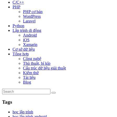
C/C++
PHP
PHP cơ bản
WordPress
Laravel
Python
Lập trình di động
Android
iOS
Xamarin
Cơ sở dữ liệu
Tổng hợp
Công nghệ
Thủ thuật, bí kíp
Cấu trúc dữ liệu giải thuật
Kiểm thử
Tài liệu
Blog
Tags
học lập trình
học lập trình android