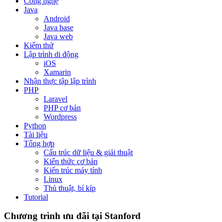
Công nghệ
Java
Android
Java base
Java web
Kiểm thử
Lập trình di động
iOS
Xamarin
Nhận thực tập lập trình
PHP
Laravel
PHP cơ bản
Wordpress
Python
Tài liệu
Tổng hợp
Cấu trúc dữ liệu & giải thuật
Kiến thức cơ bản
Kiến trúc máy tính
Linux
Thủ thuật, bí kíp
Tutorial
Chương trình ưu đãi tại Stanford