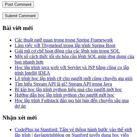
Submit Comment
Bài viết mới
Các thuật ngữ quan trọng trong Spring Framework
Làm việc với Thymeleaf trong lập trình Spring Boot
Giải mã cơ chế hoạt động của các lệnh join trong SQL
Một số cách thức tối ưu hóa câu lệnh SQL giúp ứng dụng của
bạn nhanh hơn
Học lập trình java web với Servlet và JSP bằng công cụ lập
trình Intellij IDEA
Lộ trình học lập trình c# cho người mới cùng chuyên gia giỏi
Tìm hiểu Stream API là gì? Stream API trong Java
Bí kíp học lập trình python hiệu quả cho người mới học
Hướng dẫn học lập trình python cho người mới học
Học lập trình Fullstack đào tạo bài bản đến chuyên sâu qua
dự án
Nhận xét mới
CodePlus tại Stanford: Tấm vé thông hành bước vào thế giới
lập trình | daylaptrinhblog
on
Stanford tuyển dụng học viên