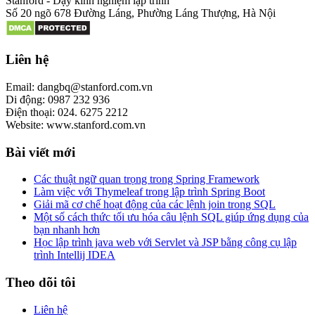
Stanford - Dạy kinh nghiệm lập trình
Số 20 ngõ 678 Đường Láng, Phường Láng Thượng, Hà Nội
Liên hệ
Email: dangbq@stanford.com.vn
Di động: 0987 232 936
Điện thoại: 024. 6275 2212
Website: www.stanford.com.vn
Bài viết mới
Các thuật ngữ quan trọng trong Spring Framework
Làm việc với Thymeleaf trong lập trình Spring Boot
Giải mã cơ chế hoạt động của các lệnh join trong SQL
Một số cách thức tối ưu hóa câu lệnh SQL giúp ứng dụng của
bạn nhanh hơn
Học lập trình java web với Servlet và JSP bằng công cụ lập
trình Intellij IDEA
Theo dõi tôi
Liên hệ