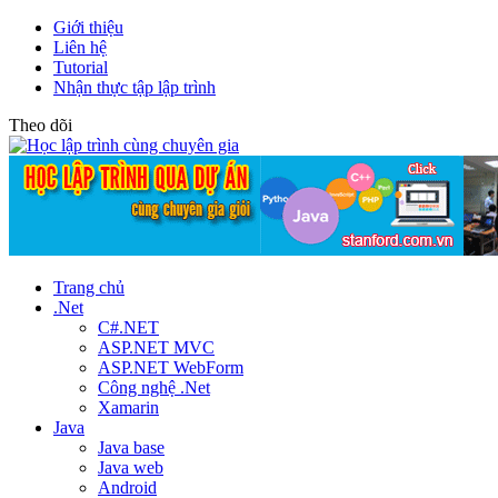
Giới thiệu
Liên hệ
Tutorial
Nhận thực tập lập trình
Theo dõi
Trang chủ
.Net
C#.NET
ASP.NET MVC
ASP.NET WebForm
Công nghệ .Net
Xamarin
Java
Java base
Java web
Android