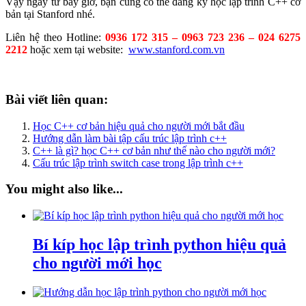
Vậy ngay từ bây giờ, bạn cũng có thể đăng ký học lập trình C++ cơ
bản tại Stanford nhé.
Liên hệ theo Hotline:
0936 172 315 – 0963 723 236 – 024 6275
2212
hoặc xem tại website:
www.stanford.com.vn
Bài viết liên quan:
Học C++ cơ bản hiệu quả cho người mới bắt đầu
Hướng dẫn làm bài tập cấu trúc lập trình c++
C++ là gì? học C++ cơ bản như thế nào cho người mới?
Cấu trúc lập trình switch case trong lập trình c++
You might also like...
Bí kíp học lập trình python hiệu quả
cho người mới học