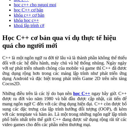
hoc c++ cho nguoi moi
học C++ cơ bản
khóa c++ cơ bản
khóa hoc c++
khoá lập trình c#
Học C++ cơ bản qua ví dụ thực tế hiệu
quả cho người mới
C++ là một ngôn ngữ ra đời từ lâu và là thành phần không thể thiếu
đối với các hệ điều hành, máy chủ và hệ thống nhúng. Ngày ngày
với sự phát triển nhanh chóng của mobile và game thì C++ đã đươc
ứng dụng rộng hơn trong các mảng lập trình như phát triển ứng
dụng Android và đặc biệt trong phát triển Game 2D trên nền tảng
Cocos2D.
Những điều trên là các lý do bạn nên
học C++
ngay bây giờ. C++
được ra đời vào năm 1980 và bắt đầu được cập nhật, cải tiến để
mang ngôn ngữ C đến với các ứng dụng hiện đại. C++ còn được bổ
sung các đặc trưng của lập trình hướng đối tượng (OOP), đi kèm
với các template và hàm ảo. Là một trong những ngôn ngữ lập trình
phổ biến nhất trên thế giới C++ đang được sử dụng rộng rãi từ các
video games cho đến các phần mềm thương mại.