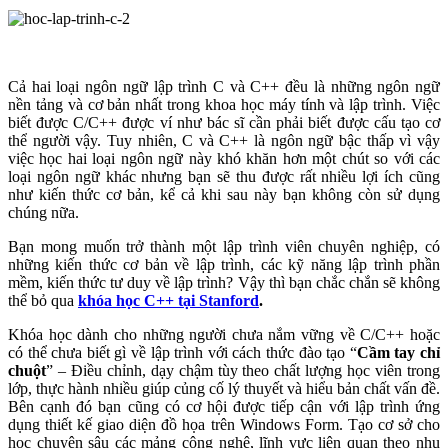
Cả hai loại ngôn ngữ lập trình C và C++ đều là những ngôn ngữ
nền tảng và cơ bản nhất trong khoa học máy tính và lập trình. Việc
biết được C/C++ được ví như bác sĩ cần phải biết được cấu tạo cơ
thể người vậy. Tuy nhiên, C và C++ là ngôn ngữ bậc thấp vì vậy
việc học hai loại ngôn ngữ này khó khăn hơn một chút so với các
loại ngôn ngữ khác nhưng bạn sẽ thu được rất nhiều lợi ích cũng
như kiến thức cơ bản, kể cả khi sau này bạn không còn sử dụng
chúng nữa.
Bạn mong muốn trở thành một lập trình viên chuyên nghiệp, có
những kiến thức cơ bản về lập trình, các kỹ năng lập trình phần
mềm, kiến thức tư duy về lập trình? Vậy thì bạn chắc chắn sẽ không
thể bỏ qua
khóa học C++ tại Stanford
.
Khóa học dành cho những người chưa nắm vững về C/C++ hoặc
có thể chưa biết gì về lập trình với cách thức đào tạo “
Cầm tay chỉ
chuột
” – Điều chỉnh, dạy chậm tùy theo chất lượng học viên trong
lớp, thực hành nhiều giúp củng cố lý thuyết và hiểu bản chất vấn đề.
Bên cạnh đó bạn cũng có cơ hội được tiếp cận với lập trình ứng
dụng thiết kế giao diện đồ họa trên Windows Form. Tạo cơ sở cho
học chuyên sâu các mảng công nghệ, lĩnh vực liên quan theo nhu