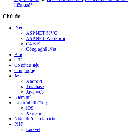
hiệu quả?
Chủ đề
.Net
ASP.NET MVC
ASP.NET WebForm
C#.NET
Công nghệ .Net
Blog
C/C++
Cơ sở dữ liệu
Công nghệ
Java
Android
Java base
Java web
Kiểm thử
Lập trình di động
iOS
Xamarin
Nhận thực tập lập trình
PHP
Laravel