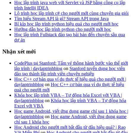
Học lập trình java web với Servlet và JSP bằng công cụ lập
trình Intellij IDEA
Lộ trình học lập trình c# cho người mới cùng chuyên gia giỏi
Tìm hiểu Stream API là gì? Stream API trong Java
Bí kíp học lập trình python hiệu quả cho người mới học
Hướng dẫn học lập trình python cho người mới học
Học lập trình Fullstack đào tạo bài bản đến chuyên sâu qua
dự án
Nhận xét mới
CodePlus tại Stanford: Tấm vé thông hành bước vào thế giới
lập trình | daylaptrinhblog
on
Stanford tuyển dụng học viên
đào tạo thành lập trình viên chuyên nghiệp
Học C++ cơ bản qua ví dụ thực tế hiệu quả cho người mới |
daylaptrinhblog
on
Học C++ cơ bản qua ví dụ thực tế hiệu
quả cho người mới
Khóa học lập trình VBA – Tự động hóa Excel với VBA |
daylaptrinhblog
on
Khóa học lập trình VBA – Tự động hóa
Excel với VBA
Học game Android, viết ứng dụng game chỉ sau 1 khóa học |
daylaptrinhblog
on
Học game Android, viết ứng dụng game
chỉ sau 1 khóa học
Học Android cho người mới bắt đầu từ đâu hiệu quả? | Rao
Vặt Miễn Phí
on
Học Android cho người mới bắt đầu từ đâu