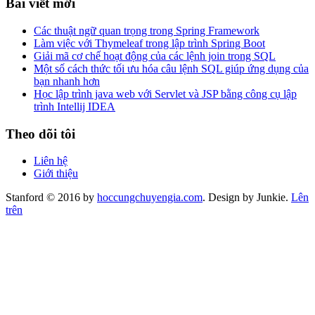
Bài viết mới
Các thuật ngữ quan trọng trong Spring Framework
Làm việc với Thymeleaf trong lập trình Spring Boot
Giải mã cơ chế hoạt động của các lệnh join trong SQL
Một số cách thức tối ưu hóa câu lệnh SQL giúp ứng dụng của
bạn nhanh hơn
Học lập trình java web với Servlet và JSP bằng công cụ lập
trình Intellij IDEA
Theo dõi tôi
Liên hệ
Giới thiệu
Stanford © 2016 by
hoccungchuyengia.com
. Design by Junkie.
Lên
trên