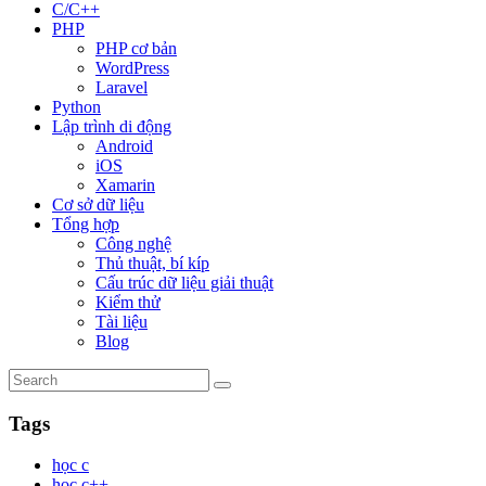
C/C++
PHP
PHP cơ bản
WordPress
Laravel
Python
Lập trình di động
Android
iOS
Xamarin
Cơ sở dữ liệu
Tổng hợp
Công nghệ
Thủ thuật, bí kíp
Cấu trúc dữ liệu giải thuật
Kiểm thử
Tài liệu
Blog
Tags
học c
học c++