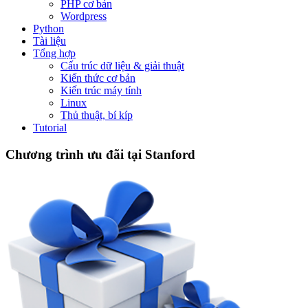
PHP cơ bản
Wordpress
Python
Tài liệu
Tổng hợp
Cấu trúc dữ liệu & giải thuật
Kiến thức cơ bản
Kiến trúc máy tính
Linux
Thủ thuật, bí kíp
Tutorial
Chương trình ưu đãi tại Stanford