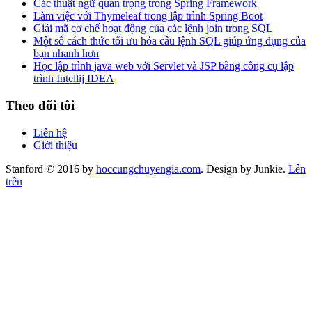
Các thuật ngữ quan trọng trong Spring Framework
Làm việc với Thymeleaf trong lập trình Spring Boot
Giải mã cơ chế hoạt động của các lệnh join trong SQL
Một số cách thức tối ưu hóa câu lệnh SQL giúp ứng dụng của
bạn nhanh hơn
Học lập trình java web với Servlet và JSP bằng công cụ lập
trình Intellij IDEA
Theo dõi tôi
Liên hệ
Giới thiệu
Stanford © 2016 by
hoccungchuyengia.com
. Design by Junkie.
Lên
trên