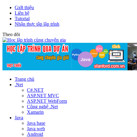
Giới thiệu
Liên hệ
Tutorial
Nhận thực tập lập trình
Theo dõi
Trang chủ
.Net
C#.NET
ASP.NET MVC
ASP.NET WebForm
Công nghệ .Net
Xamarin
Java
Java base
Java web
Android