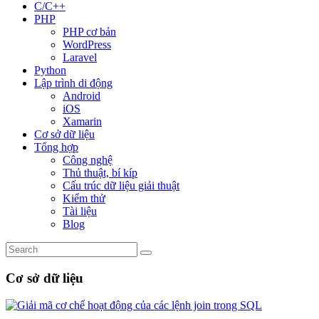
C/C++
PHP
PHP cơ bản
WordPress
Laravel
Python
Lập trình di động
Android
iOS
Xamarin
Cơ sở dữ liệu
Tổng hợp
Công nghệ
Thủ thuật, bí kíp
Cấu trúc dữ liệu giải thuật
Kiểm thử
Tài liệu
Blog
Cơ sở dữ liệu