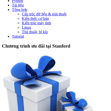
Python
Tài liệu
Tổng hợp
Cấu trúc dữ liệu & giải thuật
Kiến thức cơ bản
Kiến trúc máy tính
Linux
Thủ thuật, bí kíp
Tutorial
Chương trình ưu đãi tại Stanford