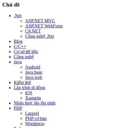
Chủ đề
.Net
ASP.NET MVC
ASP.NET WebForm
C#.NET
Công nghệ .Net
Blog
C/C++
Cơ sở dữ liệu
Công nghệ
Java
Android
Java base
Java web
Kiểm thử
Lập trình di động
iOS
Xamarin
Nhận thực tập lập trình
PHP
Laravel
PHP cơ bản
Wordpress