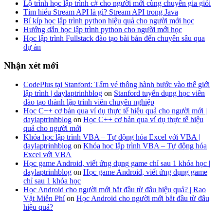
Lộ trình học lập trình c# cho người mới cùng chuyên gia giỏi
Tìm hiểu Stream API là gì? Stream API trong Java
Bí kíp học lập trình python hiệu quả cho người mới học
Hướng dẫn học lập trình python cho người mới học
Học lập trình Fullstack đào tạo bài bản đến chuyên sâu qua
dự án
Nhận xét mới
CodePlus tại Stanford: Tấm vé thông hành bước vào thế giới
lập trình | daylaptrinhblog
on
Stanford tuyển dụng học viên
đào tạo thành lập trình viên chuyên nghiệp
Học C++ cơ bản qua ví dụ thực tế hiệu quả cho người mới |
daylaptrinhblog
on
Học C++ cơ bản qua ví dụ thực tế hiệu
quả cho người mới
Khóa học lập trình VBA – Tự động hóa Excel với VBA |
daylaptrinhblog
on
Khóa học lập trình VBA – Tự động hóa
Excel với VBA
Học game Android, viết ứng dụng game chỉ sau 1 khóa học |
daylaptrinhblog
on
Học game Android, viết ứng dụng game
chỉ sau 1 khóa học
Học Android cho người mới bắt đầu từ đâu hiệu quả? | Rao
Vặt Miễn Phí
on
Học Android cho người mới bắt đầu từ đâu
hiệu quả?