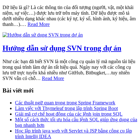
Dữ liệu là gì? Là các thông tin của đối tượng (người, vật, một khái
niệm, sự việc…) được lưu trữ trên máy tính. Dữ liệu được mô tả
dưới nhiều dạng khác nhau (các ký tự, ký số, hình ảnh, ký hiệu, âm
thanh…).…
Read More
Hướng dẫn sử dụng SVN trong dự án
Như các bạn đã biết SVN là một công cụ quản lý mã nguồn tài liệu
trong quá trình làm dự án rất hiệu quả. Ngày nay với các công cụ
lưu trữ trực tuyến khá nhiều như GitHub, Bitbugket,…tuy nhiên
SVN vẫn có chỗ…
Read More
Bài viết mới
Các thuật ngữ quan trọng trong Spring Framework
Làm việc với Thymeleaf trong lập trình Spring Boot
Giải mã cơ chế hoạt động của các lệnh join trong SQL
Một số cách thức tối ưu hóa câu lệnh SQL giúp ứng dụng của
bạn nhanh hơn
Học lập trình java web với Servlet và JSP bằng công cụ lập
trình Intellij IDEA