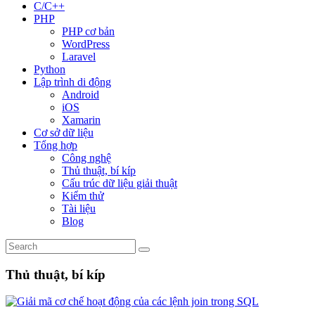
C/C++
PHP
PHP cơ bản
WordPress
Laravel
Python
Lập trình di động
Android
iOS
Xamarin
Cơ sở dữ liệu
Tổng hợp
Công nghệ
Thủ thuật, bí kíp
Cấu trúc dữ liệu giải thuật
Kiểm thử
Tài liệu
Blog
Thủ thuật, bí kíp