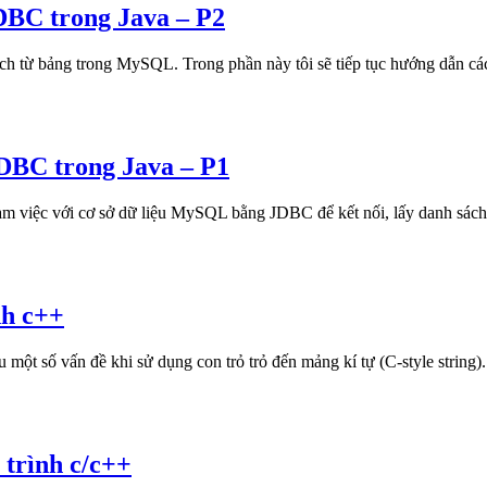
DBC trong Java – P2
sách từ bảng trong MySQL. Trong phần này tôi sẽ tiếp tục hướng dẫn cá
JDBC trong Java – P1
 làm việc với cơ sở dữ liệu MySQL bằng JDBC để kết nối, lấy danh sách
nh c++
 một số vấn đề khi sử dụng con trỏ trỏ đến mảng kí tự (C-style string).
 trình c/c++