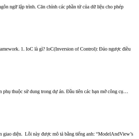
gôn ngữ lập trình. Căn chỉnh các phần tử của dữ liệu cho phép
 Framework. 1. IoC là gì? IoC(Inversion of Control): Đảo ngược điều
viện phụ thuộc sử dung trong dự án. Đầu tiên các bạn mở công cụ…
trên giao diện. Lỗi này được mô tả bằng tiếng anh: “ModelAndView’s