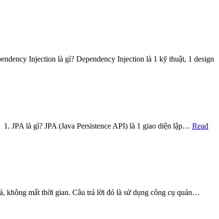
. Dependency Injection là gì? Dependency Injection là 1 kỹ thuật, 1 design
b. 1. JPA là gì? JPA (Java Persistence API) là 1 giao diện lập…
Read
uả, không mất thời gian. Câu trả lời đó là sử dụng công cụ quản…