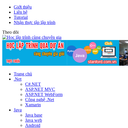
Giới thiệu
Liên hệ
Tutorial
Nhận thực tập lập trình
Theo dõi
Trang chủ
.Net
C#.NET
ASP.NET MVC
ASP.NET WebForm
Công nghệ .Net
Xamarin
Java
Java base
Java web
Android