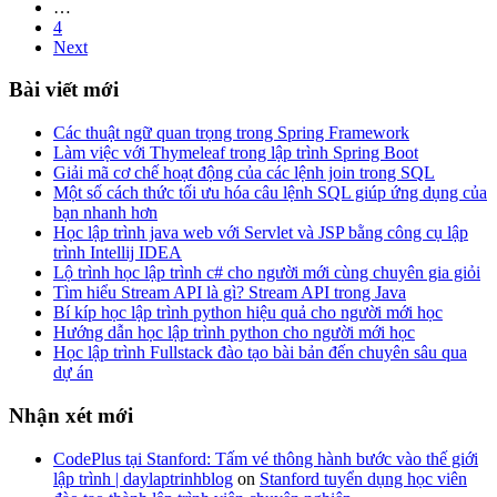
…
4
Next
Bài viết mới
Các thuật ngữ quan trọng trong Spring Framework
Làm việc với Thymeleaf trong lập trình Spring Boot
Giải mã cơ chế hoạt động của các lệnh join trong SQL
Một số cách thức tối ưu hóa câu lệnh SQL giúp ứng dụng của
bạn nhanh hơn
Học lập trình java web với Servlet và JSP bằng công cụ lập
trình Intellij IDEA
Lộ trình học lập trình c# cho người mới cùng chuyên gia giỏi
Tìm hiểu Stream API là gì? Stream API trong Java
Bí kíp học lập trình python hiệu quả cho người mới học
Hướng dẫn học lập trình python cho người mới học
Học lập trình Fullstack đào tạo bài bản đến chuyên sâu qua
dự án
Nhận xét mới
CodePlus tại Stanford: Tấm vé thông hành bước vào thế giới
lập trình | daylaptrinhblog
on
Stanford tuyển dụng học viên