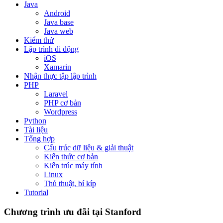
Java
Android
Java base
Java web
Kiểm thử
Lập trình di động
iOS
Xamarin
Nhận thực tập lập trình
PHP
Laravel
PHP cơ bản
Wordpress
Python
Tài liệu
Tổng hợp
Cấu trúc dữ liệu & giải thuật
Kiến thức cơ bản
Kiến trúc máy tính
Linux
Thủ thuật, bí kíp
Tutorial
Chương trình ưu đãi tại Stanford