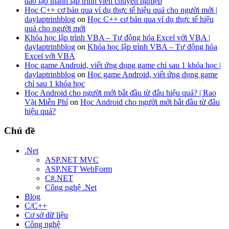
đào tạo thành lập trình viên chuyên nghiệp
Học C++ cơ bản qua ví dụ thực tế hiệu quả cho người mới |
daylaptrinhblog
on
Học C++ cơ bản qua ví dụ thực tế hiệu
quả cho người mới
Khóa học lập trình VBA – Tự động hóa Excel với VBA |
daylaptrinhblog
on
Khóa học lập trình VBA – Tự động hóa
Excel với VBA
Học game Android, viết ứng dụng game chỉ sau 1 khóa học |
daylaptrinhblog
on
Học game Android, viết ứng dụng game
chỉ sau 1 khóa học
Học Android cho người mới bắt đầu từ đâu hiệu quả? | Rao
Vặt Miễn Phí
on
Học Android cho người mới bắt đầu từ đâu
hiệu quả?
Chủ đề
.Net
ASP.NET MVC
ASP.NET WebForm
C#.NET
Công nghệ .Net
Blog
C/C++
Cơ sở dữ liệu
Công nghệ