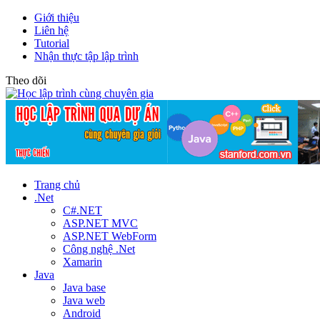
Giới thiệu
Liên hệ
Tutorial
Nhận thực tập lập trình
Theo dõi
Trang chủ
.Net
C#.NET
ASP.NET MVC
ASP.NET WebForm
Công nghệ .Net
Xamarin
Java
Java base
Java web
Android