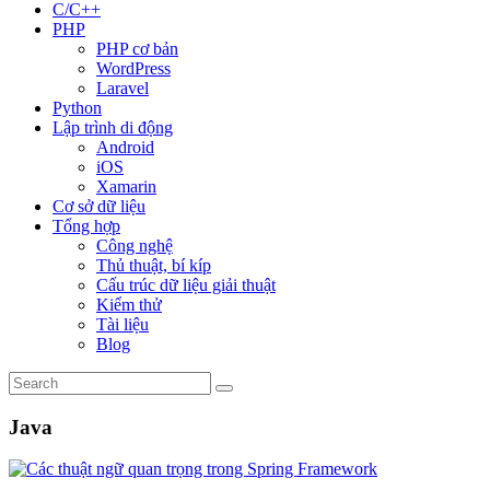
C/C++
PHP
PHP cơ bản
WordPress
Laravel
Python
Lập trình di động
Android
iOS
Xamarin
Cơ sở dữ liệu
Tổng hợp
Công nghệ
Thủ thuật, bí kíp
Cấu trúc dữ liệu giải thuật
Kiểm thử
Tài liệu
Blog
Java