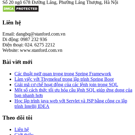
Số 20 ngõ 678 Đường Láng, Phường Láng Thượng, Hà Nội
Liên hệ
Email: dangbq@stanford.com.vn
Di động: 0987 232 936
Điện thoại: 024. 6275 2212
Website: www.stanford.com.vn
Bài viết mới
Các thuật ngữ quan trọng trong Spring Framework
Làm việc với Thymeleaf trong lập trình Spring Boot
Giải mã cơ chế hoạt động của các lệnh join trong SQL
Một số cách thức tối ưu hóa câu lệnh SQL giúp ứng dụng của
bạn nhanh hơn
Học lập trình java web với Servlet và JSP bằng công cụ lập
trình Intellij IDEA
Theo dõi tôi
Liên hệ
Giới thiệu