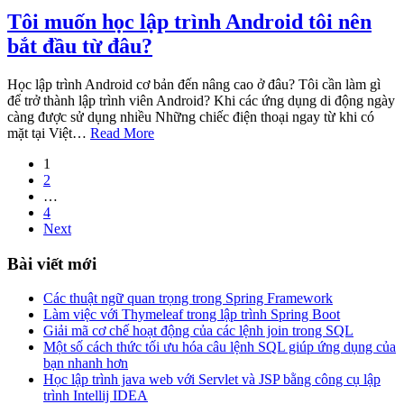
Tôi muốn học lập trình Android tôi nên
bắt đầu từ đâu?
Học lập trình Android cơ bản đến nâng cao ở đâu? Tôi cần làm gì
để trở thành lập trình viên Android? Khi các ứng dụng di động ngày
càng được sử dụng nhiều Những chiếc điện thoại ngay từ khi có
mặt tại Việt…
Read More
1
2
…
4
Next
Bài viết mới
Các thuật ngữ quan trọng trong Spring Framework
Làm việc với Thymeleaf trong lập trình Spring Boot
Giải mã cơ chế hoạt động của các lệnh join trong SQL
Một số cách thức tối ưu hóa câu lệnh SQL giúp ứng dụng của
bạn nhanh hơn
Học lập trình java web với Servlet và JSP bằng công cụ lập
trình Intellij IDEA