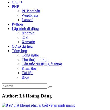
C/C++
PHP
PHP cơ bản
WordPress
Laravel
Python
Lập trình di động
Android
iOS
Xamarin
Cơ sở dữ liệu
Tổng hợp
Công nghệ
Thủ thuật, bí kíp
Cấu trúc dữ liệu giải thuật
Kiểm thử
Tài liệu
Blog
Author:
Lê Hoàng Đặng