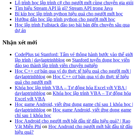
Lộ trình học lập trình c# cho người mới cùng chuyên gia giỏi
Tìm hiểu Stream API là gì? Stream API trong Java
Bí kíp học lập trình python hiệu quả cho người mới học
Hướng dẫn học lập trình python cho người mới học
Học lập trình Fullstack đào tạo bài bản đến chuyên sâu qua
dự án
Nhận xét mới
CodePlus tại Stanford: Tấm vé thông hành bước vào thế giới
lập trình | daylaptrinhblog
on
Stanford tuyển dụng học viên
đào tạo thành lập trình viên chuyên nghiệp
Học C++ cơ bản qua ví dụ thực tế hiệu quả cho người mới |
daylaptrinhblog
on
Học C++ cơ bản qua ví dụ thực tế hiệu
quả cho người mới
Khóa học lập trình VBA – Tự động hóa Excel với VBA |
daylaptrinhblog
on
Khóa học lập trình VBA – Tự động hóa
Excel với VBA
Học game Android, viết ứng dụng game chỉ sau 1 khóa học |
daylaptrinhblog
on
Học game Android, viết ứng dụng game
chỉ sau 1 khóa học
Học Android cho người mới bắt đầu từ đâu hiệu quả? | Rao
Vặt Miễn Phí
on
Học Android cho người mới bắt đầu từ đâu
hiệu quả?