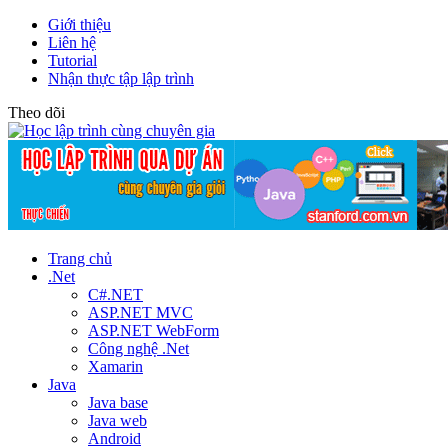
Giới thiệu
Liên hệ
Tutorial
Nhận thực tập lập trình
Theo dõi
Trang chủ
.Net
C#.NET
ASP.NET MVC
ASP.NET WebForm
Công nghệ .Net
Xamarin
Java
Java base
Java web
Android