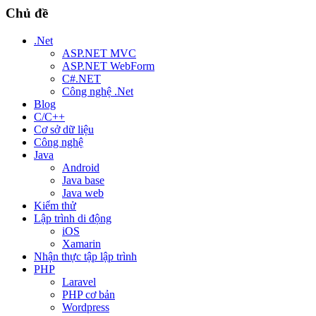
Chủ đề
.Net
ASP.NET MVC
ASP.NET WebForm
C#.NET
Công nghệ .Net
Blog
C/C++
Cơ sở dữ liệu
Công nghệ
Java
Android
Java base
Java web
Kiểm thử
Lập trình di động
iOS
Xamarin
Nhận thực tập lập trình
PHP
Laravel
PHP cơ bản
Wordpress