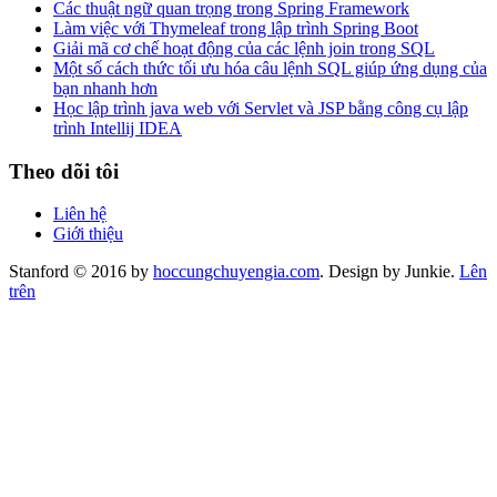
Các thuật ngữ quan trọng trong Spring Framework
Làm việc với Thymeleaf trong lập trình Spring Boot
Giải mã cơ chế hoạt động của các lệnh join trong SQL
Một số cách thức tối ưu hóa câu lệnh SQL giúp ứng dụng của
bạn nhanh hơn
Học lập trình java web với Servlet và JSP bằng công cụ lập
trình Intellij IDEA
Theo dõi tôi
Liên hệ
Giới thiệu
Stanford © 2016 by
hoccungchuyengia.com
. Design by Junkie.
Lên
trên