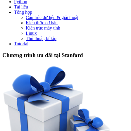
Python
Tài liệu
Tổng hợp
Cấu trúc dữ liệu & giải thuật
Kiến thức cơ bản
Kiến trúc máy tính
Linux
Thủ thuật, bí kíp
Tutorial
Chương trình ưu đãi tại Stanford