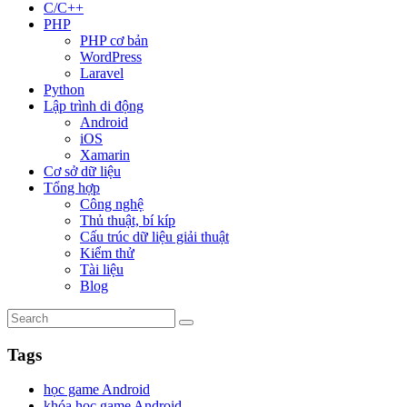
C/C++
PHP
PHP cơ bản
WordPress
Laravel
Python
Lập trình di động
Android
iOS
Xamarin
Cơ sở dữ liệu
Tổng hợp
Công nghệ
Thủ thuật, bí kíp
Cấu trúc dữ liệu giải thuật
Kiểm thử
Tài liệu
Blog
Tags
học game Android
khóa học game Android