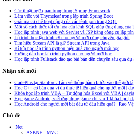
Các thuật ngữ quan trọng trong Spring Framework
Làm việc với Thymeleaf trong lập trình Spring Boot
Giải mã cơ chế hoạt động của các lệnh join trong SQL
Một số cách thức tối ưu hóa câu lệnh SQL giúp ứng dụng của
Học lập trình java web với Servlet và JSP bằng công cụ lập trìn
Lộ trình học lập trình c# cho người mới cùng chuyên gia giỏi
Tìm hiểu Stream API là gì? Stream API trong Java
Bí kíp học lập trình python hiệu quả cho người mới học
Hướng dẫn học lập trình python cho người mới học
Học lập trình Fullstack đào tạo bài bản đến chuyên sâu qua dự
Nhận xét mới
CodePlus tại Stanford: Tấm vé thông hành bước vào thế giới lập
Học C++ cơ bản qua ví dụ thực tế hiệu quả cho người mới | da
Khóa học lập trình VBA – Tự động hóa Excel với VBA | dayla
Học game Android, viết ứng dụng game chỉ sau 1 khóa học | d
Học Android cho người mới bắt đầu từ đâu hiệu quả? | Rao Vặ
Chủ đề
.Net
ASP.NET MVC