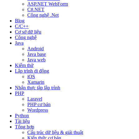
ASP.NET WebForm
C#.NET
Công nghệ .Net
Blog
C/C++
Cơ sở dữ liệu
Công nghệ
Java
Android
Java base
Java web
Kiểm thử
Lập trình di động
iOS
Xamarin
Nhận thực tập lập trình
PHP
Laravel
PHP cơ bản
Wordpress
Python
Tài liệu
Tổng hợp
Cấu trúc dữ liệu & giải thuật
Kiến thức cơ bản