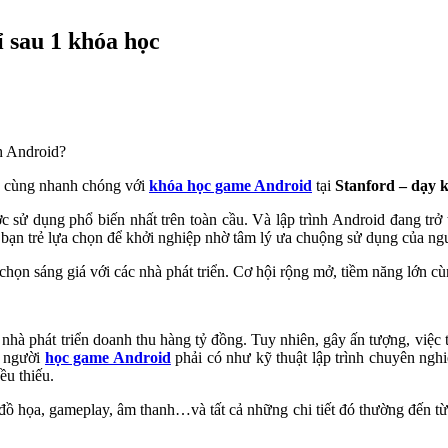
 sau 1 khóa học
nh Android?
vô cùng nhanh chóng với
khóa học game Android
tại
Stanford – dạy k
 sử dụng phổ biến nhất trên toàn cầu. Và lập trình Android đang trở t
u bạn trẻ lựa chọn để khởi nghiệp nhờ tâm lý ưa chuộng sử dụng của ng
chọn sáng giá với các nhà phát triển. Cơ hội rộng mở, tiềm năng lớn c
hà phát triển doanh thu hàng tỷ đồng. Tuy nhiên, gây ấn tượng, việc
n người
học game Android
phải có như kỹ thuật lập trình chuyên nghi
ều thiếu.
đồ họa, gameplay, âm thanh…và tất cả những chi tiết đó thường đến từ 