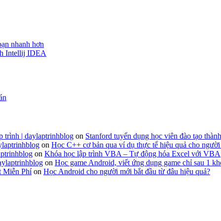
 bạn nhanh hơn
h Intellij IDEA
 án
 trình | daylaptrinhblog
on
Stanford tuyển dụng học viên đào tạo thành
ylaptrinhblog
on
Học C++ cơ bản qua ví dụ thực tế hiệu quả cho người
ptrinhblog
on
Khóa học lập trình VBA – Tự động hóa Excel với VBA
aylaptrinhblog
on
Học game Android, viết ứng dụng game chỉ sau 1 kh
t Miễn Phí
on
Học Android cho người mới bắt đầu từ đâu hiệu quả?