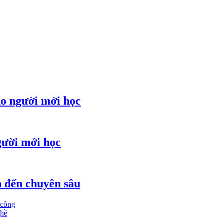
ho người mới học
gười mới học
ản đến chuyên sâu
 công
ghề