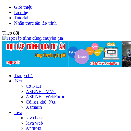
Giới thiệu
Liên hệ
Tutorial
Nhận thực tập lập trình
Theo dõi
Trang chủ
.Net
C#.NET
ASP.NET MVC
ASP.NET WebForm
Công nghệ .Net
Xamarin
Java
Java base
Java web
Android