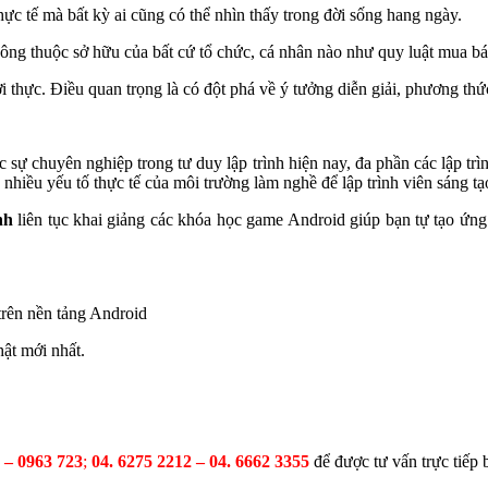
hực tế mà bất kỳ ai cũng có thể nhìn thấy trong đời sống hang ngày.
không thuộc sở hữu của bất cứ tổ chức, cá nhân nào như quy luật mua
i thực. Điều quan trọng là có đột phá về ý tưởng diễn giải, phương thứ
c sự chuyên nghiệp trong tư duy lập trình hiện nay, đa phần các lập tr
nhiều yếu tố thực tế của môi trường làm nghề để lập trình viên sáng t
nh
liên tục khai giảng các khóa học game Android giúp bạn tự tạo ứng
trên nền tảng Android
ật mới nhất.
 – 0963 723
;
04. 6275 2212 – 04. 6662 3355
để được tư vấn trực tiếp