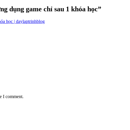
ng dụng game chỉ sau 1 khóa học
”
óa học | daylaptrinhblog
me I comment.