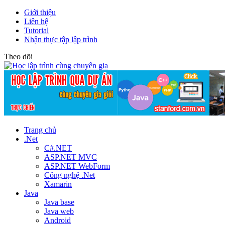
Giới thiệu
Liên hệ
Tutorial
Nhận thực tập lập trình
Theo dõi
Trang chủ
.Net
C#.NET
ASP.NET MVC
ASP.NET WebForm
Công nghệ .Net
Xamarin
Java
Java base
Java web
Android