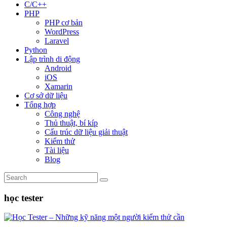
C/C++
PHP
PHP cơ bản
WordPress
Laravel
Python
Lập trình di động
Android
iOS
Xamarin
Cơ sở dữ liệu
Tổng hợp
Công nghệ
Thủ thuật, bí kíp
Cấu trúc dữ liệu giải thuật
Kiểm thử
Tài liệu
Blog
học tester