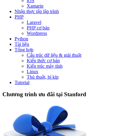
iOS
Xamarin
Nhận thực tập lập trình
PHP
Laravel
PHP cơ bản
Wordpress
Python
Tài liệu
Tổng hợp
Cấu trúc dữ liệu & giải thuật
Kiến thức cơ bản
Kiến trúc máy tính
Linux
Thủ thuật, bí kíp
Tutorial
Chương trình ưu đãi tại Stanford