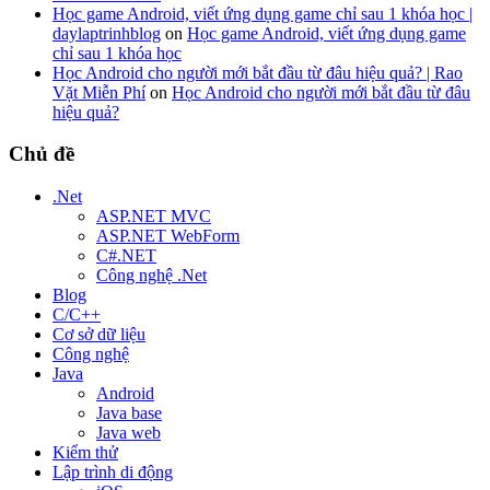
Học game Android, viết ứng dụng game chỉ sau 1 khóa học |
daylaptrinhblog
on
Học game Android, viết ứng dụng game
chỉ sau 1 khóa học
Học Android cho người mới bắt đầu từ đâu hiệu quả? | Rao
Vặt Miễn Phí
on
Học Android cho người mới bắt đầu từ đâu
hiệu quả?
Chủ đề
.Net
ASP.NET MVC
ASP.NET WebForm
C#.NET
Công nghệ .Net
Blog
C/C++
Cơ sở dữ liệu
Công nghệ
Java
Android
Java base
Java web
Kiểm thử
Lập trình di động