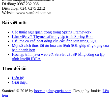
Di động: 0987 232 936
Điện thoại: 024. 6275 2212
Website: www.stanford.com.vn
Bài viết mới
Các thuật ngữ quan trọng trong Spring Framework
Làm việc với Thymeleaf trong lập trình Spring Boot
Giải mã cơ chế hoạt động của các lệnh join trong SQL
Một số cách thức tối ưu hóa câu lệnh SQL giúp ứng dụng của
bạn nhanh hơn
Học lập trình java web với Servlet và JSP bằng công cụ lập
trình Intellij IDEA
Theo dõi tôi
Liên hệ
Giới thiệu
Stanford © 2016 by
hoccungchuyengia.com
. Design by Junkie.
Lên
trên