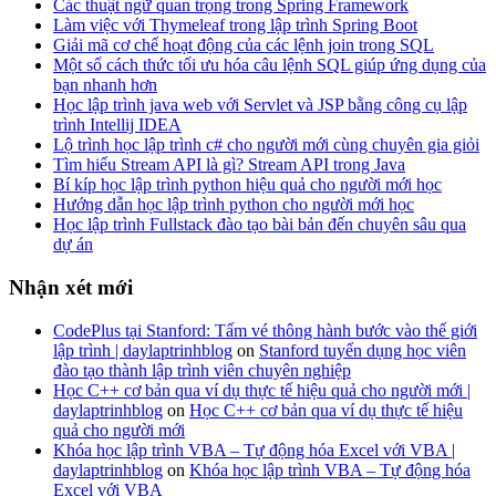
Các thuật ngữ quan trọng trong Spring Framework
Làm việc với Thymeleaf trong lập trình Spring Boot
Giải mã cơ chế hoạt động của các lệnh join trong SQL
Một số cách thức tối ưu hóa câu lệnh SQL giúp ứng dụng của
bạn nhanh hơn
Học lập trình java web với Servlet và JSP bằng công cụ lập
trình Intellij IDEA
Lộ trình học lập trình c# cho người mới cùng chuyên gia giỏi
Tìm hiểu Stream API là gì? Stream API trong Java
Bí kíp học lập trình python hiệu quả cho người mới học
Hướng dẫn học lập trình python cho người mới học
Học lập trình Fullstack đào tạo bài bản đến chuyên sâu qua
dự án
Nhận xét mới
CodePlus tại Stanford: Tấm vé thông hành bước vào thế giới
lập trình | daylaptrinhblog
on
Stanford tuyển dụng học viên
đào tạo thành lập trình viên chuyên nghiệp
Học C++ cơ bản qua ví dụ thực tế hiệu quả cho người mới |
daylaptrinhblog
on
Học C++ cơ bản qua ví dụ thực tế hiệu
quả cho người mới
Khóa học lập trình VBA – Tự động hóa Excel với VBA |
daylaptrinhblog
on
Khóa học lập trình VBA – Tự động hóa
Excel với VBA