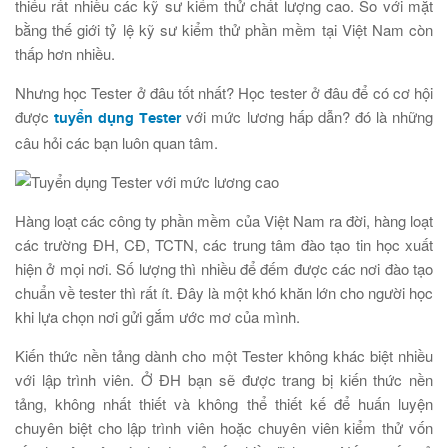
thiếu rất nhiều các kỹ sư kiểm thử chất lượng cao. So với mặt
bằng thế giới tỷ lệ kỹ sư kiểm thử phần mềm tại Việt Nam còn
thấp hơn nhiều.
Nhưng học Tester ở đâu tốt nhất? Học tester ở đâu để có cơ hội
được
với mức lương hấp dẫn? đó là những
tuyển dụng Tester
câu hỏi các bạn luôn quan tâm.
Hàng loạt các công ty phần mềm của Việt Nam ra đời, hàng loạt
các trường ĐH, CĐ, TCTN, các trung tâm đào tạo tin học xuất
hiện ở mọi nơi. Số lượng thì nhiều để đếm được các nơi đào tạo
chuẩn về tester thì rất ít. Đây là một khó khăn lớn cho người học
khi lựa chọn nơi gửi gắm ước mơ của mình.
Kiến thức nền tảng dành cho một Tester không khác biệt nhiều
với lập trình viên. Ở ĐH bạn sẽ được trang bị kiến thức nền
tảng, không nhất thiết và không thể thiết kế để huấn luyện
chuyên biệt cho lập trình viên hoặc chuyên viên kiểm thử vốn