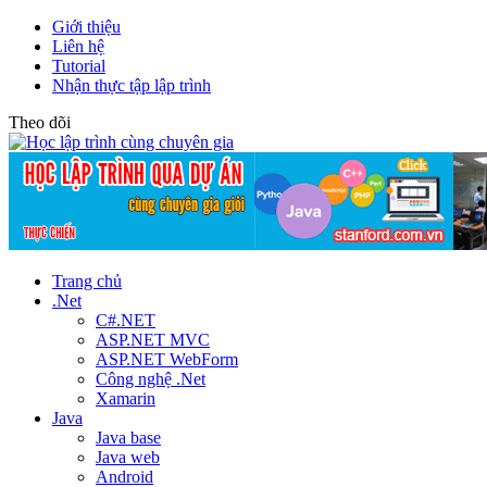
Giới thiệu
Liên hệ
Tutorial
Nhận thực tập lập trình
Theo dõi
Trang chủ
.Net
C#.NET
ASP.NET MVC
ASP.NET WebForm
Công nghệ .Net
Xamarin
Java
Java base
Java web
Android