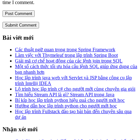
time I comment.
Submit Comment
Bài viết mới
Các thuật ngữ quan trọng trong Spring Framework
Làm việc với Thymeleaf trong lập trình Spring Boot
Giải mã cơ chế hoạt động của các lệnh join trong SQL
Một số cách thức tối ưu hóa câu lệnh SQL giúp ứng dụng của
bạn nhanh hơn
Học lập trình java web với Servlet và JSP bằng công cụ lập
trình Intellij IDEA
Lộ trình học lập trình c# cho người mới cùng chuyên gia giỏi
Tìm hiểu Stream API là gì? Stream API trong Java
Bí kíp học lập trình python hiệu quả cho người mới học
Hướng dẫn học lập trình python cho người mới học
Học lập trình Fullstack đào tạo bài bản đến chuyên sâu qua
dự án
Nhận xét mới