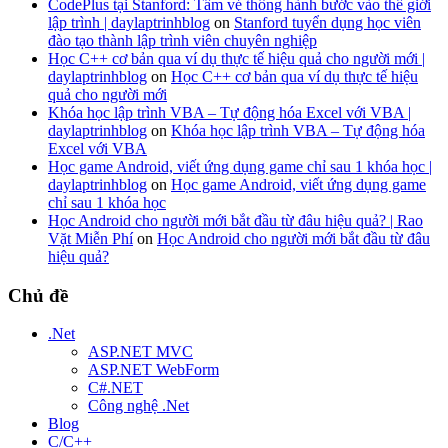
CodePlus tại Stanford: Tấm vé thông hành bước vào thế giới
lập trình | daylaptrinhblog
on
Stanford tuyển dụng học viên
đào tạo thành lập trình viên chuyên nghiệp
Học C++ cơ bản qua ví dụ thực tế hiệu quả cho người mới |
daylaptrinhblog
on
Học C++ cơ bản qua ví dụ thực tế hiệu
quả cho người mới
Khóa học lập trình VBA – Tự động hóa Excel với VBA |
daylaptrinhblog
on
Khóa học lập trình VBA – Tự động hóa
Excel với VBA
Học game Android, viết ứng dụng game chỉ sau 1 khóa học |
daylaptrinhblog
on
Học game Android, viết ứng dụng game
chỉ sau 1 khóa học
Học Android cho người mới bắt đầu từ đâu hiệu quả? | Rao
Vặt Miễn Phí
on
Học Android cho người mới bắt đầu từ đâu
hiệu quả?
Chủ đề
.Net
ASP.NET MVC
ASP.NET WebForm
C#.NET
Công nghệ .Net
Blog
C/C++