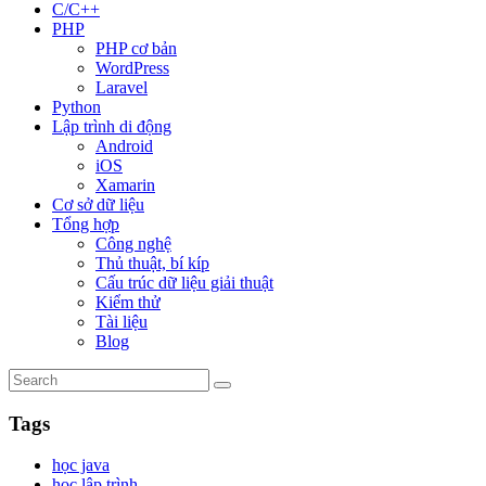
C/C++
PHP
PHP cơ bản
WordPress
Laravel
Python
Lập trình di động
Android
iOS
Xamarin
Cơ sở dữ liệu
Tổng hợp
Công nghệ
Thủ thuật, bí kíp
Cấu trúc dữ liệu giải thuật
Kiểm thử
Tài liệu
Blog
Tags
học java
học lập trình