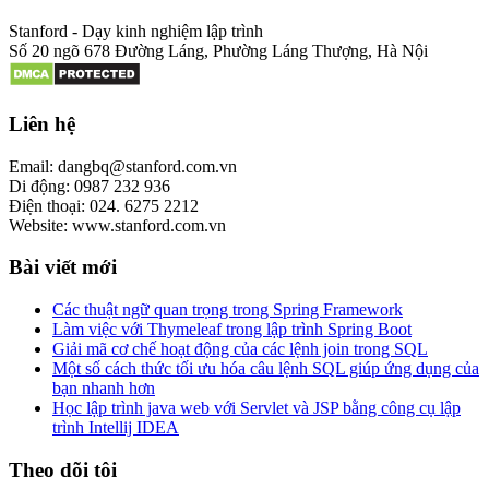
Stanford - Dạy kinh nghiệm lập trình
Số 20 ngõ 678 Đường Láng, Phường Láng Thượng, Hà Nội
Liên hệ
Email: dangbq@stanford.com.vn
Di động: 0987 232 936
Điện thoại: 024. 6275 2212
Website: www.stanford.com.vn
Bài viết mới
Các thuật ngữ quan trọng trong Spring Framework
Làm việc với Thymeleaf trong lập trình Spring Boot
Giải mã cơ chế hoạt động của các lệnh join trong SQL
Một số cách thức tối ưu hóa câu lệnh SQL giúp ứng dụng của
bạn nhanh hơn
Học lập trình java web với Servlet và JSP bằng công cụ lập
trình Intellij IDEA
Theo dõi tôi