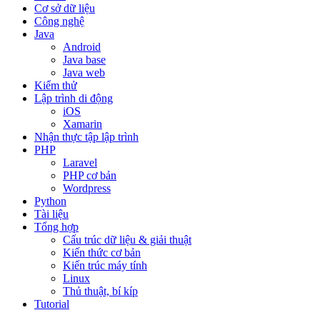
Cơ sở dữ liệu
Công nghệ
Java
Android
Java base
Java web
Kiểm thử
Lập trình di động
iOS
Xamarin
Nhận thực tập lập trình
PHP
Laravel
PHP cơ bản
Wordpress
Python
Tài liệu
Tổng hợp
Cấu trúc dữ liệu & giải thuật
Kiến thức cơ bản
Kiến trúc máy tính
Linux
Thủ thuật, bí kíp
Tutorial