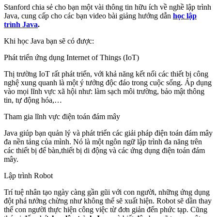
Stanford chia sẻ cho bạn một vài thông tin hữu ích về nghề lập trình
Java, cung cấp cho các bạn video bài giảng hướng dẫn
học lập
trình Java
.
Khi học Java bạn sẽ có được:
Phát triển ứng dụng Internet of Things (IoT)
Thị trường IoT rất phát triển, với khả năng kết nối các thiết bị công
nghệ xung quanh là một ý tưởng độc đáo trong cuộc sống. Áp dụng
vào mọi lĩnh vực xã hội như: làm sạch môi trường, bảo mật thông
tin, tự động hóa,…
Tham gia lĩnh vực điện toán đám mây
Java giúp bạn quản lý và phát triển các giải pháp điện toán đám mây
đa nền tảng của mình. Nó là một ngôn ngữ lập trình đa năng trên
các thiết bị để bàn,thiết bị di động và các ứng dụng điện toán đám
mây.
Lập trình Robot
Trí tuệ nhân tạo ngày càng gần gũi với con người, những ứng dụng
đột phá tưởng chừng như không thể sẽ xuất hiện. Robot sẽ dần thay
thế con người thực hiện công việc từ đơn giản đến phức tạp. Cũng