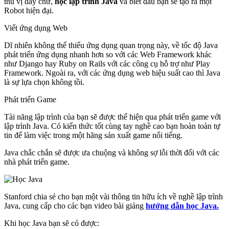
thú vị đấy chứ,
học lập trình Java
và biết đâu bạn sẽ tạo ra một
Robot hiện đại.
Viết ứng dụng Web
Dĩ nhiên không thể thiếu ứng dụng quan trọng này, về tốc độ Java
phát triển ứng dụng nhanh hơn so với các Web Framework khác
như Django hay Ruby on Rails với các công cụ hỗ trợ như Play
Framework. Ngoài ra, với các ứng dụng web hiệu suất cao thì Java
là sự lựa chọn không tồi.
Phát triển Game
Tài năng lập trình của bạn sẽ được thể hiện qua phát triển game với
lập trình Java. Có kiến thức tốt cùng tay nghề cao bạn hoàn toàn tự
tin để làm việc trong một hãng sản xuất game nổi tiếng.
Java chắc chắn sẽ được ưa chuộng và không sợ lỗi thời đối với các
nhà phát triển game.
Stanford chia sẻ cho bạn một vài thông tin hữu ích về nghề lập trình
Java, cung cấp cho các bạn video bài giảng
hướng dẫn học Java.
Khi học Java bạn sẽ có được: