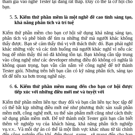
tham gia vào nghề Tester lại đang rất thấp. Đây có thể là cơ hội cho
bạn.
5. Kiểm thử phần mềm là một nghề đề cao tính sáng tạo,
khả năng phân tích và trí tuệ
Kiểm thử phần mềm cho bạn cơ hội sử dụng khả năng sáng tạo,
phân tích và phê bình để tìm ra những thứ mà người khác không
thấy được. Bạn sẽ cảm thấy thú vị với thách thức đó. Bạn phải nghĩ
khác những việc và các tình huống mà người khác nghĩ vì nếu các
bug dễ nhìn thấy thì nó đã không tồn tại. Bạn không cần tập trung
vào công nghệ như các developer nhưng điều đó không có nghĩa là
không quan trọng, bạn vẫn cần nắm về công nghệ để trở thành
Tester giỏi. Nhưng trên hết bạn cần có kỹ năng phân tích, sáng tạo
tốt để tiến xa hơn trong nghề này.
6. Kiểm thử phần mềm mang đến cho bạn cơ hội được
tiếp xúc với những điều mới mẻ và tuyệt vời
Kiểm thử phần mềm liên tục thay đổi và bạn cần liên tục học tập để
có thể bắt kịp những điều mới mẻ như phương thức sản xuất phần
mềm mới, công nghệ mới, xu thế sản phẩm mới cũng như cách thức
sử dụng phần mềm mới. Để trở thành một Tester giỏi bạn cần biết
thêm về nghiệp vụ của khách hàng, khả năng phân tích nghiệp
vụ.v.v.. Và mỗi dự án có thể là một lĩnh vực khác nhau từ tài chính
đến công nghiệp dầu khí, điện thoại, game…sẽ mang đến cho bạn