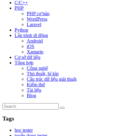
C/C++
PHP
PHP cơ bản
WordPress
Laravel
Python
Lập trình di động
Android
iOS
Xamarin
Cơ sở dữ liệu
Tổng hợp
Công nghệ
Thủ thuật, bí kíp
Cấu trúc dữ liệu giải thuật
Kiểm thử
Tài liệu
Blog
Tags
học tester
tuyển dụng tester