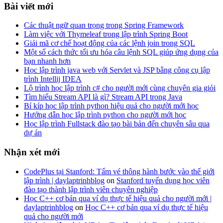
Bài viết mới
Các thuật ngữ quan trọng trong Spring Framework
Làm việc với Thymeleaf trong lập trình Spring Boot
Giải mã cơ chế hoạt động của các lệnh join trong SQL
Một số cách thức tối ưu hóa câu lệnh SQL giúp ứng dụng của
bạn nhanh hơn
Học lập trình java web với Servlet và JSP bằng công cụ lập
trình Intellij IDEA
Lộ trình học lập trình c# cho người mới cùng chuyên gia giỏi
Tìm hiểu Stream API là gì? Stream API trong Java
Bí kíp học lập trình python hiệu quả cho người mới học
Hướng dẫn học lập trình python cho người mới học
Học lập trình Fullstack đào tạo bài bản đến chuyên sâu qua
dự án
Nhận xét mới
CodePlus tại Stanford: Tấm vé thông hành bước vào thế giới
lập trình | daylaptrinhblog
on
Stanford tuyển dụng học viên
đào tạo thành lập trình viên chuyên nghiệp
Học C++ cơ bản qua ví dụ thực tế hiệu quả cho người mới |
daylaptrinhblog
on
Học C++ cơ bản qua ví dụ thực tế hiệu
quả cho người mới