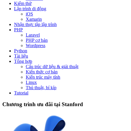
Kiểm thử
Lập trình di động
iOS
Xamarin
Nhận thực tập lập trình
PHP
Laravel
PHP cơ bản
Wordpress
Python
Tài liệu
Tổng hợp
Cấu trúc dữ liệu & giải thuật
Kiến thức cơ bản
Kiến trúc máy tính
Linux
Thủ thuật, bí kíp
Tutorial
Chương trình ưu đãi tại Stanford