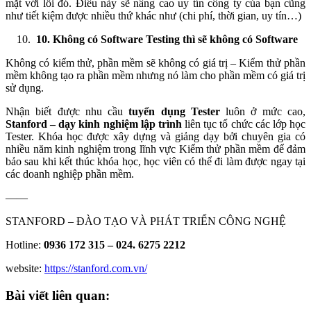
mặt với lỗi đó. Điều này sẽ nâng cao uy tín công ty của bạn cũng
như tiết kiệm được nhiều thứ khác như (chi phí, thời gian, uy tín…)
10. Không có Software Testing thì sẽ không có Software
Không có kiểm thử, phần mềm sẽ không có giá trị – Kiểm thử phần
mềm không tạo ra phần mềm nhưng nó làm cho phần mềm có giá trị
sử dụng.
Nhận biết được nhu cầu
tuyển dụng Tester
luôn ở mức cao,
Stanford – dạy kinh nghiệm lập trình
liên tục tổ chức các lớp học
Tester. Khóa học được xây dựng và giảng dạy bởi chuyên gia có
nhiều năm kinh nghiệm trong lĩnh vực Kiểm thử phần mềm để đảm
bảo sau khi kết thúc khóa học, học viên có thể đi làm được ngay tại
các doanh nghiệp phần mềm.
——
STANFORD – ĐÀO TẠO VÀ PHÁT TRIỂN CÔNG NGHỆ
Hotline:
0936 172 315 – 024. 6275 2212
website:
https://stanford.com.vn/
Bài viết liên quan: