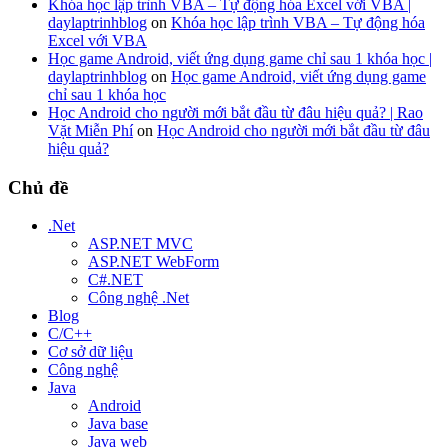
Khóa học lập trình VBA – Tự động hóa Excel với VBA |
daylaptrinhblog
on
Khóa học lập trình VBA – Tự động hóa
Excel với VBA
Học game Android, viết ứng dụng game chỉ sau 1 khóa học |
daylaptrinhblog
on
Học game Android, viết ứng dụng game
chỉ sau 1 khóa học
Học Android cho người mới bắt đầu từ đâu hiệu quả? | Rao
Vặt Miễn Phí
on
Học Android cho người mới bắt đầu từ đâu
hiệu quả?
Chủ đề
.Net
ASP.NET MVC
ASP.NET WebForm
C#.NET
Công nghệ .Net
Blog
C/C++
Cơ sở dữ liệu
Công nghệ
Java
Android
Java base
Java web