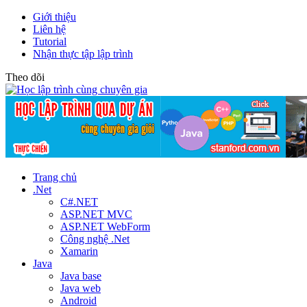
Giới thiệu
Liên hệ
Tutorial
Nhận thực tập lập trình
Theo dõi
Trang chủ
.Net
C#.NET
ASP.NET MVC
ASP.NET WebForm
Công nghệ .Net
Xamarin
Java
Java base
Java web
Android