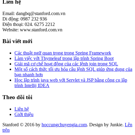
Liên hệ
Email: dangbq@stanford.com.vn
Di động: 0987 232 936
Điện thoại: 024. 6275 2212
Website: www.stanford.com.vn
Bài viết mới
Các thuật ngữ quan trọng trong Spring Framework
Làm việc với Thymeleaf trong lập trình Spring Boot
Giải mã cơ chế hoạt động của các lệnh join trong SQL
Một số cách thức tối ưu hóa câu lệnh SQL giúp ứng dụng của
bạn nhanh hơn
Học lập trình java web với Servlet và JSP bằng công cụ lập
trình Intellij IDEA
Theo dõi tôi
Liên hệ
Giới thiệu
Stanford © 2016 by
hoccungchuyengia.com
. Design by Junkie.
Lên
trên