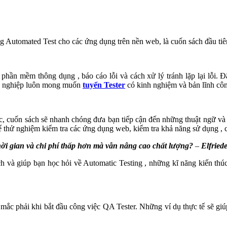
ựng Automated Test cho các ứng dụng trên nền web, là cuốn sách đầu ti
p phần mềm thông dụng , báo cáo lỗi và cách xử lý tránh lặp lại lỗi
nh nghiệp luôn mong muốn
tuyển Tester
có kinh nghiệm và bản lĩnh côn
tục, cuốn sách sẽ nhanh chóng đưa bạn tiếp cận đến những thuật ngữ v
 thử nghiệm kiểm tra các ứng dụng web, kiểm tra khả năng sử dụng , c
hời gian và chi phí thấp hơn mà vẫn nâng cao chất lượng?
–
Elfried
 và giúp bạn học hỏi về Automatic Testing , những kĩ năng kiến thúc c
mắc phải khi bắt đầu công việc QA Tester. Những ví dụ thực tế sẽ giú