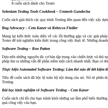
8 cuốn sách dành cho Tester
Selenium Testing Tools Cookbook – Unmesh Gundecha
Cuốn sách giải thích các quy trình Testing liên quan đến việc xây d
Bug Advocacy – Cem Kaner và Rebecca Fiedler
Mang lại kiến thức toàn diện về các lỗi thường gặp và các giải phá
Tester để trải nghiệm kiến thức trong công việc thực tế. Những doa
Software Testing – Ron Patton
Dựa trên những nguyên tắc cơ bản tập trung vào chiến lược và thủ 
pháp tìm ra những vấn đề phần mềm một cách nhanh nhất. Bạn có thể
Thực hiện Automated Software Testing: Làm thế nào để tiết kiệm t
Tiêu đề cuốn sách đã bộc lộ toàn bộ nội dung của nó. Nó sẽ phân tích
Testing.
Bài học kinh nghiệm về Software Testing
–
Cem Kaner
Cuốn sách chỉ lối cho bạn tránh khỏi những sai lầm phổ biến thường 
quả công việc của bạn.