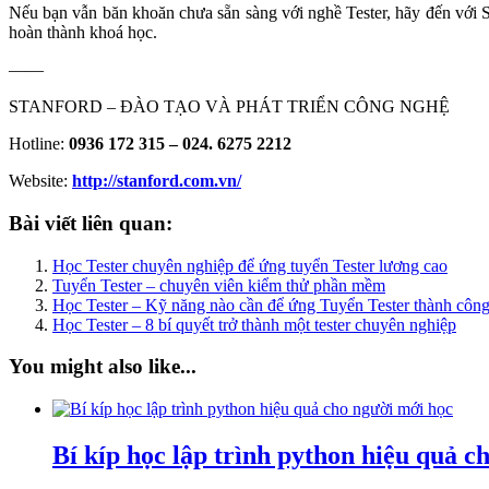
Nếu bạn vẫn băn khoăn chưa sẵn sàng với nghề Tester, hãy đến với St
hoàn thành khoá học.
——
STANFORD – ĐÀO TẠO VÀ PHÁT TRIỂN CÔNG NGHỆ
Hotline:
0936 172 315 – 024. 6275 2212
Website:
http://stanford.com.vn/
Bài viết liên quan:
Học Tester chuyên nghiệp để ứng tuyển Tester lương cao
Tuyển Tester – chuyên viên kiểm thử phần mềm
Học Tester – Kỹ năng nào cần để ứng Tuyển Tester thành côn
Học Tester – 8 bí quyết trở thành một tester chuyên nghiệp
You might also like...
Bí kíp học lập trình python hiệu quả c