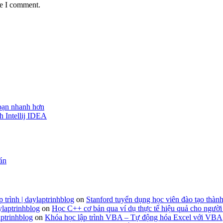
me I comment.
 bạn nhanh hơn
h Intellij IDEA
 án
 trình | daylaptrinhblog
on
Stanford tuyển dụng học viên đào tạo thành
ylaptrinhblog
on
Học C++ cơ bản qua ví dụ thực tế hiệu quả cho người
ptrinhblog
on
Khóa học lập trình VBA – Tự động hóa Excel với VBA