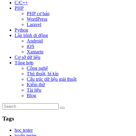
C/C++
PHP
PHP cơ bản
WordPress
Laravel
Python
Lập trình di động
Android
iOS
Xamarin
Cơ sở dữ liệu
Tổng hợp
Công nghệ
Thủ thuật, bí kíp
Cấu trúc dữ liệu giải thuật
Kiểm thử
Tài liệu
Blog
Tags
học tester
tuyển tester