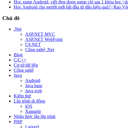
Học game Android, viết ứng dụng game chỉ sau 1 khóa học | d
Học Android cho người mới bắt đầu từ đâu hiệu quả? | Rao Vặ
Chủ đề
.Net
ASP.NET MVC
ASP.NET WebForm
C#.NET
Công nghệ .Net
Blog
C/C++
Cơ sở dữ liệu
Công nghệ
Java
Android
Java base
Java web
Kiểm thử
Lập trình di động
iOS
Xamarin
Nhận thực tập lập trình
PHP
Laravel