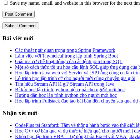
Save my name, email, and website in this browser for the next ti
Submit Comment
Bài viết mới
Các thuật ngữ quan trọng trong Spring Framework
Làm việc với Thymeleaf trong lập trình Spring Boot
Giải mã cơ chế hoạt động của các lệnh join trong SQL
Một số cách thức tối ưu hóa câu lệnh SQL giúp ứng dụng của
Học lập trình java web với Servlet và JSP bằng công cụ lập trìn
Lộ trình học lập trình c# cho người mới cùng chuyên gia giỏi
Tìm hiểu Stream API là gì? Stream API trong Java
Bí kíp học lập trình python hiệu quả cho người mới học
Hướng dẫn học lập trình python cho người mới học
Học lập trình Fullstack đào tạo bài bản đến chuyên sâu qua dự
Nhận xét mới
CodePlus tại Stanford: Tấm vé thông hành bước vào thế giới lập
Học C++ cơ bản qua ví dụ thực tế hiệu quả cho người mới | da
Khóa học lập trình VBA – Tự động hóa Excel với VBA | dayla