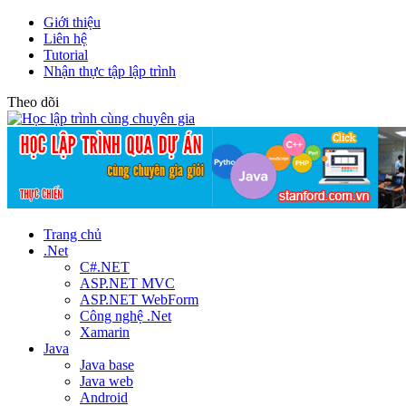
Giới thiệu
Liên hệ
Tutorial
Nhận thực tập lập trình
Theo dõi
Trang chủ
.Net
C#.NET
ASP.NET MVC
ASP.NET WebForm
Công nghệ .Net
Xamarin
Java
Java base
Java web
Android