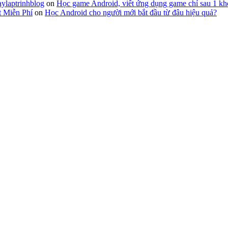
aylaptrinhblog
on
Học game Android, viết ứng dụng game chỉ sau 1 kh
t Miễn Phí
on
Học Android cho người mới bắt đầu từ đâu hiệu quả?