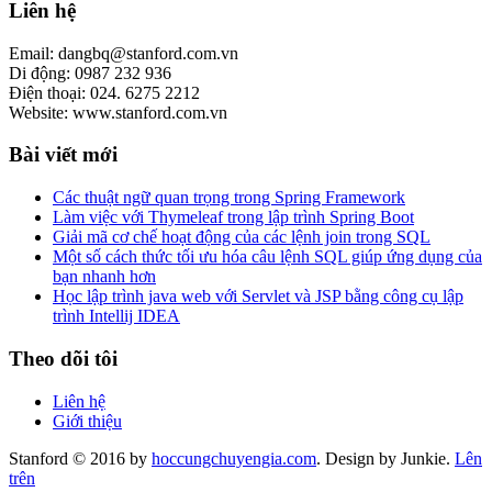
Liên hệ
Email: dangbq@stanford.com.vn
Di động: 0987 232 936
Điện thoại: 024. 6275 2212
Website: www.stanford.com.vn
Bài viết mới
Các thuật ngữ quan trọng trong Spring Framework
Làm việc với Thymeleaf trong lập trình Spring Boot
Giải mã cơ chế hoạt động của các lệnh join trong SQL
Một số cách thức tối ưu hóa câu lệnh SQL giúp ứng dụng của
bạn nhanh hơn
Học lập trình java web với Servlet và JSP bằng công cụ lập
trình Intellij IDEA
Theo dõi tôi
Liên hệ
Giới thiệu
Stanford © 2016 by
hoccungchuyengia.com
. Design by Junkie.
Lên
trên