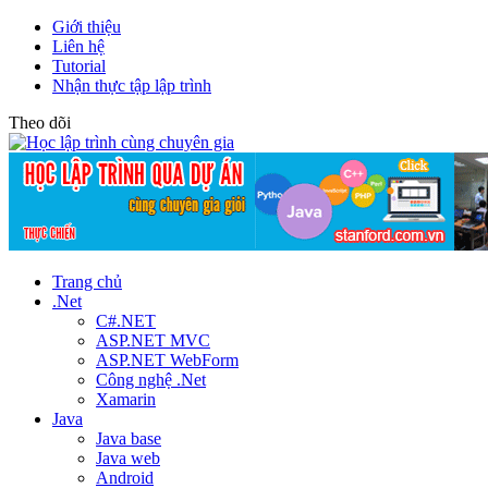
Giới thiệu
Liên hệ
Tutorial
Nhận thực tập lập trình
Theo dõi
Trang chủ
.Net
C#.NET
ASP.NET MVC
ASP.NET WebForm
Công nghệ .Net
Xamarin
Java
Java base
Java web
Android