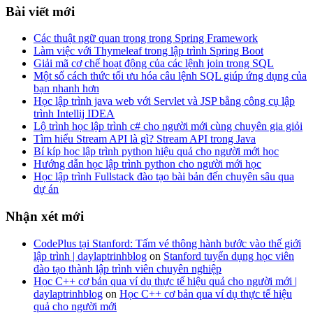
Bài viết mới
Các thuật ngữ quan trọng trong Spring Framework
Làm việc với Thymeleaf trong lập trình Spring Boot
Giải mã cơ chế hoạt động của các lệnh join trong SQL
Một số cách thức tối ưu hóa câu lệnh SQL giúp ứng dụng của
bạn nhanh hơn
Học lập trình java web với Servlet và JSP bằng công cụ lập
trình Intellij IDEA
Lộ trình học lập trình c# cho người mới cùng chuyên gia giỏi
Tìm hiểu Stream API là gì? Stream API trong Java
Bí kíp học lập trình python hiệu quả cho người mới học
Hướng dẫn học lập trình python cho người mới học
Học lập trình Fullstack đào tạo bài bản đến chuyên sâu qua
dự án
Nhận xét mới
CodePlus tại Stanford: Tấm vé thông hành bước vào thế giới
lập trình | daylaptrinhblog
on
Stanford tuyển dụng học viên
đào tạo thành lập trình viên chuyên nghiệp
Học C++ cơ bản qua ví dụ thực tế hiệu quả cho người mới |
daylaptrinhblog
on
Học C++ cơ bản qua ví dụ thực tế hiệu
quả cho người mới