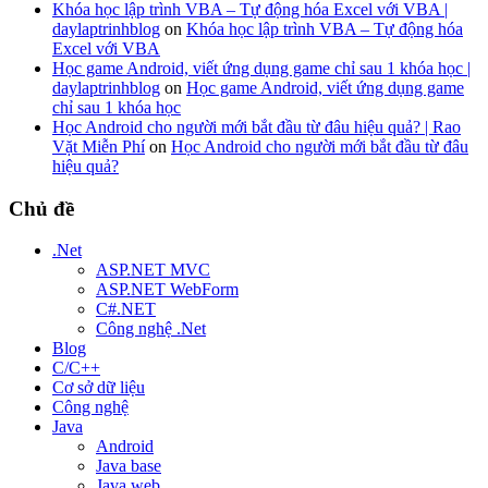
Khóa học lập trình VBA – Tự động hóa Excel với VBA |
daylaptrinhblog
on
Khóa học lập trình VBA – Tự động hóa
Excel với VBA
Học game Android, viết ứng dụng game chỉ sau 1 khóa học |
daylaptrinhblog
on
Học game Android, viết ứng dụng game
chỉ sau 1 khóa học
Học Android cho người mới bắt đầu từ đâu hiệu quả? | Rao
Vặt Miễn Phí
on
Học Android cho người mới bắt đầu từ đâu
hiệu quả?
Chủ đề
.Net
ASP.NET MVC
ASP.NET WebForm
C#.NET
Công nghệ .Net
Blog
C/C++
Cơ sở dữ liệu
Công nghệ
Java
Android
Java base
Java web