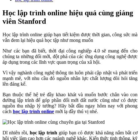
Học lập trình online hiệu quả cùng giảng
viên Stanford
Học lập trình online giúp bạn tiết kiệm được thời gian, công sức mà
vẫn đem lại hiệu quả học tập như mong muốn
Như các bạn đã biết, thời đại công nghiệp 4.0 sẽ mang đến cho
chúng ta những đổi mới, đột phá của các ứng dụng công nghệ được
áp dụng trong các lĩnh vực quan trọng của xã hội.
Vì vậy nghành công nghệ thông tin luôn phải cập nhật và phát triển
mạnh mẽ, với nhu cầu đó nguồn nhân lực chất lượng đòi hỏi tăng
lên đáng kể.
Bạn thuộc thế hệ trẻ đầy khao khát và muốn bước chân vào con
đường lập trình để góp phần đổi mới đất nước cũng như có được
nguồn thu nhập lý tưởng? Hãy bắt đầu ngay hôm nay với phong
cách
học lập trình online
mới lạ đầy thú vị nhé.
Dĩ nhiên rồi,
học lập trình
giúp bạn có được khả năng nắm bắt cơ
hội việc làm cao hơn các ngành nghề khác. Kiến thức tinh thông, kỹ