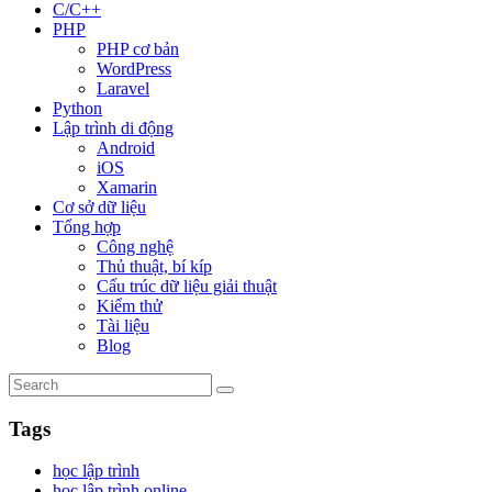
C/C++
PHP
PHP cơ bản
WordPress
Laravel
Python
Lập trình di động
Android
iOS
Xamarin
Cơ sở dữ liệu
Tổng hợp
Công nghệ
Thủ thuật, bí kíp
Cấu trúc dữ liệu giải thuật
Kiểm thử
Tài liệu
Blog
Tags
học lập trình
học lập trình online