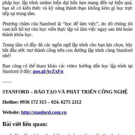
pháp học lập trình online hiện đại hứa hẹn mang đến sự hiệu quả,
bạn sẽ có kiến thức và kỹ năng thành thạo không kém gì học trực
tiếp tại trung tâm.
Phương châm của Stanford là “học để làm việc”, do đó chúng tôi
cam kết hỗ trợ cho học viên thực tập và làm việc ngay sau khi hoàn
thành khóa học.
Trung tâm có đầy đủ các ngôn ngữ lập trình cho bạn lựa chọn, hãy
bắt đầu ước mơ thành công trên con đường lập trình cùng Stanford
nhé!
Bạn cũng có thể tham khảo các video hướng dẫn học lập trình tại
Stanford ở đây:
goo.gl/AyZxFn
——
STANFORD – ĐÀO TẠO VÀ PHÁT TRIỂN CÔNG NGHỆ
Hotline: 0936 172 315 – 024. 6275 2212
Website:
http://stanford.com.vn
Bài viết liên quan: