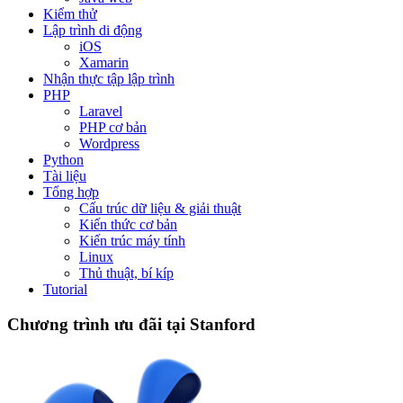
Kiểm thử
Lập trình di động
iOS
Xamarin
Nhận thực tập lập trình
PHP
Laravel
PHP cơ bản
Wordpress
Python
Tài liệu
Tổng hợp
Cấu trúc dữ liệu & giải thuật
Kiến thức cơ bản
Kiến trúc máy tính
Linux
Thủ thuật, bí kíp
Tutorial
Chương trình ưu đãi tại Stanford