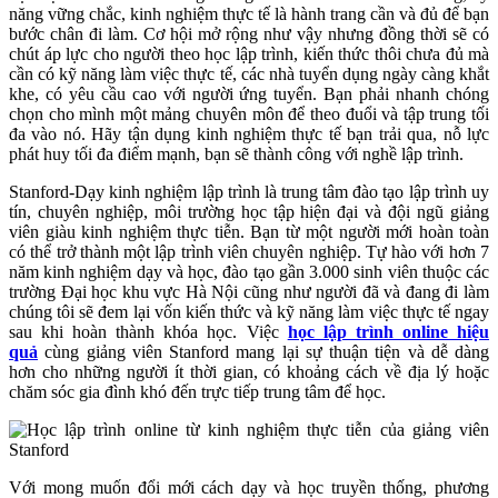
năng vững chắc, kinh nghiệm thực tế là hành trang cần và đủ để bạn
bước chân đi làm. Cơ hội mở rộng như vậy nhưng đồng thời sẽ có
chút áp lực cho người theo học lập trình, kiến thức thôi chưa đủ mà
cần có kỹ năng làm việc thực tế, các nhà tuyển dụng ngày càng khắt
khe, có yêu cầu cao với người ứng tuyển. Bạn phải nhanh chóng
chọn cho mình một mảng chuyên môn để theo đuổi và tập trung tối
đa vào nó. Hãy tận dụng kinh nghiệm thực tế bạn trải qua, nỗ lực
phát huy tối đa điểm mạnh, bạn sẽ thành công với nghề lập trình.
Stanford-Dạy kinh nghiệm lập trình là trung tâm đào tạo lập trình uy
tín, chuyên nghiệp, môi trường học tập hiện đại và đội ngũ giảng
viên giàu kinh nghiệm thực tiễn. Bạn từ một người mới hoàn toàn
có thể trở thành một lập trình viên chuyên nghiệp. Tự hào với hơn 7
năm kinh nghiệm dạy và học, đào tạo gần 3.000 sinh viên thuộc các
trường Đại học khu vực Hà Nội cũng như người đã và đang đi làm
chúng tôi sẽ đem lại vốn kiến thức và kỹ năng làm việc thực tế ngay
sau khi hoàn thành khóa học. Việc
học lập trình online hiệu
quả
cùng giảng viên Stanford mang lại sự thuận tiện và dễ dàng
hơn cho những người ít thời gian, có khoảng cách về địa lý hoặc
chăm sóc gia đình khó đến trực tiếp trung tâm để học.
Với mong muốn đổi mới cách dạy và học truyền thống, phương