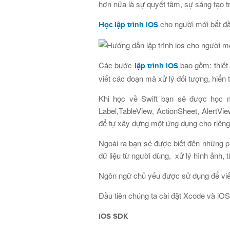
hơn nữa là sự quyết tâm, sự sáng tạo t
cho người mới bắt đầu
Học lập trình iOS
Các bước
bao gồm: thiết 
lập trình iOS
viết các đoạn mã xử lý đối tượng, hiển t
Khi học về Swift bạn sẽ được học mộ
Label,TableView, ActionSheet, AlertVi
để tự xây dựng một ứng dụng cho riêng
Ngoài ra bạn sẽ được biết đến những ph
dữ liệu từ người dùng, xử lý hình ảnh, t
Ngôn ngữ chủ yếu được sử dụng để viết
Đầu tiên chúng ta cài đặt Xcode và i
iOS SDK