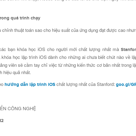
rong quá trình chạy
ều chỉnh thuật toán sao cho hiệu suất của ứng dụng đạt được cao nhưng 
ới các bạn khóa học iOS cho người mới chất lượng nhất mà
Stanfo
 khóa học lập trình iOS dành cho những ai chưa biết chút nào về lập
giảng viên sẽ cầm tay chỉ việc từ những kiến thức cơ bản nhất trong l
h hiệu quả nhất.
deo
chất lượng nhất của Stanford
hướng dẫn lập trình iOS
:
goo.gl/
RIỂN CÔNG NGHỆ
12