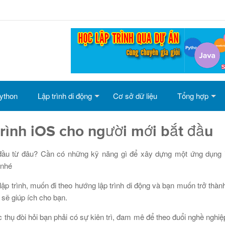
ython
Lập trình di động
Cơ sở dữ liệu
Tổng hợp
rình iOS cho người mới bắt đầu
 đầu từ đâu? Cần có những kỹ năng gì để xây dựng một ứng dụng 
 nhé
ập trình, muốn đi theo hướng lập trình di động và bạn muốn trở thành 
 sẽ giúp ích cho bạn.
ực thụ đòi hỏi bạn phải có sự kiên trì, đam mê để theo đuổi nghề nghi