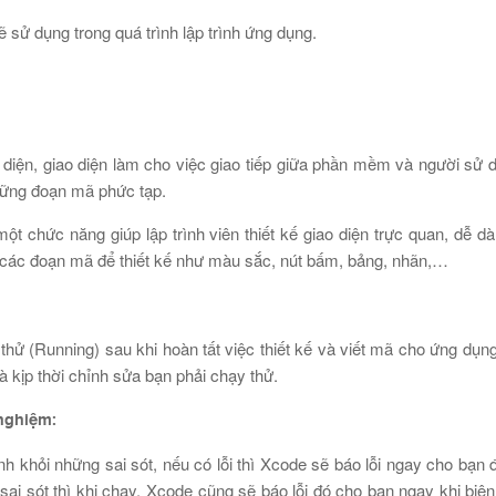
 sử dụng trong quá trình lập trình ứng dụng.
o diện, giao diện làm cho việc giao tiếp giữa phần mềm và người sử 
những đoạn mã phức tạp.
 một chức năng giúp lập trình viên thiết kế giao diện trực quan, dễ d
ng các đoạn mã để thiết kế như màu sắc, nút bấm, bảng, nhãn,…
y thử (Running) sau khi hoàn tất việc thiết kế và viết mã cho ứng dụn
và kịp thời chỉnh sửa bạn phải chạy thử.
 nghiệm:
ránh khỏi những sai sót, nếu có lỗi thì Xcode sẽ báo lỗi ngay cho bạn 
 sai sót thì khi chạy, Xcode cũng sẽ báo lỗi đó cho bạn ngay khi biên