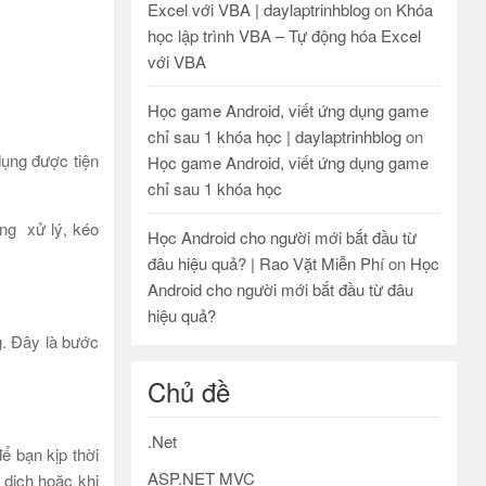
Excel với VBA | daylaptrinhblog
on
Khóa
học lập trình VBA – Tự động hóa Excel
với VBA
Học game Android, viết ứng dụng game
chỉ sau 1 khóa học | daylaptrinhblog
on
dụng được tiện
Học game Android, viết ứng dụng game
chỉ sau 1 khóa học
àng xử lý, kéo
Học Android cho người mới bắt đầu từ
đâu hiệu quả? | Rao Vặt Miễn Phí
on
Học
Android cho người mới bắt đầu từ đâu
hiệu quả?
g. Đây là bước
Chủ đề
.Net
để bạn kịp thời
ASP.NET MVC
 dịch hoặc khi