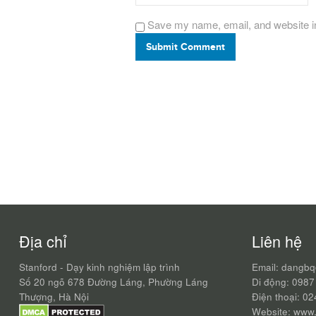
Save my name, email, and website in
Submit Comment
Địa chỉ
Liên hệ
Stanford - Dạy kinh nghiệm lập trình
Email: dangb
Số 20 ngõ 678 Đường Láng, Phường Láng
Di động: 0987
Thượng, Hà Nội
Điện thoại: 0
Website: www.