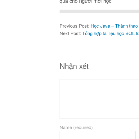
quả cho người mới học
Previous Post:
Học Java – Thành thạo
Next Post:
Tổng hợp tài liệu học SQL t
Nhận xét
Name (required)