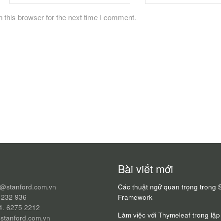
 this browser for the next time I comment.
Bài viết mới
q@stanford.com.vn
Các thuật ngữ quan trọng trong 
 232 936
Framework
24. 6275 2212
Làm việc với Thymeleaf trong lập 
stanford.com.vn