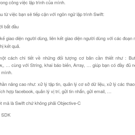
rong công việc lập trình của mình.
 từ việc bạn sẽ tiếp cận với ngôn ngữ lập trình Swift:
kế giao diện người dùng, liên kết giao diện người dùng với các đoạn 
hị kết quả.
t cách chi tiết về những đối tượng cơ bản cần thiết như : Butt
ew,, … cùng với String, khai báo biến, Array, … giúp bạn có đầy đủ 
 mình.
ần nâng cao như: xử lý tập tin, quản lý cơ sở dữ liệu, xử lý các thao
ích hợp facebook, quản lý vị trí, gửi tin nhắn, gửi email, …
 mã là Swift chứ không phải Objective-C
OS SDK