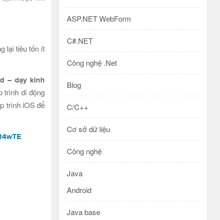
ASP.NET WebForm
C#.NET
lại tiêu tốn ít
Công nghệ .Net
rd – dạy kinh
Blog
 trình di động
ập trình iOS để
C/C++
Cơ sở dữ liệu
GR4wTE
Công nghệ
Java
Android
Java base