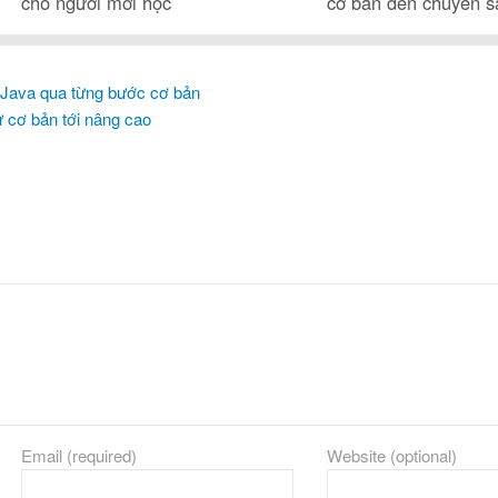
cho người mới học
cơ bản đến chuyên 
 Java qua từng bước cơ bản
ừ cơ bản tới nâng cao
Email (required)
Website (optional)