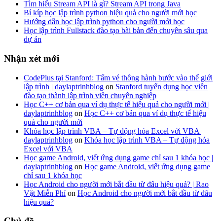
Tìm hiểu Stream API là gì? Stream API trong Java
Bí kíp học lập trình python hiệu quả cho người mới học
Hướng dẫn học lập trình python cho người mới học
Học lập trình Fullstack đào tạo bài bản đến chuyên sâu qua
dự án
Nhận xét mới
CodePlus tại Stanford: Tấm vé thông hành bước vào thế giới
lập trình | daylaptrinhblog
on
Stanford tuyển dụng học viên
đào tạo thành lập trình viên chuyên nghiệp
Học C++ cơ bản qua ví dụ thực tế hiệu quả cho người mới |
daylaptrinhblog
on
Học C++ cơ bản qua ví dụ thực tế hiệu
quả cho người mới
Khóa học lập trình VBA – Tự động hóa Excel với VBA |
daylaptrinhblog
on
Khóa học lập trình VBA – Tự động hóa
Excel với VBA
Học game Android, viết ứng dụng game chỉ sau 1 khóa học |
daylaptrinhblog
on
Học game Android, viết ứng dụng game
chỉ sau 1 khóa học
Học Android cho người mới bắt đầu từ đâu hiệu quả? | Rao
Vặt Miễn Phí
on
Học Android cho người mới bắt đầu từ đâu
hiệu quả?
Chủ đề