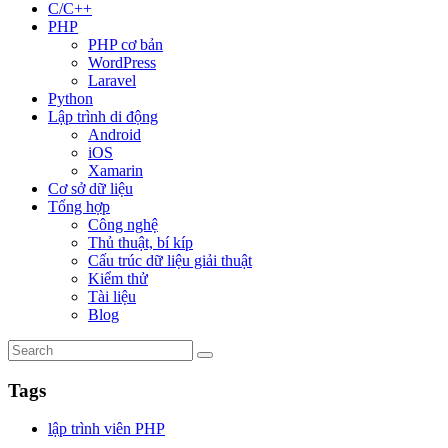
C/C++
PHP
PHP cơ bản
WordPress
Laravel
Python
Lập trình di động
Android
iOS
Xamarin
Cơ sở dữ liệu
Tổng hợp
Công nghệ
Thủ thuật, bí kíp
Cấu trúc dữ liệu giải thuật
Kiểm thử
Tài liệu
Blog
Tags
lập trình viên PHP