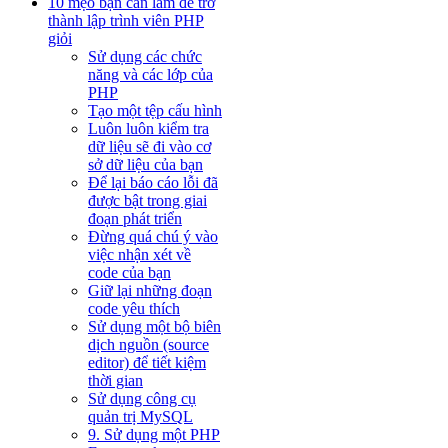
10 mẹo bạn cần làm để trở
thành lập trình viên PHP
giỏi
Sử dụng các chức
năng và các lớp của
PHP
Tạo một tệp cấu hình
Luôn luôn kiểm tra
dữ liệu sẽ đi vào cơ
sở dữ liệu của bạn
Để lại báo cáo lỗi đã
được bật trong giai
đoạn phát triển
Đừng quá chú ý vào
việc nhận xét về
code của bạn
Giữ lại những đoạn
code yêu thích
Sử dụng một bộ biên
dịch nguồn (source
editor) để tiết kiệm
thời gian
Sử dụng công cụ
quản trị MySQL
9. Sử dụng một PHP