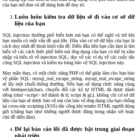
của bạn mô đun và dễ dàng hơn để duy trì.
Luôn luôn kiểm tra dữ liệu sẽ đi vào cơ sở dữ
liệu của bạn
SQL injection thường phổ biến hơn mà bạn có thể nghĩ và trừ khi
bạn muốn có một vấn đề quá lớn. Đầu vào cơ sở dữ liệu của bạn là
cách duy nhất để thoát khỏi vấn đề. Điều đầu tiên bạn cần làm là tìm
hiểu về các cách thức phổ biến mà ứng dụng của bạn có thể bị xâm
nhập và hiểu rõ về injection SQL; đọc về các ví dụ về các cuộc tấn
công SQL injection và kiểm tra bảng bảo vệ SQL injection này.
May mắn thay, có một chức năng PHP có thể giúp làm cho bạn bảo
vệ phần SQL: mysql_real_escape_string. mysql_real_escape_string
sẽ lấy một chuỗi thông thường. Nếu bạn sử dụng chức năng cùng
với htmlspecialchars, chuyển đổi các ký tự HTML đã được dành
riêng (như <script> trở thành & lt; script & gt;), không chỉ cơ sở dữ
liệu của bạn sẽ được bảo vệ mà còn bảo vệ ứng dụng của bạn chống
lại cross-site scripting (XSS) tấn công khi render HTML người dùng
gửi (chẳng hạn như những người được đăng trong nhận xét hoặc
chủ đề diễn đàn).
Để lại báo cáo lỗi đã được bật trong giai đoạn
phát triển