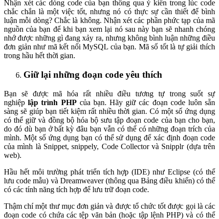
Nhận xét các dòng code của bạn thông qua ý kiến trong lúc code
chắc chắn là một việc tốt, nhưng nó có thực sự cần thiết để bình
luận mỗi dòng? Chắc là không. Nhận xét các phần phức tạp của mã
nguồn của bạn để khi bạn xem lại nó sau này bạn sẽ nhanh chóng
nhớ được những gì đang xảy ra, nhưng không bình luận những điều
đơn giản như mã kết nối MySQL của bạn. Mã số tốt là tự giải thích
trong hầu hết thời gian.
Giữ lại những đoạn code yêu thích
Bạn sẽ được mã hóa rất nhiều điều tương tự trong suốt sự
nghiệp
lập trình PHP
của bạn. Hãy giữ các đoạn code luôn sẵn
sàng sẽ giúp bạn tiết kiệm rất nhiều thời gian. Có một số ứng dụng
có thể giữ và đồng bộ hóa bộ sưu tập đoạn code của bạn cho bạn,
do đó dù bạn ở bất kỳ đâu bạn vẫn có thể có những đoạn trích của
mình. Một số ứng dụng bạn có thể sử dụng để xác định đoạn code
của mình là Snippet, snippely, Code Collector và Snipplr (dựa trên
web).
Hầu hết môi trường phát triển tích hợp (IDE) như Eclipse (có thể
lưu code mẫu) và Dreamweaver (thông qua Bảng điều khiển) có thể
có các tính năng tích hợp để lưu trữ đoạn code.
Thậm chí một thư mục đơn giản và được tổ chức tốt được gọi là các
đoạn code có chứa các tệp văn bản (hoặc tập lệnh PHP) và có thể