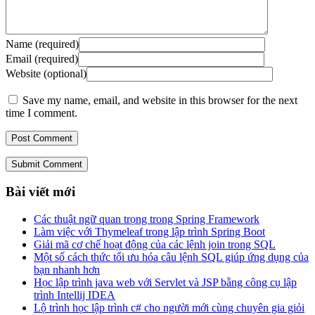
Name (required)
Email (required)
Website (optional)
Save my name, email, and website in this browser for the next
time I comment.
Submit Comment
Bài viết mới
Các thuật ngữ quan trọng trong Spring Framework
Làm việc với Thymeleaf trong lập trình Spring Boot
Giải mã cơ chế hoạt động của các lệnh join trong SQL
Một số cách thức tối ưu hóa câu lệnh SQL giúp ứng dụng của
bạn nhanh hơn
Học lập trình java web với Servlet và JSP bằng công cụ lập
trình Intellij IDEA
Lộ trình học lập trình c# cho người mới cùng chuyên gia giỏi