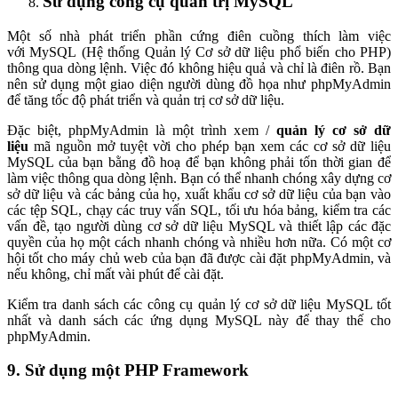
Sử dụng công cụ quản trị MySQL
Một số nhà phát triển phần cứng điên cuồng thích làm việc
với MySQL (Hệ thống Quản lý Cơ sở dữ liệu phổ biến cho PHP)
thông qua dòng lệnh. Việc đó không hiệu quả và chỉ là điên rồ. Bạn
nên sử dụng một giao diện người dùng đồ họa như phpMyAdmin
để tăng tốc độ phát triển và quản trị cơ sở dữ liệu.
Đặc biệt, phpMyAdmin là một trình xem /
quản lý cơ sở dữ
liệu
mã nguồn mở tuyệt vời cho phép bạn xem các cơ sở dữ liệu
MySQL của bạn bằng đồ hoạ để bạn không phải tốn thời gian để
làm việc thông qua dòng lệnh. Bạn có thể nhanh chóng xây dựng cơ
sở dữ liệu và các bảng của họ, xuất khẩu cơ sở dữ liệu của bạn vào
các tệp SQL, chạy các truy vấn SQL, tối ưu hóa bảng, kiểm tra các
vấn đề, tạo người dùng cơ sở dữ liệu MySQL và thiết lập các đặc
quyền của họ một cách nhanh chóng và nhiều hơn nữa. Có một cơ
hội tốt cho máy chủ web của bạn đã được cài đặt phpMyAdmin, và
nếu không, chỉ mất vài phút để cài đặt.
Kiểm tra danh sách các công cụ quản lý cơ sở dữ liệu MySQL tốt
nhất và danh sách các ứng dụng MySQL này để thay thế cho
phpMyAdmin.
9. Sử dụng một PHP Framework