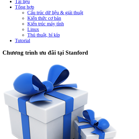
Tài liệu
Tổng hợp
Cấu trúc dữ liệu & giải thuật
Kiến thức cơ bản
Kiến trúc máy tính
Linux
Thủ thuật, bí kíp
Tutorial
Chương trình ưu đãi tại Stanford