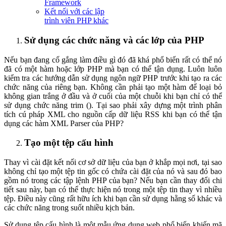
Framework
Kết nối với các lập
trình viên PHP khác
Sử dụng các chức năng và các lớp của PHP
Nếu bạn đang cố gắng làm điều gì đó đã khá phổ biến rất có thể nó
đã có một hàm hoặc lớp PHP mà bạn có thể tận dụng. Luôn luôn
kiểm tra các hướng dẫn sử dụng ngôn ngữ PHP trước khi tạo ra các
chức năng của riêng bạn. Không cần phải tạo một hàm để loại bỏ
không gian trắng ở đầu và ở cuối của một chuỗi khi bạn chỉ có thể
sử dụng chức năng trim (). Tại sao phải xây dựng một trình phân
tích cú pháp XML cho nguồn cấp dữ liệu RSS khi bạn có thể tận
dụng các hàm XML Parser của PHP?
Tạo một tệp cấu hình
Thay vì cài đặt kết nối cơ sở dữ liệu của bạn ở khắp mọi nơi, tại sao
không chỉ tạo một tệp tin gốc có chứa cài đặt của nó và sau đó bao
gồm nó trong các tập lệnh PHP của bạn? Nếu bạn cần thay đổi chi
tiết sau này, bạn có thể thực hiện nó trong một tệp tin thay vì nhiều
tệp. Điều này cũng rất hữu ích khi bạn cần sử dụng hằng số khác và
các chức năng trong suốt nhiều kịch bản.
Sử dụng tệp cấu hình là một mẫu ứng dụng web phổ biến khiến mã