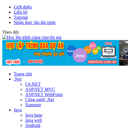
Giới thiệu
Liên hệ
Tutorial
Nhận thực tập lập trình
Theo dõi
Trang chủ
.Net
C#.NET
ASP.NET MVC
ASP.NET WebForm
Công nghệ .Net
Xamarin
Java
Java base
Java web
Android