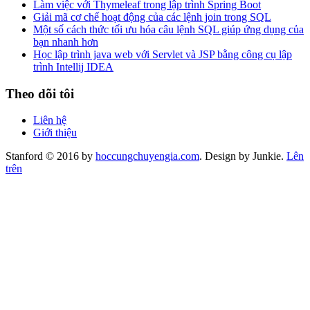
Làm việc với Thymeleaf trong lập trình Spring Boot
Giải mã cơ chế hoạt động của các lệnh join trong SQL
Một số cách thức tối ưu hóa câu lệnh SQL giúp ứng dụng của
bạn nhanh hơn
Học lập trình java web với Servlet và JSP bằng công cụ lập
trình Intellij IDEA
Theo dõi tôi
Liên hệ
Giới thiệu
Stanford © 2016 by
hoccungchuyengia.com
. Design by Junkie.
Lên
trên