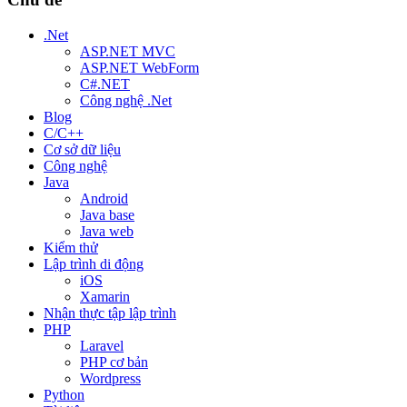
.Net
ASP.NET MVC
ASP.NET WebForm
C#.NET
Công nghệ .Net
Blog
C/C++
Cơ sở dữ liệu
Công nghệ
Java
Android
Java base
Java web
Kiểm thử
Lập trình di động
iOS
Xamarin
Nhận thực tập lập trình
PHP
Laravel
PHP cơ bản
Wordpress
Python