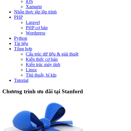
iOS
Xamarin
Nhận thực tập lập trình
PHP
Laravel
PHP cơ bản
Wordpress
Python
Tài liệu
Tổng hợp
Cấu trúc dữ liệu & giải thuật
Kiến thức cơ bản
Kiến trúc máy tính
Linux
Thủ thuật, bí kíp
Tutorial
Chương trình ưu đãi tại Stanford