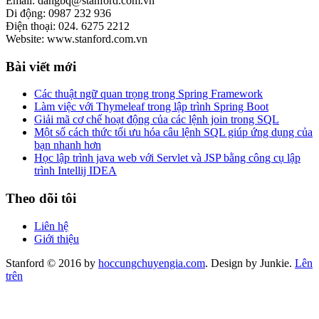
Email: dangbq@stanford.com.vn
Di động: 0987 232 936
Điện thoại: 024. 6275 2212
Website: www.stanford.com.vn
Bài viết mới
Các thuật ngữ quan trọng trong Spring Framework
Làm việc với Thymeleaf trong lập trình Spring Boot
Giải mã cơ chế hoạt động của các lệnh join trong SQL
Một số cách thức tối ưu hóa câu lệnh SQL giúp ứng dụng của
bạn nhanh hơn
Học lập trình java web với Servlet và JSP bằng công cụ lập
trình Intellij IDEA
Theo dõi tôi
Liên hệ
Giới thiệu
Stanford © 2016 by
hoccungchuyengia.com
. Design by Junkie.
Lên
trên