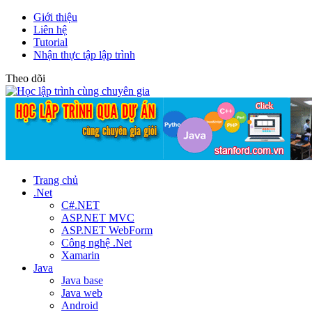
Giới thiệu
Liên hệ
Tutorial
Nhận thực tập lập trình
Theo dõi
Trang chủ
.Net
C#.NET
ASP.NET MVC
ASP.NET WebForm
Công nghệ .Net
Xamarin
Java
Java base
Java web
Android