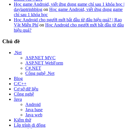
Học game Android, viết ứng dụng game chỉ sau 1 khóa học |
daylaptrinhblog
on
Học game Android, viết ứng dụng game
chỉ sau 1 khóa học
Học Android cho người mới bắt đầu từ đâu hiệu quả? | Rao
Vặt Miễn Phí
on
Học Android cho người mới bắt đầu từ đâu
hiệu quả?
Chủ đề
.Net
ASP.NET MVC
ASP.NET WebForm
C#.NET
Công nghệ .Net
Blog
C/C++
Cơ sở dữ liệu
Công nghệ
Java
Android
Java base
Java web
Kiểm thử
Lập trình di động