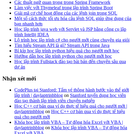
Các thuật ngữ quan trọng trong Spring Framework
Làm việc với Thymeleaf trong lập trình Spring Boot
Giải mã cơ chế hoạt động của các lệnh join trong SQL
Một số cách thức tối ưu hóa câu lệnh SQL giúp ứng dụng của
bạn nhanh hơn
Học lập trình java web với Servlet và JSP bằng công cụ lập
trình Intellij IDEA
Lộ trình học lập trình c# cho người mới cùng chuyên gia giỏi
Tìm hiểu Stream API là gì? Stream API trong Java
Bí kíp học lập trình python hiệu quả cho người mới học
Hướng dẫn học lập trình python cho người mới học
Học lập trình Fullstack đào tạo bài bản đến chuyên sâu qua
dự án
Nhận xét mới
CodePlus tại Stanford: Tấm vé thông hành bước vào thế giới
lập trình | daylaptrinhblog
on
Stanford tuyển dụng học viên
đào tạo thành lập trình viên chuyên nghiệp
Học C++ cơ bản qua ví dụ thực tế hiệu quả cho người mới |
daylaptrinhblog
on
Học C++ cơ bản qua ví dụ thực tế hiệu
quả cho người mới
Khóa học lập trình VBA – Tự động hóa Excel với VBA |
daylaptrinhblog
on
Khóa học lập trình VBA – Tự động hóa
Excel với VBA