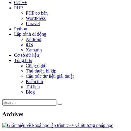
C/C++
PHP
PHP cơ bản
WordPress
Laravel
Python
Lập trình di động
Android
iOS
Xamarin
Cơ sở dữ liệu
Tổng hợp
Công nghệ
Thủ thuật, bí kíp
Cấu trúc dữ liệu giải thuật
Kiểm thử
Tài liệu
Blog
Archives