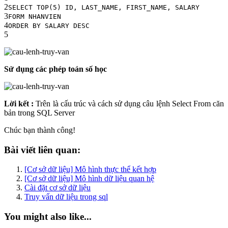
2
SELECT TOP(5) ID, LAST_NAME, FIRST_NAME, SALARY
3
FORM NHANVIEN
4
ORDER BY SALARY DESC
5
Sử dụng các phép toán số học
Lời kết :
Trên là cấu trúc và cách sử dụng câu lệnh Select From căn
bản trong SQL Server
Chúc bạn thành công!
Bài viết liên quan:
[Cơ sở dữ liệu] Mô hình thực thể kết hợp
[Cơ sở dữ liệu] Mô hình dữ liệu quan hệ
Cài đặt cơ sở dữ liệu
Truy vấn dữ liệu trong sql
You might also like...