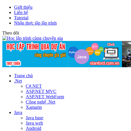
Giới thiệu
Liên hệ
Tutorial
Nhận thực tập lập trình
Theo dõi
Trang chủ
.Net
C#.NET
ASP.NET MVC
ASP.NET WebForm
Công nghệ .Net
Xamarin
Java
Java base
Java web
Android