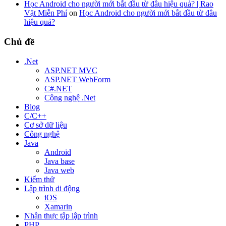
Học Android cho người mới bắt đầu từ đâu hiệu quả? | Rao
Vặt Miễn Phí
on
Học Android cho người mới bắt đầu từ đâu
hiệu quả?
Chủ đề
.Net
ASP.NET MVC
ASP.NET WebForm
C#.NET
Công nghệ .Net
Blog
C/C++
Cơ sở dữ liệu
Công nghệ
Java
Android
Java base
Java web
Kiểm thử
Lập trình di động
iOS
Xamarin
Nhận thực tập lập trình
PHP