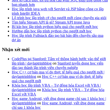
Một số cách thức tối ưu hóa câu lệnh SQL giúp ứng dụng của
bạn nhanh hơn
Học lập trình java web với Servlet và JSP bằng công cụ lập
trình Intellij IDEA
Lộ trình học lập trình c# cho người mới cùng chuyên gia giỏi
Tìm hiểu Stream API là gì? Stream API trong Java
Bí kíp học lập trình python hiệu quả cho người mới học
Hướng dẫn học lập trình python cho người mới học
Học lập trình Fullstack đào tạo bài bản đến chuyên sâu qua
dự án
Nhận xét mới
CodePlus tại Stanford: Tấm vé thông hành bước vào thế giới
lập trình | daylaptrinhblog
on
Stanford tuyển dụng học viên
đào tạo thành lập trình viên chuyên nghiệp
Học C++ cơ bản qua ví dụ thực tế hiệu quả cho người mới |
daylaptrinhblog
on
Học C++ cơ bản qua ví dụ thực tế hiệu
quả cho người mới
Khóa học lập trình VBA – Tự động hóa Excel với VBA |
daylaptrinhblog
on
Khóa học lập trình VBA – Tự động hóa
Excel với VBA
Học game Android, viết ứng dụng game chỉ sau 1 khóa học |
daylaptrinhblog
on
Học game Android, viết ứng dụng game
chỉ sau 1 khóa học