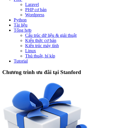
Laravel
PHP cơ bản
Wordpress
Python
Tài liệu
Tổng hợp
Cấu trúc dữ liệu & giải thuật
Kiến thức cơ bản
Kiến trúc máy tính
Linux
Thủ thuật, bí kíp
Tutorial
Chương trình ưu đãi tại Stanford