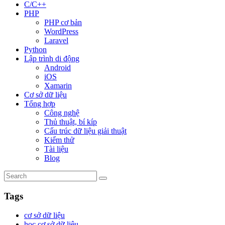
C/C++
PHP
PHP cơ bản
WordPress
Laravel
Python
Lập trình di động
Android
iOS
Xamarin
Cơ sở dữ liệu
Tổng hợp
Công nghệ
Thủ thuật, bí kíp
Cấu trúc dữ liệu giải thuật
Kiểm thử
Tài liệu
Blog
Tags
cơ sở dữ liệu
học cơ sở dữ liệu