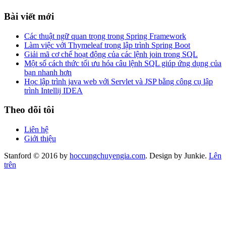
Bài viết mới
Các thuật ngữ quan trọng trong Spring Framework
Làm việc với Thymeleaf trong lập trình Spring Boot
Giải mã cơ chế hoạt động của các lệnh join trong SQL
Một số cách thức tối ưu hóa câu lệnh SQL giúp ứng dụng của
bạn nhanh hơn
Học lập trình java web với Servlet và JSP bằng công cụ lập
trình Intellij IDEA
Theo dõi tôi
Liên hệ
Giới thiệu
Stanford © 2016 by
hoccungchuyengia.com
. Design by Junkie.
Lên
trên