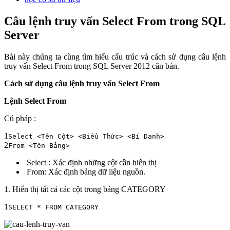
Câu lệnh truy vấn Select From trong SQL
Server
Bài này chúng ta cùng tìm hiểu cấu trúc và cách sử dụng câu lệnh
truy vấn Select From trong SQL Server 2012 căn bản.
Cách sử dụng câu lệnh truy vấn Select From
Lệnh Select From
Cú pháp :
1
Select <
T
ên Cột> <
Bi
ểu Thức> <
B
í Danh>
2
From <
T
ên Bảng>
Select : Xác định những cột cần hiển thị
From: Xác định bảng dữ liệu nguồn.
1. Hiển thị tất cả các cột trong bảng CATEGORY
1
SELECT * FROM CATEGORY