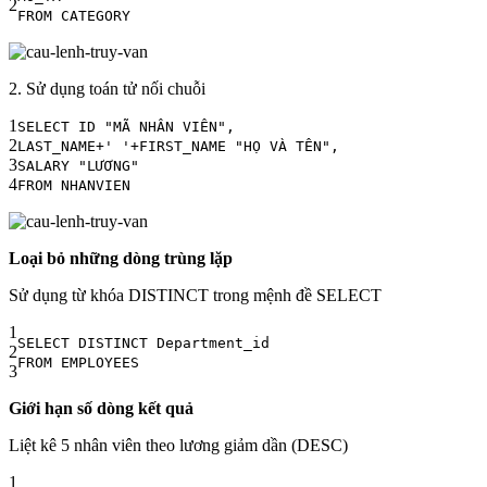
2
FROM CATEGORY
2. Sử dụng toán tử nối chuỗi
1
SELECT ID "MÃ NHÂN VIÊN",
2
LAST_NAME+' '+FIRST_NAME "HỌ VÀ TÊN",
3
SALARY "LƯƠNG"
4
FROM NHANVIEN
Loại bỏ những dòng trùng lặp
Sử dụng từ khóa DISTINCT trong mệnh đề SELECT
1
SELECT DISTINCT Department_id
2
FROM EMPLOYEES
3
Giới hạn số dòng kết quả
Liệt kê 5 nhân viên theo lương giảm dần (DESC)
1