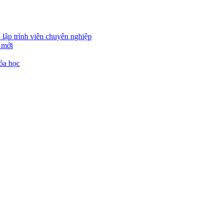
 lập trình viên chuyên nghiệp
 mới
óa học