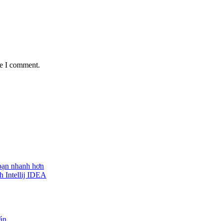
me I comment.
 bạn nhanh hơn
h Intellij IDEA
 án