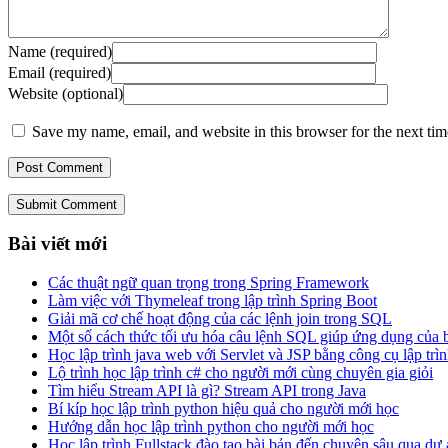
Name (required)
Email (required)
Website (optional)
Save my name, email, and website in this browser for the next ti
Submit Comment
Bài viết mới
Các thuật ngữ quan trọng trong Spring Framework
Làm việc với Thymeleaf trong lập trình Spring Boot
Giải mã cơ chế hoạt động của các lệnh join trong SQL
Một số cách thức tối ưu hóa câu lệnh SQL giúp ứng dụng của
Học lập trình java web với Servlet và JSP bằng công cụ lập trìn
Lộ trình học lập trình c# cho người mới cùng chuyên gia giỏi
Tìm hiểu Stream API là gì? Stream API trong Java
Bí kíp học lập trình python hiệu quả cho người mới học
Hướng dẫn học lập trình python cho người mới học
Học lập trình Fullstack đào tạo bài bản đến chuyên sâu qua dự