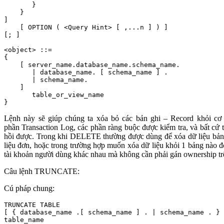
       }

    } 

] 

    [ OPTION ( <Query Hint> [ ,...n ] ) ] 

[; ]

<object> ::=

{ 

    [ server_name.database_name.schema_name. 

       | database_name. [ schema_name ] . 

       | schema_name.

    ]

       table_or_view_name 

}
Lệnh này sẽ giúp chúng ta xóa bỏ các bản ghi – Record khỏi cơ
phần Transaction Log, các phần ràng buộc được kiểm tra, và bất cứ
hồi được. Trong khi DELETE thường được dùng để xóa dữ liệu bản g
liệu đơn, hoặc trong trường hợp muốn xóa dữ liệu khỏi 1 bảng nào
tài khoản người dùng khác nhau mà không cần phải gán ownership tr
Câu lệnh TRUNCATE:
Cú pháp chung:
TRUNCATE TABLE

[ { database_name .[ schema_name ] . | schema_name . } 
table_name
