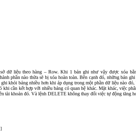
 sở dữ liệu theo hàng – Row. Khi 1 bản ghi như vậy được xóa bằ
 thành phần nào thừa sẽ bị xóa hoàn toàn. Bên cạnh đó, những bản gh
hi khỏi bảng nhiều hơn khi áp dụng trong một phần dữ liệu nào đó,
 đó khi cần kết hợp với nhiều bảng có quan hệ khác. Mặt khác, việc 
ên tài khoản đó. Và lệnh DELETE không thay đổi việc tự động tăng ho
]
