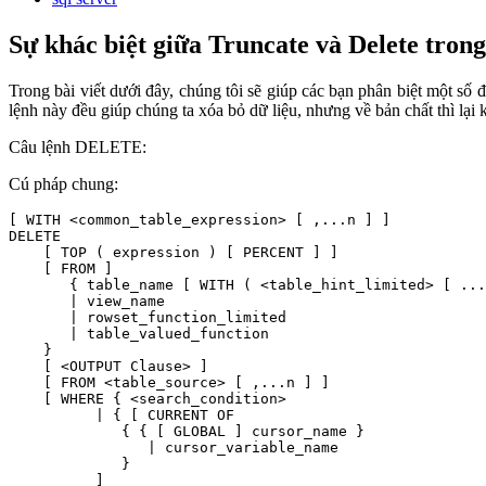
Sự khác biệt giữa Truncate và Delete tron
Trong bài viết dưới đây, chúng tôi sẽ giúp các bạn phân biệt mộ
lệnh này đều giúp chúng ta xóa bỏ dữ liệu, nhưng về bản chất thì lại
Câu lệnh DELETE:
Cú pháp chung:
[ WITH <common_table_expression> [ ,...n ] ]

DELETE 

    [ TOP ( expression ) [ PERCENT ] ] 

    [ FROM ] 

       { table_name [ WITH ( <table_hint_limited> [ ...
       | view_name 

       | rowset_function_limited 

       | table_valued_function

    }

    [ <OUTPUT Clause> ]

    [ FROM <table_source> [ ,...n ] ] 

    [ WHERE { <search_condition> 

          | { [ CURRENT OF 

             { { [ GLOBAL ] cursor_name } 

                | cursor_variable_name 

             } 

          ]
