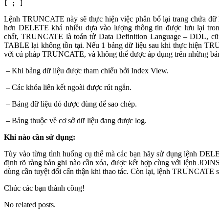
[ ; ]
Lệnh TRUNCATE này sẽ thực hiện việc phân bổ lại trang chứa dữ li
hơn DELETE khá nhiều dựa vào lượng thông tin được lưu lại trong
chất, TRUNCATE là toán tử Data Definition Language – DDL, c
TABLE lại không tồn tại. Nếu 1 bảng dữ liệu sau khi thực hiện TRU
với cú pháp TRUNCATE, và không thể được áp dụng trên những bảng
– Khi bảng dữ liệu được tham chiếu bởi Index View.
– Các khóa liên kết ngoài được rút ngắn.
– Bảng dữ liệu đó được dùng để sao chép.
– Bảng thuộc về cơ sở dữ liệu đang được log.
Khi nào cần sử dụng:
Tùy vào từng tình huống cụ thể mà các bạn hãy sử dụng lệnh DE
định rõ ràng bản ghi nào cần xóa, được kết hợp cùng với lệnh JOIN
dùng cần tuyệt đối cẩn thận khi thao tác. Còn lại, lệnh TRUNCATE s
Chúc các bạn thành công!
No related posts.