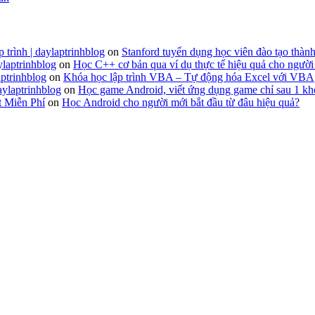
 trình | daylaptrinhblog
on
Stanford tuyển dụng học viên đào tạo thành
ylaptrinhblog
on
Học C++ cơ bản qua ví dụ thực tế hiệu quả cho người
ptrinhblog
on
Khóa học lập trình VBA – Tự động hóa Excel với VBA
aylaptrinhblog
on
Học game Android, viết ứng dụng game chỉ sau 1 kh
t Miễn Phí
on
Học Android cho người mới bắt đầu từ đâu hiệu quả?