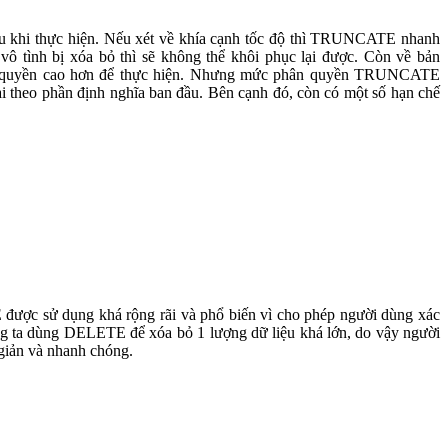
sau khi thực hiện. Nếu xét về khía cạnh tốc độ thì TRUNCATE nhanh
ô tình bị xóa bỏ thì sẽ không thể khôi phục lại được. Còn về bản
ân quyền cao hơn để thực hiện. Nhưng mức phân quyền TRUNCATE
i theo phần định nghĩa ban đầu. Bên cạnh đó, còn có một số hạn chế
ợc sử dụng khá rộng rãi và phổ biến vì cho phép người dùng xác
úng ta dùng DELETE để xóa bỏ 1 lượng dữ liệu khá lớn, do vậy người
 giản và nhanh chóng.