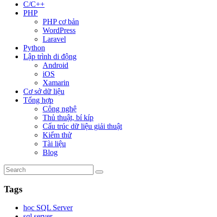
C/C++
PHP
PHP cơ bản
WordPress
Laravel
Python
Lập trình di động
Android
iOS
Xamarin
Cơ sở dữ liệu
Tổng hợp
Công nghệ
Thủ thuật, bí kíp
Cấu trúc dữ liệu giải thuật
Kiểm thử
Tài liệu
Blog
Tags
học SQL Server
sql server