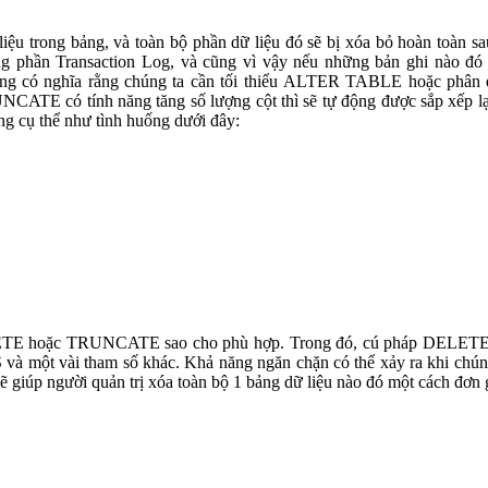
ệu trong bảng, và toàn bộ phần dữ liệu đó sẽ bị xóa bỏ hoàn toàn 
 phần Transaction Log, và cũng vì vậy nếu những bản ghi nào đó v
ũng có nghĩa rằng chúng ta cần tối thiểu ALTER TABLE hoặc ph
NCATE có tính năng tăng số lượng cột thì sẽ tự động được sắp xếp lạ
 cụ thể như tình huống dưới đây:
LETE hoặc TRUNCATE sao cho phù hợp. Trong đó, cú pháp DELETE đư
S và một vài tham số khác. Khả năng ngăn chặn có thể xảy ra khi ch
ẽ giúp người quản trị xóa toàn bộ 1 bảng dữ liệu nào đó một cách đơn