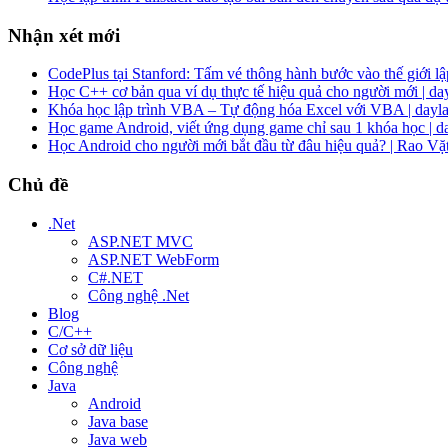
Nhận xét mới
CodePlus tại Stanford: Tấm vé thông hành bước vào thế giới lập
Học C++ cơ bản qua ví dụ thực tế hiệu quả cho người mới | da
Khóa học lập trình VBA – Tự động hóa Excel với VBA | dayla
Học game Android, viết ứng dụng game chỉ sau 1 khóa học | d
Học Android cho người mới bắt đầu từ đâu hiệu quả? | Rao Vặ
Chủ đề
.Net
ASP.NET MVC
ASP.NET WebForm
C#.NET
Công nghệ .Net
Blog
C/C++
Cơ sở dữ liệu
Công nghệ
Java
Android
Java base
Java web