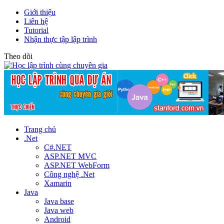
Giới thiệu
Liên hệ
Tutorial
Nhận thực tập lập trình
Theo dõi
Trang chủ
.Net
C#.NET
ASP.NET MVC
ASP.NET WebForm
Công nghệ .Net
Xamarin
Java
Java base
Java web
Android