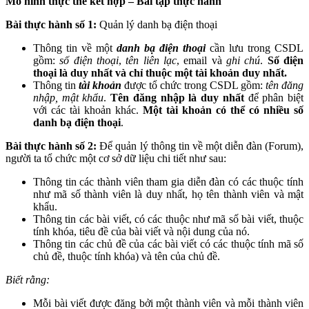
Mô hình thực thể kết hợp – Bài tập thực hành
Bài thực hành số 1:
Quản lý danh bạ điện thoại
Thông tin về một
danh bạ điện thoại
cần lưu trong CSDL
gồm:
số điện thoại
,
tên liên lạc
, email và
ghi chú
.
Số điện
thoại là duy nhất và chỉ thuộc một tài khoản duy nhất.
Thông tin
tài khoản
được tổ chức trong CSDL gồm:
tên đăng
nhập, mật khẩu
.
Tên đăng nhập là duy nhất
để phân biệt
với các tài khoản khác.
Một tài khoản có thể có nhiều số
danh bạ điện thoại
.
Bài thực hành số 2:
Để quản lý thông tin về một diễn đàn (Forum),
người ta tổ chức một cơ sở dữ liệu chi tiết như sau:
Thông tin các thành viên tham gia diễn đàn có các thuộc tính
như mã số thành viên là duy nhất, họ tên thành viên và mật
khẩu.
Thông tin các bài viết, có các thuộc như mã số bài viết, thuộc
tính khóa, tiêu đề của bài viết và nội dung của nó.
Thông tin các chủ đề của các bài viết có các thuộc tính mã số
chủ đề, thuộc tính khóa) và tên của chủ đề.
Biết rằng:
Mỗi bài viết được đăng bởi một thành viên và mỗi thành viên