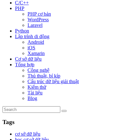
C/C++
PHP
PHP cơ bản
WordPress
Laravel
Python
Lập trình di động
Android
iOS
Xamarin
Cơ sở dữ liệu
Tổng hợp
Công nghệ
Thủ thuật, bí kíp
Cấu trúc dữ liệu giải thuật
Kiểm thử
Tài liệu
Blog
Tags
cơ sở dữ liệu
học cơ sở dữ liệu