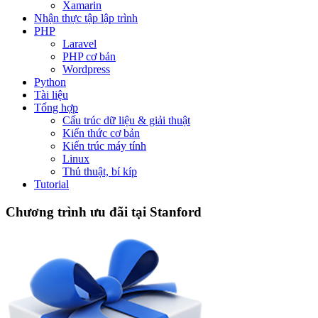
Xamarin
Nhận thực tập lập trình
PHP
Laravel
PHP cơ bản
Wordpress
Python
Tài liệu
Tổng hợp
Cấu trúc dữ liệu & giải thuật
Kiến thức cơ bản
Kiến trúc máy tính
Linux
Thủ thuật, bí kíp
Tutorial
Chương trình ưu đãi tại Stanford