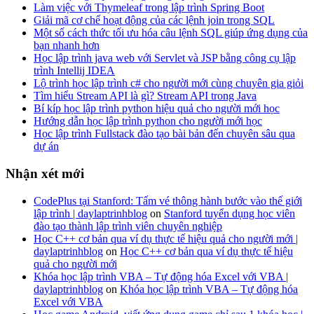
Làm việc với Thymeleaf trong lập trình Spring Boot
Giải mã cơ chế hoạt động của các lệnh join trong SQL
Một số cách thức tối ưu hóa câu lệnh SQL giúp ứng dụng của
bạn nhanh hơn
Học lập trình java web với Servlet và JSP bằng công cụ lập
trình Intellij IDEA
Lộ trình học lập trình c# cho người mới cùng chuyên gia giỏi
Tìm hiểu Stream API là gì? Stream API trong Java
Bí kíp học lập trình python hiệu quả cho người mới học
Hướng dẫn học lập trình python cho người mới học
Học lập trình Fullstack đào tạo bài bản đến chuyên sâu qua
dự án
Nhận xét mới
CodePlus tại Stanford: Tấm vé thông hành bước vào thế giới
lập trình | daylaptrinhblog
on
Stanford tuyển dụng học viên
đào tạo thành lập trình viên chuyên nghiệp
Học C++ cơ bản qua ví dụ thực tế hiệu quả cho người mới |
daylaptrinhblog
on
Học C++ cơ bản qua ví dụ thực tế hiệu
quả cho người mới
Khóa học lập trình VBA – Tự động hóa Excel với VBA |
daylaptrinhblog
on
Khóa học lập trình VBA – Tự động hóa
Excel với VBA