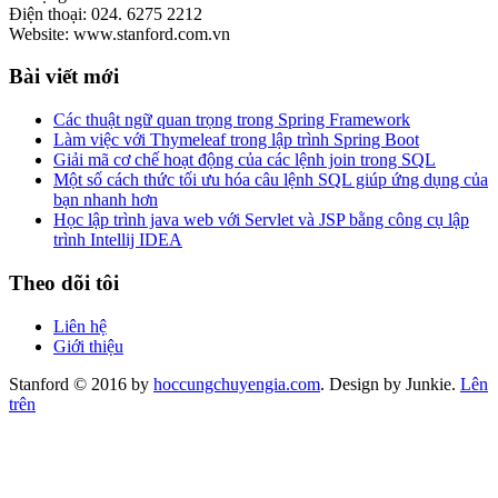
Điện thoại: 024. 6275 2212
Website: www.stanford.com.vn
Bài viết mới
Các thuật ngữ quan trọng trong Spring Framework
Làm việc với Thymeleaf trong lập trình Spring Boot
Giải mã cơ chế hoạt động của các lệnh join trong SQL
Một số cách thức tối ưu hóa câu lệnh SQL giúp ứng dụng của
bạn nhanh hơn
Học lập trình java web với Servlet và JSP bằng công cụ lập
trình Intellij IDEA
Theo dõi tôi
Liên hệ
Giới thiệu
Stanford © 2016 by
hoccungchuyengia.com
. Design by Junkie.
Lên
trên