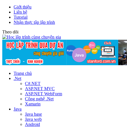
Giới thiệu
Liên hệ
Tutorial
Nhận thực tập lập trình
Theo dõi
Trang chủ
.Net
C#.NET
ASP.NET MVC
ASP.NET WebForm
Công nghệ .Net
Xamarin
Java
Java base
Java web
Android