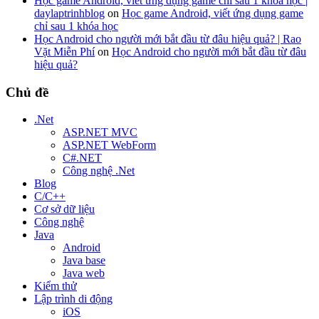
Học game Android, viết ứng dụng game chỉ sau 1 khóa học |
daylaptrinhblog
on
Học game Android, viết ứng dụng game
chỉ sau 1 khóa học
Học Android cho người mới bắt đầu từ đâu hiệu quả? | Rao
Vặt Miễn Phí
on
Học Android cho người mới bắt đầu từ đâu
hiệu quả?
Chủ đề
.Net
ASP.NET MVC
ASP.NET WebForm
C#.NET
Công nghệ .Net
Blog
C/C++
Cơ sở dữ liệu
Công nghệ
Java
Android
Java base
Java web
Kiểm thử
Lập trình di động
iOS