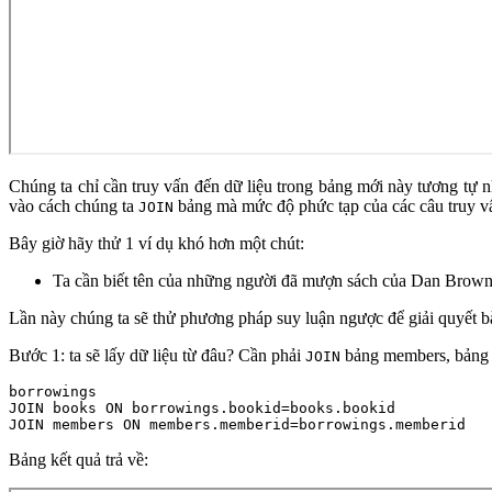
Chúng ta chỉ cần truy vấn đến dữ liệu trong bảng mới này tương tự 
vào cách chúng ta
bảng mà mức độ phức tạp của các câu truy v
JOIN
Bây giờ hãy thử 1 ví dụ khó hơn một chút:
Ta cần biết tên của những người đã mượn sách của Dan Brown
Lần này chúng ta sẽ thử phương pháp suy luận ngược để giải quyết bà
Bước 1: ta sẽ lấy dữ liệu từ đâu? Cần phải
bảng members, bảng b
JOIN
borrowings

JOIN books ON borrowings.bookid=books.bookid

JOIN members ON members.memberid=borrowings.memberid
Bảng kết quả trả về: