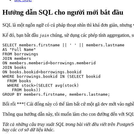
Hướng dẫn SQL cho người mới bắt đầu
SQL là một ngôn ngữ có cú pháp thoạt nhìn thì khá đơn giản, nhưng 
Kế đó, bạn bắt đầu
chúng, sử dụng các phép tính aggregation, s
join
SELECT
 members.firstname || 
' '
AS
"Full Name"
FROM
JOIN
ON
JOIN
ON
WHERE
 borrowings.bookid 
IN
 (
SELECT
 bookid

FROM
 books

WHERE
 stock>(
SELECT
avg
(stock)

FROM
GROUP
BY
 members.firstname, members.lastname;
Bối rối ***! Cái đống này có thể làm bất cứ một gã dev mới vào ngh
Thông qua hướng dẫn này, tôi muốn làm cho con đường đến với SQL 
Tất cả những câu truy xuất SQL trong bài viết đều viết trên Postg
hay các cơ sở dữ liệu khác.