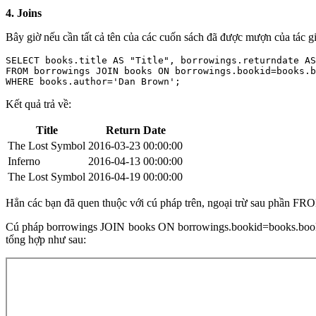
4. Joins
Bây giờ nếu cần tất cả tên của các cuốn sách đã được mượn của tác gi
SELECT
 books.title 
AS
"Title"
, borrowings.returndate 
AS
FROM
 borrowings 
JOIN
 books 
ON
WHERE
 books.author=
'Dan Brown'
;
Kết quả trả về:
Title
Return Date
The Lost Symbol
2016-03-23 00:00:00
Inferno
2016-04-13 00:00:00
The Lost Symbol
2016-04-19 00:00:00
Hẳn các bạn đã quen thuộc với cú pháp trên, ngoại trừ sau phần FRO
Cú pháp borrowings JOIN books ON borrowings.bookid=books.bookid
tổng hợp như sau: