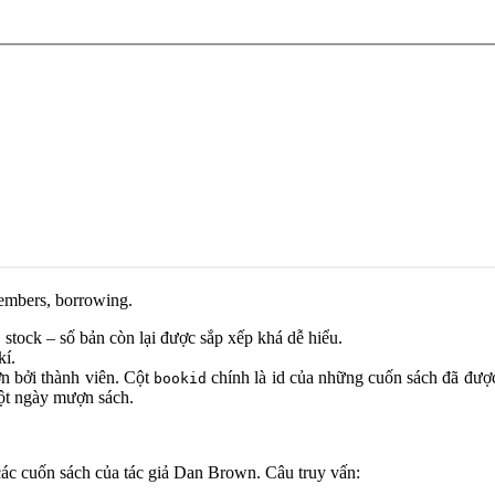
members, borrowing.
, stock – số bản còn lại được sắp xếp khá dễ hiểu.
kí.
n bởi thành viên. Cột
chính là id của những cuốn sách đã đượ
bookid
ột ngày mượn sách.
ả các cuốn sách của tác giả Dan Brown. Câu truy vấn: