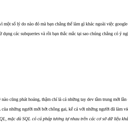
vì một số lý do nào đó mà bạn chẳng thể làm gì khác ngoài việc googl
ử dụng các subqueries và rồi bạn thắc mắc tại sao chúng chẳng có ý ngh
ề nào cũng phát hoảng, thậm chí là cả những tay dev tầm trung mới lầ
của những người mới bớt chông gai, kể cả với những người đã làm vi
reSQL, mặc dù SQL có cú pháp tương tự nhau trên các cơ sở dữ liệu kh