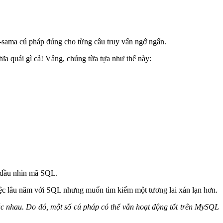
e-sama cú pháp đúng cho từng câu truy vấn ngớ ngẩn.
ĩa quái gì cả! Vâng, chúng từa tựa như thế này:
n đầu nhìn mã SQL.
ệc lâu năm với SQL nhưng muốn tìm kiếm một tương lai xán lạn hơn.
ác nhau. Do đó, một số cú pháp có thể vẫn hoạt động tốt trên MySQL