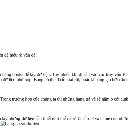
n để hiểu rõ vấn đề:
ọn bảng books để lấy dữ liệu. Tuy nhiên khi đi sâu vào các truy vấn J
dữ liệu phù hợp. Bảng có thể đã tồn tại rồi, hoặc là bảng tạo bởi câu 
 Trong trường hợp của chúng ta thì những hàng trả về sẽ nằm ở cột aut
à lấy những dữ liệu cần thiết như thế nào? Ta cần id và name của nhữ
.