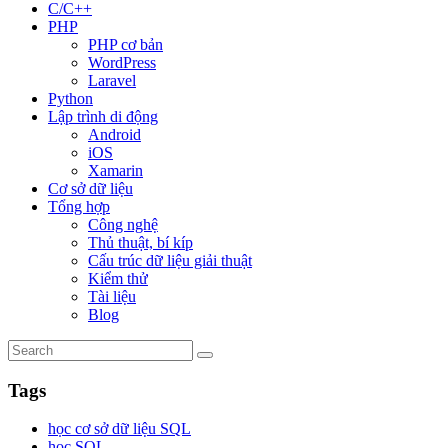
C/C++
PHP
PHP cơ bản
WordPress
Laravel
Python
Lập trình di động
Android
iOS
Xamarin
Cơ sở dữ liệu
Tổng hợp
Công nghệ
Thủ thuật, bí kíp
Cấu trúc dữ liệu giải thuật
Kiểm thử
Tài liệu
Blog
Tags
học cơ sở dữ liệu SQL
học SQL