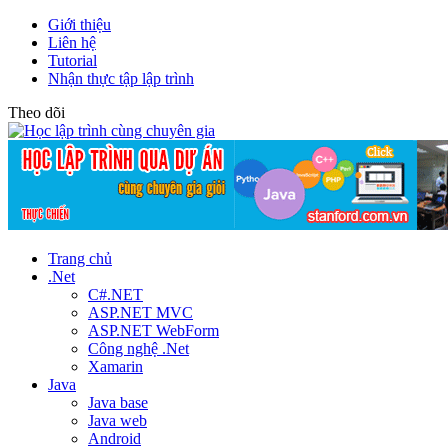
Giới thiệu
Liên hệ
Tutorial
Nhận thực tập lập trình
Theo dõi
Trang chủ
.Net
C#.NET
ASP.NET MVC
ASP.NET WebForm
Công nghệ .Net
Xamarin
Java
Java base
Java web
Android