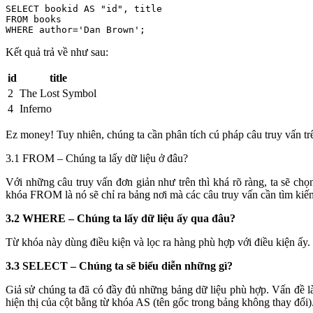
SELECT
 bookid 
AS
"id"
FROM
WHERE
 author=
'Dan Brown'
;
Kết quả trả về như sau:
id
title
2
The Lost Symbol
4
Inferno
Ez money! Tuy nhiên, chúng ta cần phân tích cú pháp câu truy vấn trê
3.1 FROM – Chúng ta lấy dữ liệu ở đâu?
Với những câu truy vấn đơn giản như trên thì khá rõ ràng, ta sẽ ch
khóa FROM là nó sẽ chỉ ra bảng nơi mà các câu truy vấn cần tìm kiếm 
3.2 WHERE – Chúng ta lấy dữ liệu ấy qua đâu?
Từ khóa này dùng điều kiện và lọc ra hàng phù hợp với điều kiện ấy.
3.3 SELECT – Chúng ta sẽ biểu diễn những gì?
Giả sử chúng ta đã có đầy đủ những bảng dữ liệu phù hợp. Vấn đề l
hiện thị của cột bằng từ khóa AS (tên gốc trong bảng không thay đổi)