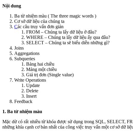
Nội dung
Ba từ nhiệm màu ( The three magic words )
Cơ sở dữ liệu của chúng ta
C
ác câu truy vấn đơn giản
FROM – Chúng ta lấy dữ liệu ở đâu?
WHERE – Chúng ta lấy dữ liệu ấy qua đâu?
SELECT – Chúng ta sẽ biểu diễn những gì?
Joins
Aggregations
Subqueries
Bảng hai chiều
Mảng một chiều
Giá trị đơn (Single value)
Write Operations
Update
Delete
Insert
Feedback
1. Ba từ nhiệm màu
Mặc dừ có rất nhiều từ khóa được sử dụng trong SQL, SELECT, F
những khía cạnh cơ bản nhất của công việc truy vấn một cơ sở dữ 