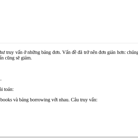
như truy vấn ở những bảng đơn. Vấn đề đã trở nên đơn giản hơn: chún
ấn cũng sẽ giảm.
.
i toán:
ooks và bảng borrowing với nhau. Câu truy vấn: