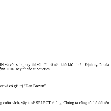
OIN và các subquery thì vấn đề trở nên khó khăn hơn. Định nghĩa của
lệnh JOIN hay từ các subqueries.
hor và có giá trị “Dan Brown”.
ng cuốn sách, vậy ta sẽ SELECT chúng. Chúng ta cũng có thể đổi tên