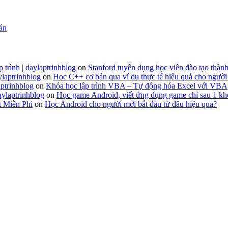
 án
 trình | daylaptrinhblog
on
Stanford tuyển dụng học viên đào tạo thành
ylaptrinhblog
on
Học C++ cơ bản qua ví dụ thực tế hiệu quả cho người
ptrinhblog
on
Khóa học lập trình VBA – Tự động hóa Excel với VBA
aylaptrinhblog
on
Học game Android, viết ứng dụng game chỉ sau 1 kh
t Miễn Phí
on
Học Android cho người mới bắt đầu từ đâu hiệu quả?