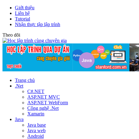
Giới thiệu
Liên hệ
Tutorial
Nhận thực tập lập trình
Theo dõi
Trang chủ
.Net
C#.NET
ASP.NET MVC
ASP.NET WebForm
Công nghệ .Net
Xamarin
Java
Java base
Java web
Android