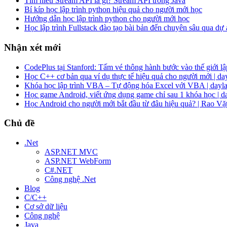
Tìm hiểu Stream API là gì? Stream API trong Java
Bí kíp học lập trình python hiệu quả cho người mới học
Hướng dẫn học lập trình python cho người mới học
Học lập trình Fullstack đào tạo bài bản đến chuyên sâu qua dự
Nhận xét mới
CodePlus tại Stanford: Tấm vé thông hành bước vào thế giới lập
Học C++ cơ bản qua ví dụ thực tế hiệu quả cho người mới | da
Khóa học lập trình VBA – Tự động hóa Excel với VBA | dayla
Học game Android, viết ứng dụng game chỉ sau 1 khóa học | d
Học Android cho người mới bắt đầu từ đâu hiệu quả? | Rao Vặ
Chủ đề
.Net
ASP.NET MVC
ASP.NET WebForm
C#.NET
Công nghệ .Net
Blog
C/C++
Cơ sở dữ liệu
Công nghệ
Java