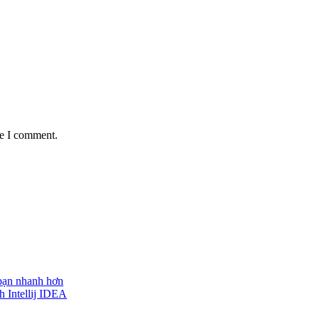
me I comment.
 bạn nhanh hơn
h Intellij IDEA