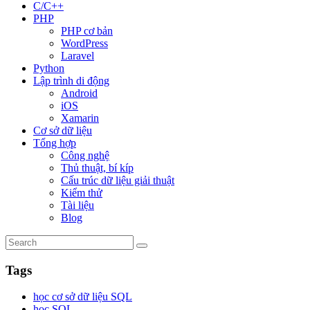
C/C++
PHP
PHP cơ bản
WordPress
Laravel
Python
Lập trình di động
Android
iOS
Xamarin
Cơ sở dữ liệu
Tổng hợp
Công nghệ
Thủ thuật, bí kíp
Cấu trúc dữ liệu giải thuật
Kiểm thử
Tài liệu
Blog
Tags
học cơ sở dữ liệu SQL
học SQL