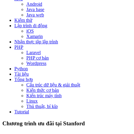
Android
Java base
Java web
Kiểm thử
Lập trình di động
iOS
Xamarin
Nhận thực tập lập trình
PHP
Laravel
PHP cơ bản
Wordpress
Python
Tài liệu
Tổng hợp
Cấu trúc dữ liệu & giải thuật
Kiến thức cơ bản
Kiến trúc máy tính
Linux
Thủ thuật, bí kíp
Tutorial
Chương trình ưu đãi tại Stanford