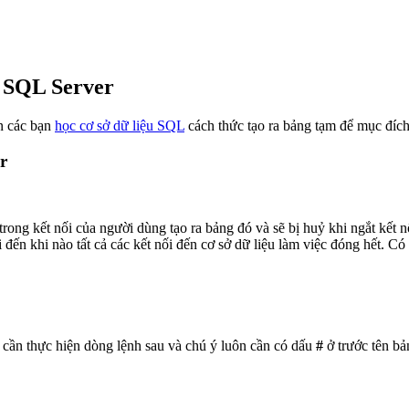
g SQL Server
ẫn các bạn
học cơ sở dữ liệu SQL
cách thức tạo ra bảng tạm để mục đích 
r
 trong kết nối của người dùng tạo ra bảng đó và sẽ bị huỷ khi ngắt kết n
i đến khi nào tất cả các kết nối đến cơ sở dữ liệu làm việc đóng hết. C
cần thực hiện dòng lệnh sau và chú ý luôn cần có dấu
#
ở trước tên bả