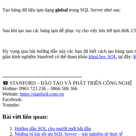
Tạo bảng dữ liệu tạm dạng
global
trong SQL Server như sau:
Sau khi tạo sau các bảng tạm để phục vụ cho việc lưu trữ tạm thời. C
Hy vọng qua bài hướng dẫn này các bạn đã biết cách tạo bảng tạm 
giàu kinh nghiệm Stanford có thể tham khảo
khoá học SQL
tại đây:
K
=============================
☎ STANFORD – ĐÀO TẠO VÀ PHÁT TRIỂN CÔNG NGHỆ
Hotline: 0963 723 236 – 0866 586 366
Website:
https://stanford.com.vn
Facebook:
Youtube:
Bài viết liên quan:
Hướng dẫn SQL cho người mới bắt đầu
Những bí kíp tối ưu SQL Server – trải nghiệm từ thực tế