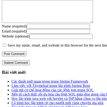
Name (required)
Email (required)
Website (optional)
Save my name, email, and website in this browser for the next ti
Submit Comment
Bài viết mới
Các thuật ngữ quan trọng trong Spring Framework
Làm việc với Thymeleaf trong lập trình Spring Boot
Giải mã cơ chế hoạt động của các lệnh join trong SQL
Một số cách thức tối ưu hóa câu lệnh SQL giúp ứng dụng của
Học lập trình java web với Servlet và JSP bằng công cụ lập trìn
Lộ trình học lập trình c# cho người mới cùng chuyên gia giỏi