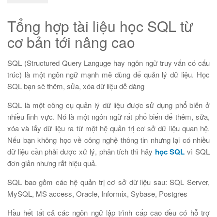
Tổng hợp tài liệu học SQL từ
cơ bản tới nâng cao
SQL (Structured Query Languge hay ngôn ngữ truy vấn có cấu
trúc) là một ngôn ngữ mạnh mẽ dùng để quản lý dữ liệu. Học
SQL bạn sẽ thêm, sửa, xóa dữ liệu dễ dàng
SQL là một công cụ quản lý dữ liệu được sử dụng phổ biến ở
nhiều lĩnh vực. Nó là một ngôn ngữ rất phổ biến để thêm, sửa,
xóa và lấy dữ liệu ra từ một hệ quản trị cơ sở dữ liệu quan hệ.
Nếu bạn không học về công nghệ thông tin nhưng lại có nhiều
dữ liệu cần phải được xử lý, phân tích thì hãy
học SQL
vì SQL
đơn giản nhưng rất hiệu quả.
SQL bao gồm các hệ quản trị cơ sở dữ liệu sau: SQL Server,
MySQL, MS access, Oracle, Informix, Sybase, Postgres
Hầu hết tất cả các ngôn ngữ lập trình cấp cao đều có hỗ trợ