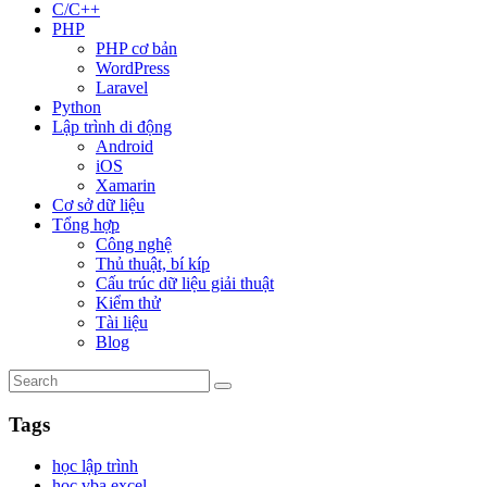
C/C++
PHP
PHP cơ bản
WordPress
Laravel
Python
Lập trình di động
Android
iOS
Xamarin
Cơ sở dữ liệu
Tổng hợp
Công nghệ
Thủ thuật, bí kíp
Cấu trúc dữ liệu giải thuật
Kiểm thử
Tài liệu
Blog
Tags
học lập trình
học vba excel