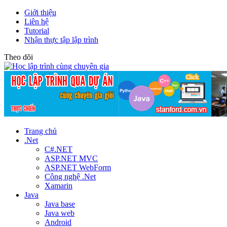
Giới thiệu
Liên hệ
Tutorial
Nhận thực tập lập trình
Theo dõi
Trang chủ
.Net
C#.NET
ASP.NET MVC
ASP.NET WebForm
Công nghệ .Net
Xamarin
Java
Java base
Java web
Android