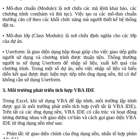
• Mô-đun chuẩn (Module): là nơi chứa các mã lệnh khai báo, các
chương trình con(hàm và thủ tục). Việc tạo ra các mô-đun chuẩn
thường căn cứ theo các khối chức năng mà người thiết kế hệ thống
đặt ra.
• Mô-đun lớp (Class Module): là nơi chứa định nghĩa cho các lớp
của dự án.
• Userform: là giao diện dạng hộp thoại giúp cho việc giao tiếp giữa
người sử dụng và chương trình được thuận tiện. Thông thường
người ta sử dụng Userform để nhập số liệu, xuất kết quả của
chương trình. Trong một số dự án, nếu việc nhập số liệu và biểu
diễn kết quả được thực hiện trực tiếp trên ứng dụng nền, thì có thể
không cần sử dụng Userform.
3. Môi trường phát triển tích hợp VBA IDE
Trong Excel, khi sử dụng VBA để lập trình, môi trường lập trình
được gọi là môi trường phát triển tích hợp (viết tắt là VBA IDE).
Trên tất cả các ứng dụng nền, VBA IDE có cấu trúc và hoạt động
tương đương nhau với giao diện cơ bản và cách gọi giao diện VBA
IDE từ ứng dụng nền như sau:
– Phím tắt: từ giao diện chính của ứng dụng nền, nhấn tổ hợp phím