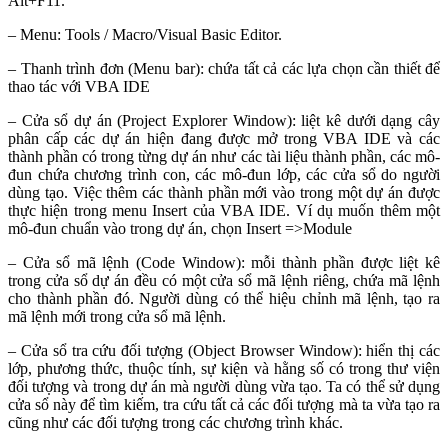
Alt+F11.
– Menu: Tools / Macro/Visual Basic Editor.
– Thanh trình đơn (Menu bar): chứa tất cả các lựa chọn cần thiết để
thao tác với VBA IDE
– Cửa sổ dự án (Project Explorer Window): liệt kê dưới dạng cây
phân cấp các dự án hiện đang được mở trong VBA IDE và các
thành phần có trong từng dự án như các tài liệu thành phần, các mô-
đun chứa chương trình con, các mô-đun lớp, các cửa sổ do người
dùng tạo. Việc thêm các thành phần mới vào trong một dự án được
thực hiện trong menu Insert của VBA IDE. Ví dụ muốn thêm một
mô-đun chuẩn vào trong dự án, chọn Insert =>Module
– Cửa sổ mã lệnh (Code Window): mỗi thành phần được liệt kê
trong cửa sổ dự án đều có một cửa sổ mã lệnh riêng, chứa mã lệnh
cho thành phần đó. Người dùng có thể hiệu chỉnh mã lệnh, tạo ra
mã lệnh mới trong cửa sổ mã lệnh.
– Cửa sổ tra cứu đối tượng (Object Browser Window): hiển thị các
lớp, phương thức, thuộc tính, sự kiện và hằng số có trong thư viện
đối tượng và trong dự án mà người dùng vừa tạo. Ta có thể sử dụng
cửa sổ này để tìm kiếm, tra cứu tất cả các đối tượng mà ta vừa tạo ra
cũng như các đối tượng trong các chương trình khác.