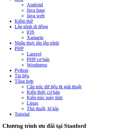
Android
Java base
Java web
Kiểm thử
Lập trình di động
iOS
Xamarin
Nhận thực tập lập trình
PHP
Laravel
PHP cơ bản
Wordpress
Python
Tài liệu
Tổng hợp
Cấu trúc dữ liệu & giải thuật
Kiến thức cơ bản
Kiến trúc máy tính
Linux
Thủ thuật, bí kíp
Tutorial
Chương trình ưu đãi tại Stanford