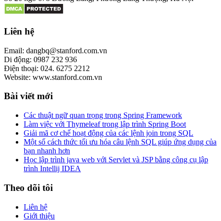
Liên hệ
Email: dangbq@stanford.com.vn
Di động: 0987 232 936
Điện thoại: 024. 6275 2212
Website: www.stanford.com.vn
Bài viết mới
Các thuật ngữ quan trọng trong Spring Framework
Làm việc với Thymeleaf trong lập trình Spring Boot
Giải mã cơ chế hoạt động của các lệnh join trong SQL
Một số cách thức tối ưu hóa câu lệnh SQL giúp ứng dụng của
bạn nhanh hơn
Học lập trình java web với Servlet và JSP bằng công cụ lập
trình Intellij IDEA
Theo dõi tôi
Liên hệ
Giới thiệu