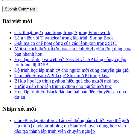
Submit Comment
Bài viết mới
Các thuật ngữ quan trọng trong Spring Framework
Làm việc với Thymeleaf trong lập trình Spring Boot
Giải mã cơ chế hoạt động của các lệnh join trong SQL
Một số cách thức tối ưu hóa câu lệnh SQL giúp ứng dụng của
bạn nhanh hơn
Học lập trình java web với Servlet và JSP bằng công cụ lập
trình Intellij IDEA
Lộ trình học lập trình c# cho người mới cùng chuyên gia giỏi
Tìm hiểu Stream API là gì? Stream API trong Java
Bí kíp học lập trình python hiệu quả cho người mới học
Hướng dẫn học lập trình python cho người mới học
Học lập trình Fullstack đào tạo bài bản đến chuyên sâu qua
dự án
Nhận xét mới
CodePlus tại Stanford: Tấm vé thông hành bước vào thế giới
lập trình | daylaptrinhblog
on
Stanford tuyển dụng học viên
đào tạo thành lập trình viên chuyên nghiệp