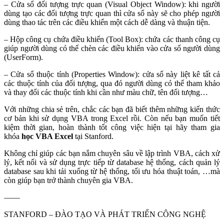
– Cửa sổ đối tượng trực quan (Visual Object Window): khi người
dùng tạo các đối tượng trực quan thì cửa sổ này sẽ cho phép người
dùng thao tác trên các điều khiển một cách dễ dàng và thuận tiện.
– Hộp công cụ chứa điều khiển (Tool Box): chứa các thanh công cụ
giúp người dùng có thể chèn các điều khiển vào cửa sổ người dùng
(UserForm).
– Cửa sổ thuộc tính (Properties Window): cửa sổ này liệt kê tất cả
các thuộc tính của đối tượng, qua đó người dùng có thể tham khảo
và thay đổi các thuộc tính khi cần như màu chữ, tên đối tượng…
Với những chia sẻ trên, chắc các bạn đã biết thêm những kiến thức
cơ bản khi sử dụng VBA trong Excel
rồi. Còn nếu bạn muốn tiết
kiệm thời gian, hoàn thành tốt công việc hiện tại hãy tham gia
khóa
học VBA Excel
tại Stanford.
Không chỉ giúp các bạn nắm chuyên sâu về lập trình VBA, cách xử
lý, kết nối và sử dụng trực tiếp từ database hệ thống, cách quản lý
database sau khi tải xuống từ hệ thống, tối ưu hóa thuật toán, …mà
còn giúp bạn trở thành chuyên gia VBA.
——
STANFORD – ĐÀO TẠO VÀ PHÁT TRIỂN CÔNG NGHỆ