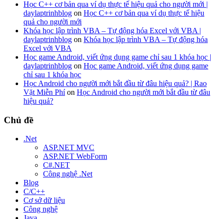
Học C++ cơ bản qua ví dụ thực tế hiệu quả cho người mới |
daylaptrinhblog
on
Học C++ cơ bản qua ví dụ thực tế hiệu
quả cho người mới
Khóa học lập trình VBA – Tự động hóa Excel với VBA |
daylaptrinhblog
on
Khóa học lập trình VBA – Tự động hóa
Excel với VBA
Học game Android, viết ứng dụng game chỉ sau 1 khóa học |
daylaptrinhblog
on
Học game Android, viết ứng dụng game
chỉ sau 1 khóa học
Học Android cho người mới bắt đầu từ đâu hiệu quả? | Rao
Vặt Miễn Phí
on
Học Android cho người mới bắt đầu từ đâu
hiệu quả?
Chủ đề
.Net
ASP.NET MVC
ASP.NET WebForm
C#.NET
Công nghệ .Net
Blog
C/C++
Cơ sở dữ liệu
Công nghệ
Java