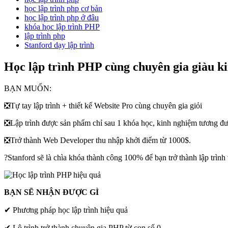
học lập trình php cơ bản
học lập trình php ở đâu
khóa học lập trình PHP
lập trình php
Stanford dạy lập trình
Học lập trình PHP cùng chuyên gia giàu k
BẠN MUỐN:
❎
Tự tay lập trình + thiết kế Website Pro cùng chuyên gia giỏi
❎
Lập trình được sản phẩm chỉ sau 1 khóa học, kinh nghiệm tương đ
❎
Trở thành Web Developer thu nhập khởi điểm từ 1000$.
?
Stanford sẽ là chìa khóa thành công 100% để bạn trở thành lập trì
BẠN SẼ NHẬN ĐƯỢC GÌ
✔ Phương pháp học lập trình hiệu quả
✔ Lộ trình trở thành chuyên gia PHP từ con số 0