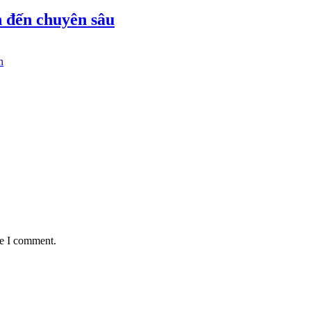
ản đến chuyên sâu
n
me I comment.