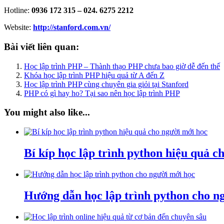
Hotline:
0936 172 315 – 024. 6275 2212
Website:
http://stanford.com.vn/
Bài viết liên quan:
Học lập trình PHP – Thành thạo PHP chưa bao giờ dễ đến thế
Khóa học lập trình PHP hiệu quả từ A đến Z
Học lập trình PHP cùng chuyên gia giỏi tại Stanford
PHP có gì hay ho? Tại sao nên học lập trình PHP
You might also like...
Bí kíp học lập trình python hiệu quả c
Hướng dẫn học lập trình python cho n