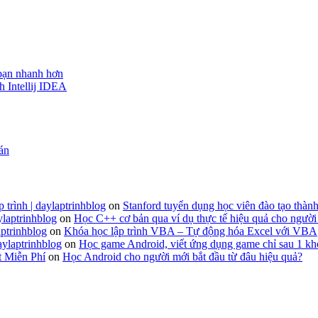
 bạn nhanh hơn
h Intellij IDEA
 án
 trình | daylaptrinhblog
on
Stanford tuyển dụng học viên đào tạo thành
ylaptrinhblog
on
Học C++ cơ bản qua ví dụ thực tế hiệu quả cho người
ptrinhblog
on
Khóa học lập trình VBA – Tự động hóa Excel với VBA
aylaptrinhblog
on
Học game Android, viết ứng dụng game chỉ sau 1 kh
t Miễn Phí
on
Học Android cho người mới bắt đầu từ đâu hiệu quả?