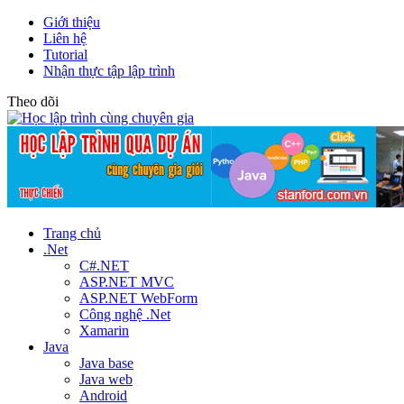
Giới thiệu
Liên hệ
Tutorial
Nhận thực tập lập trình
Theo dõi
Trang chủ
.Net
C#.NET
ASP.NET MVC
ASP.NET WebForm
Công nghệ .Net
Xamarin
Java
Java base
Java web
Android