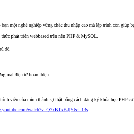
ho bạn một nghề nghiệp vững chắc thu nhập cao mà lập trình còn giúp 
n thức phát triển webbased trên nền PHP & MySQL.
hủ đề.
g mại điện tử hoàn thiện
 trình viên của mình thành sự thật bằng cách đăng ký khóa học PHP cơ 
ww.youtube.com/watch?v=Q7xBTxF-fjY&t=13s