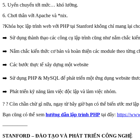
5. Uyển chuyển tới mức… khó lường.
6. Chơi thân với Apache và *nix.
?
Khóa học lập trình web với PHP tại Stanford không chỉ mang lại c
➡
Sử dụng thành thạo các công cụ lập trình cũng như nắm chắc kiế
➡
Nắm chắc kiến thức cơ bản và hoàn thiện các module theo từng c
➡
Các bước thực tế xây dựng một website
➡
Sử dụng PHP & MySQL để phát triển một ứng dụng website thươn
➡
Phát triển kỹ năng làm việc độc lập và làm việc nhóm.
? ? Còn chần chừ gì nữa, ngay từ bây giờ bạn có thể biến ước mơ lập
Bạn cũng có thể xem
hướng dẫn lập trình PHP
tại đây:
https://w
—————
STANFORD – ĐÀO TẠO VÀ PHÁT TRIỂN CÔNG NGHỆ