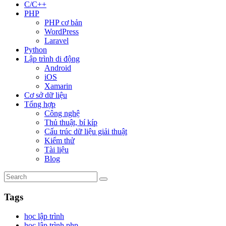
C/C++
PHP
PHP cơ bản
WordPress
Laravel
Python
Lập trình di động
Android
iOS
Xamarin
Cơ sở dữ liệu
Tổng hợp
Công nghệ
Thủ thuật, bí kíp
Cấu trúc dữ liệu giải thuật
Kiểm thử
Tài liệu
Blog
Tags
học lập trình
học lập trình php