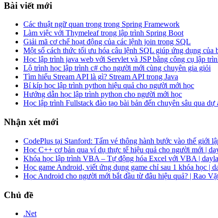
Bài viết mới
Các thuật ngữ quan trọng trong Spring Framework
Làm việc với Thymeleaf trong lập trình Spring Boot
Giải mã cơ chế hoạt động của các lệnh join trong SQL
Một số cách thức tối ưu hóa câu lệnh SQL giúp ứng dụng của
Học lập trình java web với Servlet và JSP bằng công cụ lập trìn
Lộ trình học lập trình c# cho người mới cùng chuyên gia giỏi
Tìm hiểu Stream API là gì? Stream API trong Java
Bí kíp học lập trình python hiệu quả cho người mới học
Hướng dẫn học lập trình python cho người mới học
Học lập trình Fullstack đào tạo bài bản đến chuyên sâu qua dự
Nhận xét mới
CodePlus tại Stanford: Tấm vé thông hành bước vào thế giới lập
Học C++ cơ bản qua ví dụ thực tế hiệu quả cho người mới | da
Khóa học lập trình VBA – Tự động hóa Excel với VBA | dayla
Học game Android, viết ứng dụng game chỉ sau 1 khóa học | d
Học Android cho người mới bắt đầu từ đâu hiệu quả? | Rao Vặ
Chủ đề
.Net