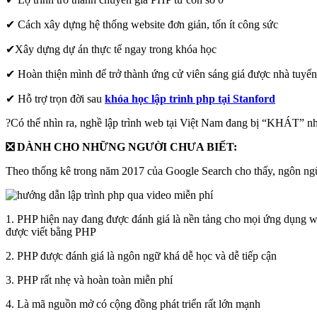
✔ Cách xây dựng hệ thống website đơn giản, tốn ít công sức
✔Xây dựng dự án thực tế ngay trong khóa học
✔ Hoàn thiện mình để trở thành ứng cử viên sáng giá được nhà tuyể
✔ Hỗ trợ trọn đời sau
khóa học lập trình php tại Stanford
?
Có thể nhìn ra, nghề lập trình web tại Việt Nam đang bị “KHÁT” n
❎ DÀNH CHO NHỮNG NGƯỜI CHƯA BIẾT:
Theo thống kê trong năm 2017 của Google Search cho thấy, ngôn ngữ l
1. PHP hiện nay đang được đánh giá là nền tảng cho mọi ứng dụng we
được viết bằng PHP
2. PHP được đánh giá là ngôn ngữ khá dễ học và dễ tiếp cận
3. PHP rất nhẹ và hoàn toàn miễn phí
4. Là mã nguồn mở có cộng đồng phát triển rất lớn mạnh