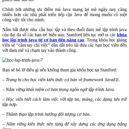
Chính bởi những ưu điểm mà Java mang lại mà ngày nay càng
nhiều hơn các nhà phát triển tiếp cận Java để mong muốn có một
công việc tốt cho mình.
Nắm bắt được nhu cầu học tập và theo đuổi đam mê lập trình java
của đại đa số các bạn trẻ hiện nay, Stanford liên tục mở ra các
khóa
học lập trình java
từ cơ bản đến nâng cao
. Trong khóa học giảng
viên sẽ “cầm tay chỉ việc” dẫn dắt trèo lái đưa các bạn học viên đến
với đam mê và chạm tay vào thành công.
Bạn sẽ bỏ lỡ điều gì nếu không tham gia khóa học tại Stanford:
– Trang bị cho học viên kiến thức cơ bản về framework JavaEE.
– Nắm vững khái niệm cơ bản trong ngôn ngữ lập trình Java.
– Học viên biết cách làm việc với tập tin, mảng, các dạng lưu trữ
tập hợp.
– Thành thạo lập trình hướng đối tượng cơ bản.
– Nắm vững kiến thức nền tảng để xây dựng các ứng dụng bằng