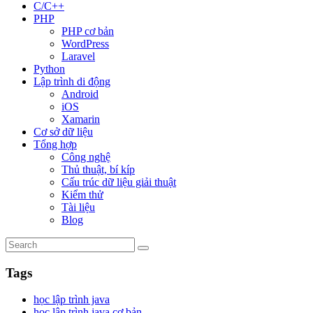
C/C++
PHP
PHP cơ bản
WordPress
Laravel
Python
Lập trình di động
Android
iOS
Xamarin
Cơ sở dữ liệu
Tổng hợp
Công nghệ
Thủ thuật, bí kíp
Cấu trúc dữ liệu giải thuật
Kiểm thử
Tài liệu
Blog
Tags
học lập trình java
học lập trình java cơ bản