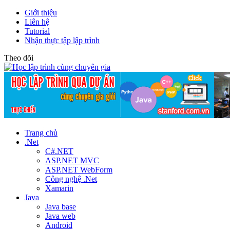
Giới thiệu
Liên hệ
Tutorial
Nhận thực tập lập trình
Theo dõi
Trang chủ
.Net
C#.NET
ASP.NET MVC
ASP.NET WebForm
Công nghệ .Net
Xamarin
Java
Java base
Java web
Android