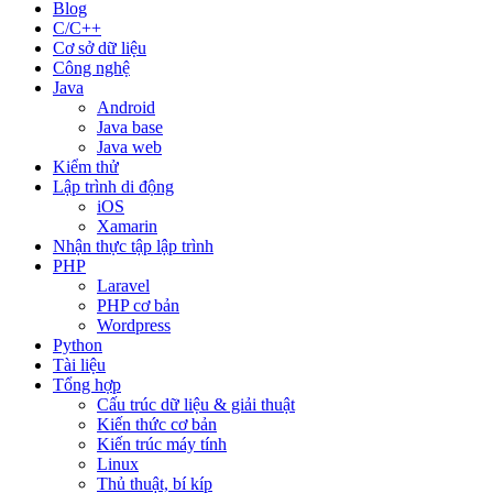
Blog
C/C++
Cơ sở dữ liệu
Công nghệ
Java
Android
Java base
Java web
Kiểm thử
Lập trình di động
iOS
Xamarin
Nhận thực tập lập trình
PHP
Laravel
PHP cơ bản
Wordpress
Python
Tài liệu
Tổng hợp
Cấu trúc dữ liệu & giải thuật
Kiến thức cơ bản
Kiến trúc máy tính
Linux
Thủ thuật, bí kíp