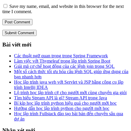
Save my name, email, and website in this browser for the next
time I comment.
Submit Comment
Bài viết mới
Các thuật ngữ quan trọng trong Spring Framework
Làm việc với Thymeleaf trong lập trình Spring Boot
Giải mã cơ chế hoạt động của các lệnh join trong SQL
Một số cách thức tối ưu hóa câu lệnh SQL giúp ứng dụng của
bạn nhanh hơn
Học lập trình java web với Servlet và JSP bằng công cụ lập
trình Intellij IDEA
Lộ trình học lập trình c# cho người mới cùng chuyên gia giỏi
Tìm hiểu Stream API là gì? Stream API trong Java
Bí kíp học lập trình python hiệu quả cho người mới học
Hướng dẫn học lập trình python cho người mới học
Học lập trình Fullstack đào tạo bài bản đến chuyên sâu qua
dự án
Nhận xét mới