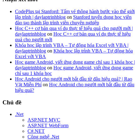
CodePlus tại Stanford: Tấm vé thông hành bước vào thế giới
lập trình | daylaptrinhblog
on
Stanford tuyển dụng học viên
đào tạo thành lập trình viên chuyên nghiệp
Học C++ cơ bản qua ví dụ thực tế hiệu quả cho người mới |
daylaptrinhblog
on
Học C++ cơ bản qua ví dụ thực tế hiệu
quả cho người mới
Khóa học lập trình VBA – Tự động hóa Excel với VBA |
daylaptrinhblog
on
Khóa học lập trình VBA – Tự động hóa
Excel với VBA
Học game Android, viết ứng dụng game chỉ sau 1 khóa học |
daylaptrinhblog
on
Học game Android, viết ứng dụng game
chỉ sau 1 khóa học
Học Android cho người mới bắt đầu từ đâu hiệu quả? | Rao
Vặt Miễn Phí
on
Học Android cho người mới bắt đầu từ đâu
hiệu quả?
Chủ đề
.Net
ASP.NET MVC
ASP.NET WebForm
C#.NET
Công nghệ .Net