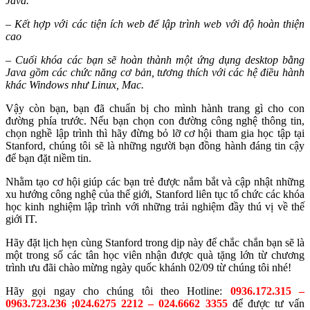
Java.
– Kết hợp với các tiện ích web để lập trình web với độ hoàn thiện
cao
–
Cuối khóa các bạn sẽ hoàn thành một ứng dụng desktop bằng
Java gồm các chức năng cơ bản, tương thích với các hệ điều hành
khác Windows như Linux, Mac.
Vậy còn bạn, bạn đã chuẩn bị cho mình hành trang gì cho con
đường phía trước. Nếu bạn chọn con đường công nghệ thông tin,
chọn nghề lập trình thì hãy đừng bỏ lỡ cơ hội tham gia học tập tại
Stanford, chúng tôi sẽ là những người bạn đồng hành đáng tin cậy
để bạn đặt niềm tin.
Nhằm tạo cơ hội giúp các bạn trẻ được nắm bắt và cập nhật những
xu hướng công nghệ của thế giới, Stanford liên tục tổ chức các khóa
học kinh nghiệm lập trình với những trải nghiệm đầy thú vị về thế
giới IT.
Hãy đặt lịch hẹn cùng Stanford trong dịp này để chắc chắn bạn sẽ là
một trong số các tân học viên nhận được quà tặng lớn từ chương
trình ưu đãi chào mừng ngày quốc khánh 02/09 từ chúng tôi nhé!
Hãy gọi ngay cho chúng tôi theo Hotline:
0936.172.315 –
0963.723.236 ;024.6275 2212 – 024.6662 3355
để được tư vấn