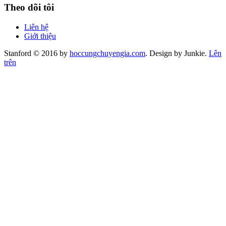
Theo dõi tôi
Liên hệ
Giới thiệu
Stanford © 2016 by
hoccungchuyengia.com
. Design by Junkie.
Lên
trên