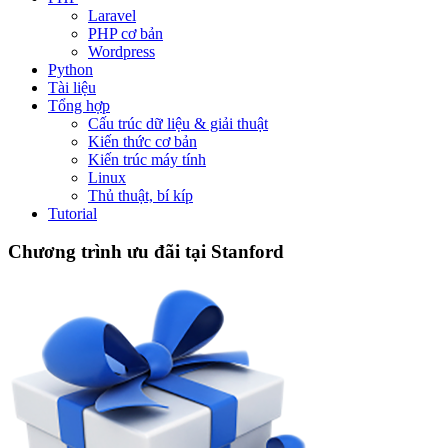
Laravel
PHP cơ bản
Wordpress
Python
Tài liệu
Tổng hợp
Cấu trúc dữ liệu & giải thuật
Kiến thức cơ bản
Kiến trúc máy tính
Linux
Thủ thuật, bí kíp
Tutorial
Chương trình ưu đãi tại Stanford