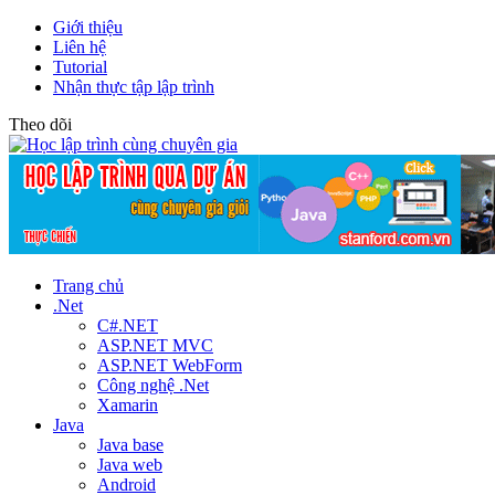
Giới thiệu
Liên hệ
Tutorial
Nhận thực tập lập trình
Theo dõi
Trang chủ
.Net
C#.NET
ASP.NET MVC
ASP.NET WebForm
Công nghệ .Net
Xamarin
Java
Java base
Java web
Android