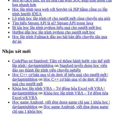
Một số cách thức tối ưu hóa câu lệnh SQL giúp ứng dụng của
bạn nhanh hơn
Học lập trình java web với Servlet và JSP bằng công cụ lập
trình Intellij IDEA
Lộ trình học lập trình c# cho người mới cùng chuyên gia giỏi
Tìm hiểu Stream API là gì? Stream API trong Java
Bí kíp học lập trình python hiệu quả cho người mới học
Hướng dẫn học lập trình python cho người mới học
Học lập trình Fullstack đào tạo bài bản đến chuyên sâu qua
dự án
Nhận xét mới
CodePlus tại Stanford: Tấm vé thông hành bước vào thế giới
lập trình | daylaptrinhblog
on
Stanford tuyển dụng học viên
đào tạo thành lập trình viên chuyên nghiệp
Học C++ cơ bản qua ví dụ thực tế hiệu quả cho người mới |
daylaptrinhblog
on
Học C++ cơ bản qua ví dụ thực tế hiệu
quả cho người mới
Khóa học lập trình VBA – Tự động hóa Excel với VBA |
daylaptrinhblog
on
Khóa học lập trình VBA – Tự động hóa
Excel với VBA
Học game Android, viết ứng dụng game chỉ sau 1 khóa học |
daylaptrinhblog
on
Học game Android, viết ứng dụng game
chỉ sau 1 khóa học