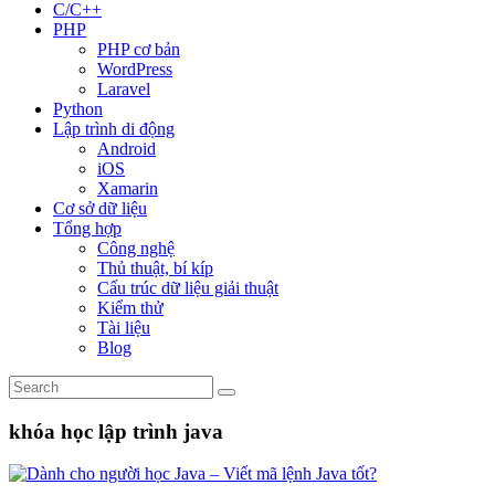
C/C++
PHP
PHP cơ bản
WordPress
Laravel
Python
Lập trình di động
Android
iOS
Xamarin
Cơ sở dữ liệu
Tổng hợp
Công nghệ
Thủ thuật, bí kíp
Cấu trúc dữ liệu giải thuật
Kiểm thử
Tài liệu
Blog
khóa học lập trình java