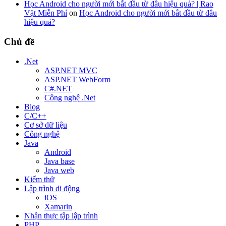
Học Android cho người mới bắt đầu từ đâu hiệu quả? | Rao
Vặt Miễn Phí
on
Học Android cho người mới bắt đầu từ đâu
hiệu quả?
Chủ đề
.Net
ASP.NET MVC
ASP.NET WebForm
C#.NET
Công nghệ .Net
Blog
C/C++
Cơ sở dữ liệu
Công nghệ
Java
Android
Java base
Java web
Kiểm thử
Lập trình di động
iOS
Xamarin
Nhận thực tập lập trình
PHP