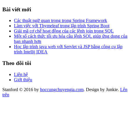
Bài viết mới
Các thuật ngữ quan trọng trong Spring Framework
Làm việc với Thymeleaf trong lập trình Spring Boot
Giải mã cơ chế hoạt động của các lệnh join trong SQL
Một số cách thức tối ưu hóa câu lệnh SQL giúp ứng dụng của
bạn nhanh hơn
Học lập trình java web với Servlet và JSP bằng công cụ lập
trình Intellij IDEA
Theo dõi tôi
Liên hệ
Giới thiệu
Stanford © 2016 by
hoccungchuyengia.com
. Design by Junkie.
Lên
trên