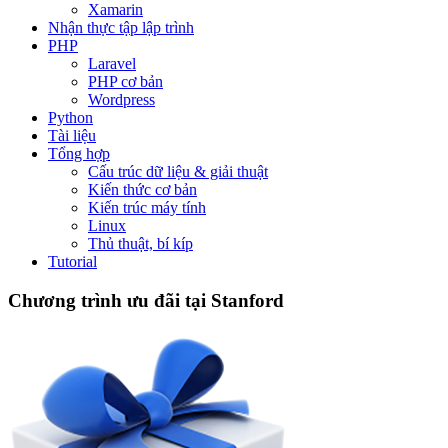
Xamarin
Nhận thực tập lập trình
PHP
Laravel
PHP cơ bản
Wordpress
Python
Tài liệu
Tổng hợp
Cấu trúc dữ liệu & giải thuật
Kiến thức cơ bản
Kiến trúc máy tính
Linux
Thủ thuật, bí kíp
Tutorial
Chương trình ưu đãi tại Stanford