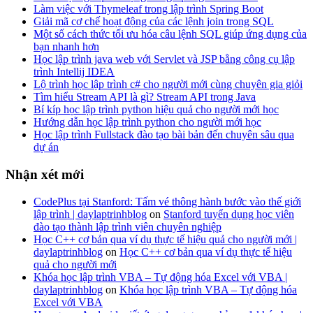
Làm việc với Thymeleaf trong lập trình Spring Boot
Giải mã cơ chế hoạt động của các lệnh join trong SQL
Một số cách thức tối ưu hóa câu lệnh SQL giúp ứng dụng của
bạn nhanh hơn
Học lập trình java web với Servlet và JSP bằng công cụ lập
trình Intellij IDEA
Lộ trình học lập trình c# cho người mới cùng chuyên gia giỏi
Tìm hiểu Stream API là gì? Stream API trong Java
Bí kíp học lập trình python hiệu quả cho người mới học
Hướng dẫn học lập trình python cho người mới học
Học lập trình Fullstack đào tạo bài bản đến chuyên sâu qua
dự án
Nhận xét mới
CodePlus tại Stanford: Tấm vé thông hành bước vào thế giới
lập trình | daylaptrinhblog
on
Stanford tuyển dụng học viên
đào tạo thành lập trình viên chuyên nghiệp
Học C++ cơ bản qua ví dụ thực tế hiệu quả cho người mới |
daylaptrinhblog
on
Học C++ cơ bản qua ví dụ thực tế hiệu
quả cho người mới
Khóa học lập trình VBA – Tự động hóa Excel với VBA |
daylaptrinhblog
on
Khóa học lập trình VBA – Tự động hóa
Excel với VBA