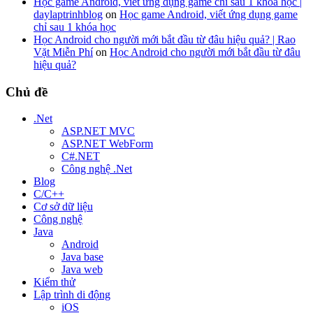
Học game Android, viết ứng dụng game chỉ sau 1 khóa học |
daylaptrinhblog
on
Học game Android, viết ứng dụng game
chỉ sau 1 khóa học
Học Android cho người mới bắt đầu từ đâu hiệu quả? | Rao
Vặt Miễn Phí
on
Học Android cho người mới bắt đầu từ đâu
hiệu quả?
Chủ đề
.Net
ASP.NET MVC
ASP.NET WebForm
C#.NET
Công nghệ .Net
Blog
C/C++
Cơ sở dữ liệu
Công nghệ
Java
Android
Java base
Java web
Kiểm thử
Lập trình di động
iOS