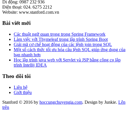
Di động: 0987 232 936
Điện thoại: 024. 6275 2212
Website: www.stanford.com.vn
Bài viết mới
Các thuật ngữ quan trọng trong Spring Framework
Làm việc với Thymeleaf trong lập trình Spring Boot
Giải mã cơ chế hoạt động của các lệnh join trong SQL
Một số cách thức tối ưu hóa câu lệnh SQL giúp ứng dụng của
bạn nhanh hơn
Học lập trình java web với Servlet và JSP bằng công cụ lập
trình Intellij IDEA
Theo dõi tôi
Liên hệ
Giới thiệu
Stanford © 2016 by
hoccungchuyengia.com
. Design by Junkie.
Lên
trên