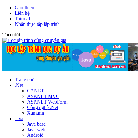
Giới thiệu
Liên hệ
Tutorial
Nhận thực tập lập trình
Theo dõi
Trang chủ
.Net
C#.NET
ASP.NET MVC
ASP.NET WebForm
Công nghệ .Net
Xamarin
Java
Java base
Java web
Android