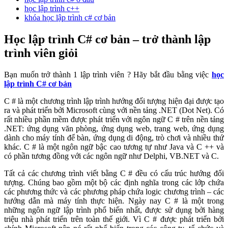
học lập trình c++
khóa học lập trình c# cơ bản
Học lập trình C# cơ bản – trở thành lập
trình viên giỏi
Bạn muốn trở thành 1 lập trình viên ? Hãy bắt đầu bằng việc
học
lập trình C# cơ bản
C # là một chương trình lập trình hướng đối tượng hiện đại được tạo
ra và phát triển bởi Microsoft cùng với nền tảng .NET (Dot Net). Có
rất nhiều phần mềm được phát triển với ngôn ngữ C # trên nền tảng
.NET: ứng dụng văn phòng, ứng dụng web, trang web, ứng dụng
dành cho máy tính để bàn, ứng dụng di động, trò chơi và nhiều thứ
khác. C # là một ngôn ngữ bậc cao tương tự như Java và C ++ và
có phần tương đồng với các ngôn ngữ như Delphi, VB.NET và C.
Tất cả các chương trình viết bằng C # đều có cấu trúc hướng đối
tượng. Chúng bao gồm một bộ các định nghĩa trong các lớp chứa
các phương thức và các phương pháp chứa logic chương trình – các
hướng dẫn mà máy tính thực hiện. Ngày nay C # là một trong
những ngôn ngữ lập trình phổ biến nhất, được sử dụng bởi hàng
triệu nhà phát triển trên toàn thế giới. Vì C # được phát triển bởi