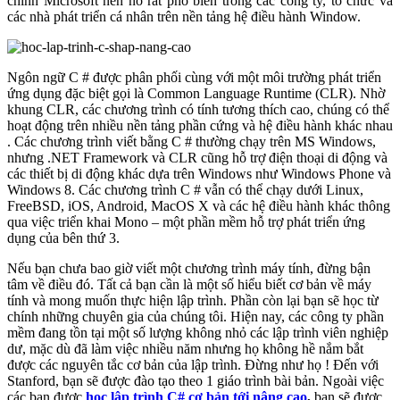
chính Microsoft nên nó rất phổ biến trong các công ty, tổ chức và
các nhà phát triển cá nhân trên nền tảng hệ điều hành Window.
Ngôn ngữ C # được phân phối cùng với một môi trường phát triển
ứng dụng đặc biệt gọi là Common Language Runtime (CLR). Nhờ
khung CLR, các chương trình có tính tương thích cao, chúng có thể
hoạt động trên nhiều nền tảng phần cứng và hệ điều hành khác nhau
. Các chương trình viết bằng C # thường chạy trên MS Windows,
nhưng .NET Framework và CLR cũng hỗ trợ điện thoại di động và
các thiết bị di động khác dựa trên Windows như Windows Phone và
Windows 8. Các chương trình C # vẫn có thể chạy dưới Linux,
FreeBSD, iOS, Android, MacOS X và các hệ điều hành khác thông
qua việc triển khai Mono – một phần mềm hỗ trợ phát triển ứng
dụng của bên thứ 3.
Nếu bạn chưa bao giờ viết một chương trình máy tính, đừng bận
tâm về điều đó. Tất cả bạn cần là một số hiểu biết cơ bản về máy
tính và mong muốn thực hiện lập trình. Phần còn lại bạn sẽ học từ
chính những chuyên gia của chúng tôi. Hiện nay, các công ty phần
mềm đang tồn tại một số lượng không nhỏ các lập trình viên nghiệp
dư, mặc dù đã làm việc nhiều năm nhưng họ không hề nắm bắt
được các nguyên tắc cơ bản của lập trình. Đừng như họ ! Đến với
Stanford, bạn sẽ được đào tạo theo 1 giáo trình bài bản.
Ngoài việc
các bạn được
học lập trình C# cơ bản tới nâng cao
,
bạn sẽ được