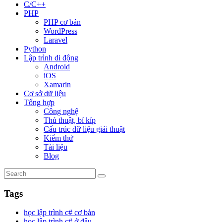
C/C++
PHP
PHP cơ bản
WordPress
Laravel
Python
Lập trình di động
Android
iOS
Xamarin
Cơ sở dữ liệu
Tổng hợp
Công nghệ
Thủ thuật, bí kíp
Cấu trúc dữ liệu giải thuật
Kiểm thử
Tài liệu
Blog
Tags
học lập trình c# cơ bản
học lập trình c# ở đâu