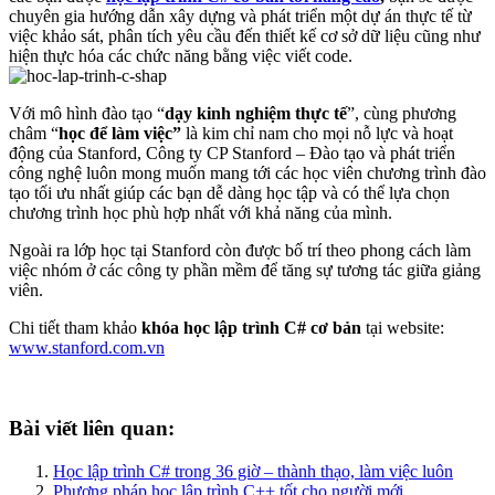
chuyên gia hướng dẫn xây dựng và phát triển một dự án thực tế từ
việc khảo sát, phân tích yêu cầu đến thiết kế cơ sở dữ liệu cũng như
hiện thực hóa các chức năng bằng việc viết code.
Với mô hình đào tạo “
dạy kinh nghiệm thực tế
”, cùng phương
châm “
học để làm việc”
là kim chỉ nam cho mọi nỗ lực và hoạt
động của Stanford, Công ty CP Stanford – Đào tạo và phát triển
công nghệ luôn mong muốn mang tới các học viên chương trình đào
tạo tối ưu nhất giúp các bạn dễ dàng học tập và có thể lựa chọn
chương trình học phù hợp nhất với khả năng của mình.
Ngoài ra lớp học tại Stanford còn được bố trí theo phong cách làm
việc nhóm ở các công ty phần mềm để tăng sự tương tác giữa giảng
viên.
Chi tiết tham khảo
khóa học lập trình C# cơ bản
tại website:
www.stanford.com.vn
Bài viết liên quan:
Học lập trình C# trong 36 giờ – thành thạo, làm việc luôn
Phương pháp học lập trình C++ tốt cho người mới