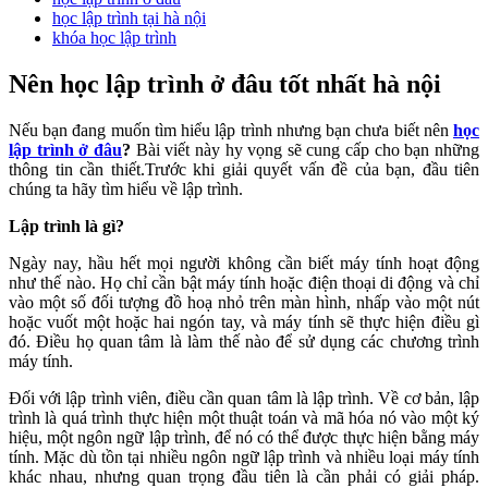
học lập trình tại hà nội
khóa học lập trình
Nên học lập trình ở đâu tốt nhất hà nội
Nếu bạn đang muốn tìm hiểu lập trình nhưng bạn chưa biết nên
học
lập trình ở đâu
?
Bài viết này hy vọng sẽ cung cấp cho bạn những
thông tin cần thiết.Trước khi giải quyết vấn đề của bạn, đầu tiên
chúng ta hãy tìm hiểu về lập trình.
Lập trình là gì?
Ngày nay, hầu hết mọi người không cần biết máy tính hoạt động
như thế nào. Họ chỉ cần bật máy tính hoặc điện thoại di động và chỉ
vào một số đối tượng đồ hoạ nhỏ trên màn hình, nhấp vào một nút
hoặc vuốt một hoặc hai ngón tay, và máy tính sẽ thực hiện điều gì
đó. Điều họ quan tâm là làm thế nào để sử dụng các chương trình
máy tính.
Đối với lập trình viên,
điều cần quan tâm là lập trình. Về cơ bản, lập
trình là quá trình thực hiện một thuật toán và mã hóa nó vào một ký
hiệu, một ngôn ngữ lập trình, để nó có thể được thực hiện bằng máy
tính. Mặc dù tồn tại nhiều ngôn ngữ lập trình và nhiều loại máy tính
khác nhau, nhưng quan trọng đầu tiên là cần phải có giải pháp.