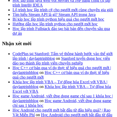
Học lập trình java web với Servlet và JSP bằng công cụ lập
trình Intellij IDEA
Lộ trình học lập trình c# cho người mới cùng chuyên gia giỏi
Tìm hiểu Stream API là gì? Stream API trong Java
Bí kíp học lập trình python hiệu quả cho người mới học
Hướng dẫn học lập trình python cho người mới học
Học lập trình Fullstack đào tạo bài bản đến chuyên sâu qua
dự án
Nhận xét mới
CodePlus tại Stanford: Tấm vé thông hành bước vào thế giới
lập trình | daylaptrinhblog
on
Stanford tuyển dụng học viên
đào tạo thành lập trình viên chuyên nghiệp
Học C++ cơ bản qua ví dụ thực tế hiệu quả cho người mới |
daylaptrinhblog
on
Học C++ cơ bản qua ví dụ thực tế hiệu
quả cho người mới
Khóa học lập trình VBA – Tự động hóa Excel với VBA |
daylaptrinhblog
on
Khóa học lập trình VBA – Tự động hóa
Excel với VBA
Học game Android, viết ứng dụng game chỉ sau 1 khóa học |
daylaptrinhblog
on
Học game Android, viết ứng dụng game
chỉ sau 1 khóa học
Học Android cho người mới bắt đầu từ đâu hiệu quả? | Rao
Vặt Miễn Phí
on
Học Android cho người mới bắt đầu từ đâu