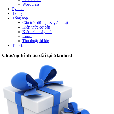
Wordpress
Python
Tài liệu
Tổng hợp
Cấu trúc dữ liệu & giải thuật
Kiến thức cơ bản
Kiến trúc máy tính
Linux
Thủ thuật, bí kíp
Tutorial
Chương trình ưu đãi tại Stanford