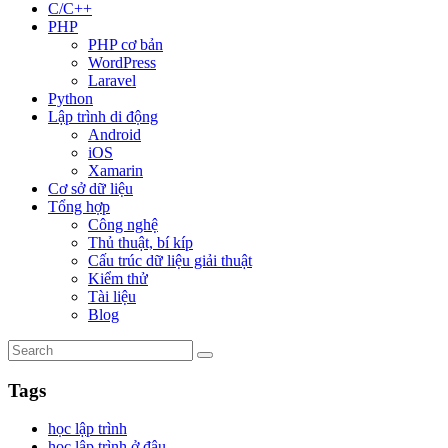
C/C++
PHP
PHP cơ bản
WordPress
Laravel
Python
Lập trình di động
Android
iOS
Xamarin
Cơ sở dữ liệu
Tổng hợp
Công nghệ
Thủ thuật, bí kíp
Cấu trúc dữ liệu giải thuật
Kiểm thử
Tài liệu
Blog
Tags
học lập trình
học lập trình ở đâu