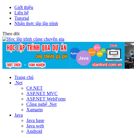
Giới thiệu
Liên hệ
Tutorial
Nhận thực tập lập trình
Theo dõi
Trang chủ
.Net
C#.NET
ASP.NET MVC
ASP.NET WebForm
Công nghệ .Net
Xamarin
Java
Java base
Java web
Android