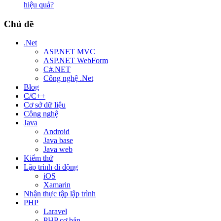
hiệu quả?
Chủ đề
.Net
ASP.NET MVC
ASP.NET WebForm
C#.NET
Công nghệ .Net
Blog
C/C++
Cơ sở dữ liệu
Công nghệ
Java
Android
Java base
Java web
Kiểm thử
Lập trình di động
iOS
Xamarin
Nhận thực tập lập trình
PHP
Laravel
PHP cơ bản