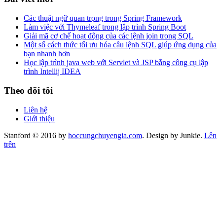
Các thuật ngữ quan trọng trong Spring Framework
Làm việc với Thymeleaf trong lập trình Spring Boot
Giải mã cơ chế hoạt động của các lệnh join trong SQL
Một số cách thức tối ưu hóa câu lệnh SQL giúp ứng dụng của
bạn nhanh hơn
Học lập trình java web với Servlet và JSP bằng công cụ lập
trình Intellij IDEA
Theo dõi tôi
Liên hệ
Giới thiệu
Stanford © 2016 by
hoccungchuyengia.com
. Design by Junkie.
Lên
trên