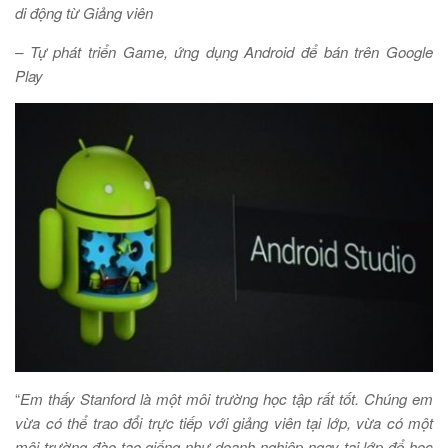
di động từ Giảng viên
– Tự phát triển Game, ứng dụng Android để bán trên Google
Play
“
Em thấy Stanford là một môi trường học tập rất tốt. Chúng em
vừa có thể trao đổi trực tiếp với giảng viên tại lớp, vừa có một
môi trường đào tạo giống như doanh nghiệp ngay tại lớp để học