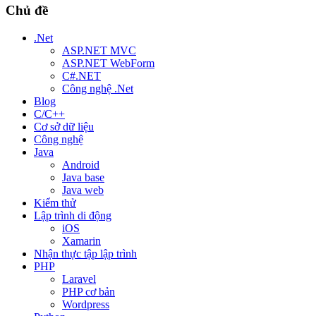
Chủ đề
.Net
ASP.NET MVC
ASP.NET WebForm
C#.NET
Công nghệ .Net
Blog
C/C++
Cơ sở dữ liệu
Công nghệ
Java
Android
Java base
Java web
Kiểm thử
Lập trình di động
iOS
Xamarin
Nhận thực tập lập trình
PHP
Laravel
PHP cơ bản
Wordpress