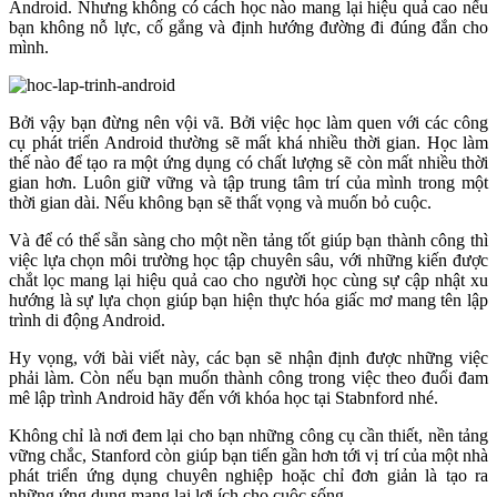
Android. Nhưng không có cách học nào mang lại hiệu quả cao nếu
bạn không nỗ lực, cố gắng và định hướng đường đi đúng đắn cho
mình.
Bởi vậy bạn đừng nên vội vã. Bởi việc học làm quen với các công
cụ phát triển Android thường sẽ mất khá nhiều thời gian. Học làm
thế nào để tạo ra một ứng dụng có chất lượng sẽ còn mất nhiều thời
gian hơn. Luôn giữ vững và tập trung tâm trí của mình trong một
thời gian dài. Nếu không bạn sẽ thất vọng và muốn bỏ cuộc.
Và để có thể sẵn sàng cho một nền tảng tốt giúp bạn thành công thì
việc lựa chọn môi trường học tập chuyên sâu, với những kiến được
chắt lọc mang lại hiệu quả cao cho người học cùng sự cập nhật xu
hướng là sự lựa chọn giúp bạn hiện thực hóa giấc mơ mang tên lập
trình di động Android.
Hy vọng, với bài viết này, các bạn sẽ nhận định được những việc
phải làm. Còn nếu bạn muốn thành công trong việc theo đuổi đam
mê lập trình Android hãy đến với khóa học tại Stabnford nhé.
Không chỉ là nơi đem lại cho bạn những công cụ cần thiết, nền tảng
vững chắc, Stanford còn giúp bạn tiến gần hơn tới vị trí của một nhà
phát triển ứng dụng chuyên nghiệp hoặc chỉ đơn giản là tạo ra
những ứng dụng mang lại lợi ích cho cuộc sống.