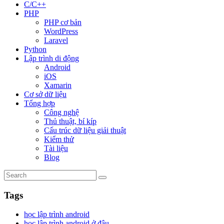
C/C++
PHP
PHP cơ bản
WordPress
Laravel
Python
Lập trình di động
Android
iOS
Xamarin
Cơ sở dữ liệu
Tổng hợp
Công nghệ
Thủ thuật, bí kíp
Cấu trúc dữ liệu giải thuật
Kiểm thử
Tài liệu
Blog
Tags
học lập trình android
học lập trình android ở đâu