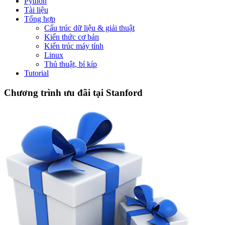
Python
Tài liệu
Tổng hợp
Cấu trúc dữ liệu & giải thuật
Kiến thức cơ bản
Kiến trúc máy tính
Linux
Thủ thuật, bí kíp
Tutorial
Chương trình ưu đãi tại Stanford