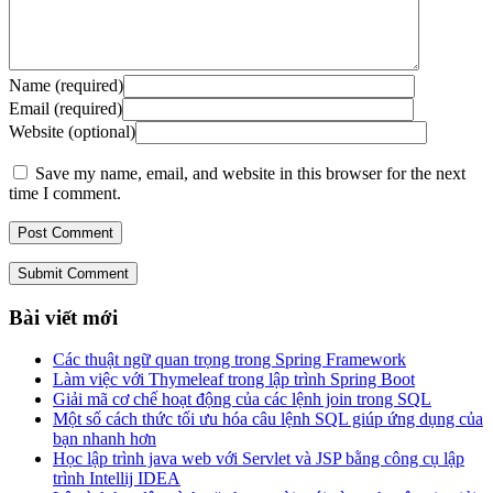
Name (required)
Email (required)
Website (optional)
Save my name, email, and website in this browser for the next
time I comment.
Submit Comment
Bài viết mới
Các thuật ngữ quan trọng trong Spring Framework
Làm việc với Thymeleaf trong lập trình Spring Boot
Giải mã cơ chế hoạt động của các lệnh join trong SQL
Một số cách thức tối ưu hóa câu lệnh SQL giúp ứng dụng của
bạn nhanh hơn
Học lập trình java web với Servlet và JSP bằng công cụ lập
trình Intellij IDEA