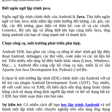
Biết ngôn ngữ lập trình java.
Ngôn ngữ lập trình chính thức của Android là
Java
. Tìm hiểu ngôn
ngữ cơ bản Java, khái niệm lập trình hướng đối tượng, các gói, các
lớp, các đối tượng, giao diện và thừa kế, con số và các chuỗi,
Generics, Bộ sưu tập và đồng thời khi bạn càng hiểu Java, ứng
dụng android của bạn sẽ càng mạnh mẽ và thanh lịch.
Chọn công cụ, môi trường phát triển phù hợp.
Android SDK bao gồm các công cụ riêng lẻ như: trình giả lập điện
thoại Android, debugger, các thư viện, code mẫu và các tài liệu hỗ
trợ. Trên nhiều nền tảng hệ điều hành khác nhau (Linux, Windows,
Mac,…), Android đều cung cấp bộ công cụ này, miễn là có sẵn
Apache Ant Java Development Kit, Python2.2 trở lên.
Eclipse là môi trường lập trình (IDE) chính thức của Android với sự
hỗ trợ của plugin Android Development Tools (ADT). Tuy nhiên,
để viết code Java và XML rồi biên dịch nên ứng dụng hoàn chỉnh
bằng cách sử dụng dòng lệnh người lập trình có thể sử dụng bất kỳ
1 IDE hay trình soạn thảo văn bản nào.
Sự kiên trì:
Có nhiều cách để bạn
học lập trình Android
và trở
thành một lập trình viên chuyên nghiệp trên nền tảng ứng dụng