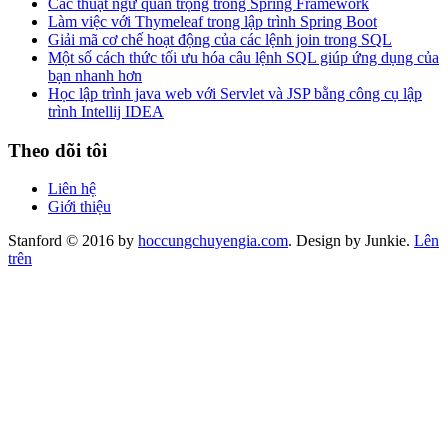
Các thuật ngữ quan trọng trong Spring Framework
Làm việc với Thymeleaf trong lập trình Spring Boot
Giải mã cơ chế hoạt động của các lệnh join trong SQL
Một số cách thức tối ưu hóa câu lệnh SQL giúp ứng dụng của
bạn nhanh hơn
Học lập trình java web với Servlet và JSP bằng công cụ lập
trình Intellij IDEA
Theo dõi tôi
Liên hệ
Giới thiệu
Stanford © 2016 by
hoccungchuyengia.com
. Design by Junkie.
Lên
trên