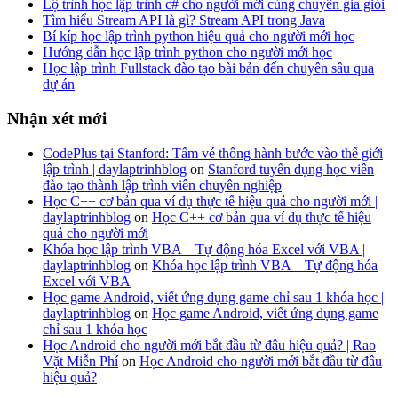
Lộ trình học lập trình c# cho người mới cùng chuyên gia giỏi
Tìm hiểu Stream API là gì? Stream API trong Java
Bí kíp học lập trình python hiệu quả cho người mới học
Hướng dẫn học lập trình python cho người mới học
Học lập trình Fullstack đào tạo bài bản đến chuyên sâu qua
dự án
Nhận xét mới
CodePlus tại Stanford: Tấm vé thông hành bước vào thế giới
lập trình | daylaptrinhblog
on
Stanford tuyển dụng học viên
đào tạo thành lập trình viên chuyên nghiệp
Học C++ cơ bản qua ví dụ thực tế hiệu quả cho người mới |
daylaptrinhblog
on
Học C++ cơ bản qua ví dụ thực tế hiệu
quả cho người mới
Khóa học lập trình VBA – Tự động hóa Excel với VBA |
daylaptrinhblog
on
Khóa học lập trình VBA – Tự động hóa
Excel với VBA
Học game Android, viết ứng dụng game chỉ sau 1 khóa học |
daylaptrinhblog
on
Học game Android, viết ứng dụng game
chỉ sau 1 khóa học
Học Android cho người mới bắt đầu từ đâu hiệu quả? | Rao
Vặt Miễn Phí
on
Học Android cho người mới bắt đầu từ đâu
hiệu quả?