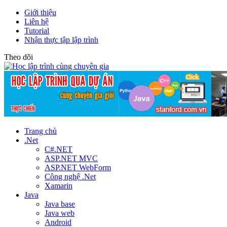
Giới thiệu
Liên hệ
Tutorial
Nhận thực tập lập trình
Theo dõi
Trang chủ
.Net
C#.NET
ASP.NET MVC
ASP.NET WebForm
Công nghệ .Net
Xamarin
Java
Java base
Java web
Android