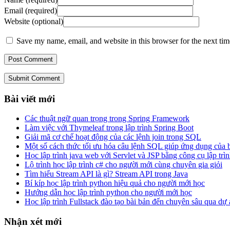
Email (required)
Website (optional)
Save my name, email, and website in this browser for the next ti
Submit Comment
Bài viết mới
Các thuật ngữ quan trọng trong Spring Framework
Làm việc với Thymeleaf trong lập trình Spring Boot
Giải mã cơ chế hoạt động của các lệnh join trong SQL
Một số cách thức tối ưu hóa câu lệnh SQL giúp ứng dụng của
Học lập trình java web với Servlet và JSP bằng công cụ lập trìn
Lộ trình học lập trình c# cho người mới cùng chuyên gia giỏi
Tìm hiểu Stream API là gì? Stream API trong Java
Bí kíp học lập trình python hiệu quả cho người mới học
Hướng dẫn học lập trình python cho người mới học
Học lập trình Fullstack đào tạo bài bản đến chuyên sâu qua dự
Nhận xét mới