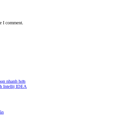
me I comment.
 bạn nhanh hơn
h Intellij IDEA
 án