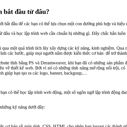
n bắt đầu từ đâu?
mới bắt đầu để các bạn có thể lựa chọn một con đường phù hợp và hiệu
từ đâu và học lập trình web cần chuẩn bị những gì. Đây chắc hẳn luôn
rải qua một quá trình tích lũy xây dựng các kỹ năng, kinh nghiệm. Qua 
nh các bước, giúp mọi người nắm được kiến thức cơ bản để trở thành m
site tĩnh bằng PS và Dreamweaver, khi bạn đã có những sản phẩm đầu
ề thiết kế web. Bởi vì nó có những tính năng mở rộng nổi trội, có n
 ảnh giúp bạn tạo ra các logo, banner, backgoup,…
c bạn có thể học lập trình web động, một số ngôn ngữ lập trình độ
 những kỹ năng dưới đây:
 thức cơ bản về máy tính, CSS, HTML cho phép bạn layout các thành p