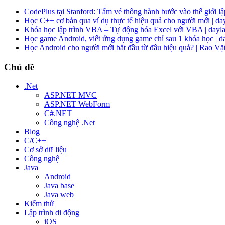
CodePlus tại Stanford: Tấm vé thông hành bước vào thế giới lập
Học C++ cơ bản qua ví dụ thực tế hiệu quả cho người mới | da
Khóa học lập trình VBA – Tự động hóa Excel với VBA | dayla
Học game Android, viết ứng dụng game chỉ sau 1 khóa học | d
Học Android cho người mới bắt đầu từ đâu hiệu quả? | Rao Vặ
Chủ đề
.Net
ASP.NET MVC
ASP.NET WebForm
C#.NET
Công nghệ .Net
Blog
C/C++
Cơ sở dữ liệu
Công nghệ
Java
Android
Java base
Java web
Kiểm thử
Lập trình di động
iOS