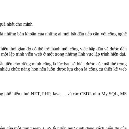
 quả nhất cho mình
 là những băn khoăn của những ai mới bắt đầu tiếp cận với công nghệ
nhiều thời gian đó có thể trở thành một công việc hấp dẫn và được đền
ột lập trình viên web ở một trong những lĩnh vực lập trình hiện đại.
 tiên cho riêng mình cũng là lúc bạn sẽ hiểu được các mã thẻ trong
hiều chức năng hơn nên luôn được lựa chọn là công cụ thiết kế web
ng đang phổ biến như .NET, PHP, Java,… và các CSDL như My SQL, MS
hần của một trang web. CSS là ngôn ngữ định dạng cách hiển thị của