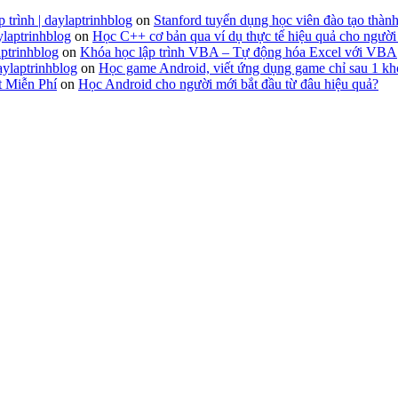
 trình | daylaptrinhblog
on
Stanford tuyển dụng học viên đào tạo thành
ylaptrinhblog
on
Học C++ cơ bản qua ví dụ thực tế hiệu quả cho người
ptrinhblog
on
Khóa học lập trình VBA – Tự động hóa Excel với VBA
aylaptrinhblog
on
Học game Android, viết ứng dụng game chỉ sau 1 kh
t Miễn Phí
on
Học Android cho người mới bắt đầu từ đâu hiệu quả?