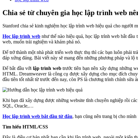
Chia sẻ từ chuyên gia học lập trình web nê
Stanford chia sẻ kinh nghiệm học lập trình web hiệu quả cho người 
Học lập trình web
như thế nào hiệu quả, học lập trình web bắt đầu 
web, muốn trải nghiệm và khám phá nó.
Để trở thành một nhà phát triển web thực thụ thì các bạn luôn phải t
đáp xứng đáng. Bài viết này sẽ mang đến những phương pháp và lộ trì
Để bắt đầu với
lập trình web
trước tiên bạn nên xây dựng những web
HTML. Dreamweaver là công cụ được xây dựng cho mục đích chuyên v
đầu tiên tốt nhất từ trước đến nay, còn PS là chương trình chỉnh sửa
Khi bạn đã xây dựng được những website tĩnh chuyên nghiệp rồi cá
SQL, Oracle,…
Học lập trình web bắt đầu từ đâu
, bạn cũng nên trang bị cho mình
Tìm hiểu HTML/CSS
Đây là điều cơ bản nhất bạn cần khi lập trình web, ngoài một kiến