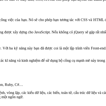
o công việc của bạn. Nó sẽ cho phép bạn tương tác với CSS và HTML đ
ụng được xây dựng cho JavaScript. Nếu không có jQuery sẽ gặp rất nhiề
 Với ba kỹ năng này bạn đã được coi là một lập trình viên Front-en
kĩ năng và kinh nghiệm để sử dụng bộ công cụ mạnh mẽ này trong việc
thon, Ruby, C#…
, vòng lặp, các kiểu dữ liệu, các biến, toán tử, cấu trúc dữ liệu và c
g một ngôn ngữ.