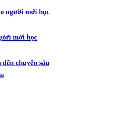
ho người mới học
gười mới học
ản đến chuyên sâu
gia