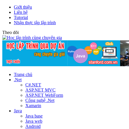
Giới thiệu
Liên hệ
Tutorial
Nhận thực tập lập trình
Theo dõi
Trang chủ
.Net
C#.NET
ASP.NET MVC
ASP.NET WebForm
Công nghệ .Net
Xamarin
Java
Java base
Java web
Android