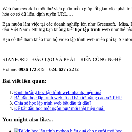
Web framework là một thư viện phần mềm giúp tối giản việc phát tri
hóa cơ sở dữ liệu, định tuyến URL,…
Bạn muốn làm việc tại các doanh nghiệp lớn như Greensoft, Misa, F
đầu Việt Nam? Nhưng bạn không biết
học lập trình web
như thế nà
Bạn có thể tham khảo trọn bộ video lập trình web miễn phí tại Stanfo
——
STANFORD – ĐÀO TẠO VÀ PHÁT TRIỂN CÔNG NGHỆ
Hotline:
0936 172 315 – 024. 6275 2212
Bài viết liên quan:
Định hướng học lập trình web nhanh, hiệu quả
Bắt đầu học lập trình web từ cơ bản tới nâng cao với PHP
Chia sẻ học lập trình web bắt đầu từ đâu?
Để bắt đầu học một ngôn ngữ mới thật hiệu quả!
You might also like...