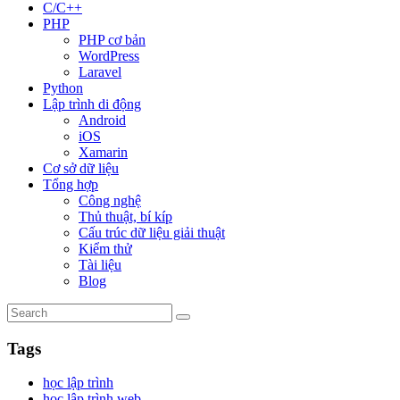
C/C++
PHP
PHP cơ bản
WordPress
Laravel
Python
Lập trình di động
Android
iOS
Xamarin
Cơ sở dữ liệu
Tổng hợp
Công nghệ
Thủ thuật, bí kíp
Cấu trúc dữ liệu giải thuật
Kiểm thử
Tài liệu
Blog
Tags
học lập trình
học lập trình web