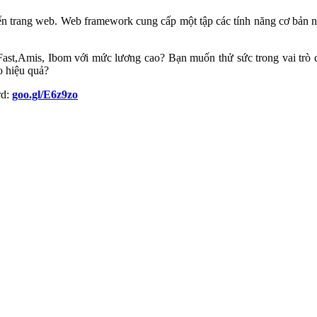
ển trang web. Web framework cung cấp một tập các tính năng cơ bản n
ast,Amis, Ibom với mức lương cao? Bạn muốn thử sức trong vai trò c
o hiệu quả?
rd:
goo.gl/E6z9zo