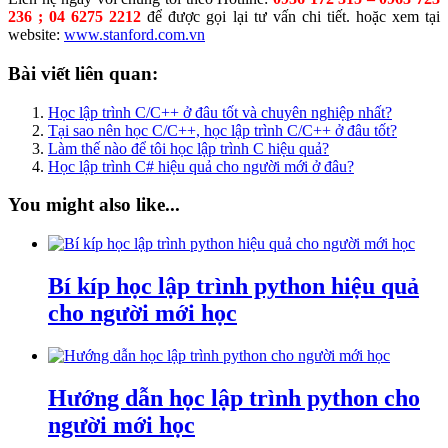
236 ; 04 6275 2212
để được gọi lại tư vấn chi tiết. hoặc xem tại
website:
www.stanford.com.vn
Bài viết liên quan:
Học lập trình C/C++ ở đâu tốt và chuyên nghiệp nhất?
Tại sao nên học C/C++, học lập trình C/C++ ở đâu tốt?
Làm thế nào để tôi học lập trình C hiệu quả?
Học lập trình C# hiệu quả cho người mới ở đâu?
You might also like...
Bí kíp học lập trình python hiệu quả
cho người mới học
Hướng dẫn học lập trình python cho
người mới học