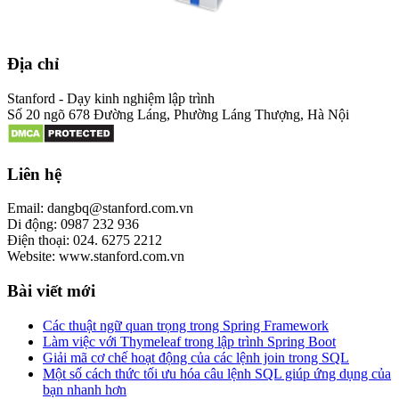
Địa chỉ
Stanford - Dạy kinh nghiệm lập trình
Số 20 ngõ 678 Đường Láng, Phường Láng Thượng, Hà Nội
Liên hệ
Email: dangbq@stanford.com.vn
Di động: 0987 232 936
Điện thoại: 024. 6275 2212
Website: www.stanford.com.vn
Bài viết mới
Các thuật ngữ quan trọng trong Spring Framework
Làm việc với Thymeleaf trong lập trình Spring Boot
Giải mã cơ chế hoạt động của các lệnh join trong SQL
Một số cách thức tối ưu hóa câu lệnh SQL giúp ứng dụng của
bạn nhanh hơn