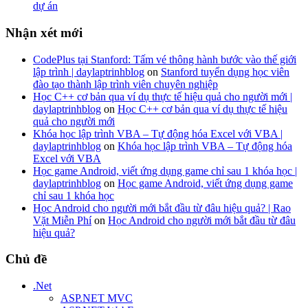
dự án
Nhận xét mới
CodePlus tại Stanford: Tấm vé thông hành bước vào thế giới
lập trình | daylaptrinhblog
on
Stanford tuyển dụng học viên
đào tạo thành lập trình viên chuyên nghiệp
Học C++ cơ bản qua ví dụ thực tế hiệu quả cho người mới |
daylaptrinhblog
on
Học C++ cơ bản qua ví dụ thực tế hiệu
quả cho người mới
Khóa học lập trình VBA – Tự động hóa Excel với VBA |
daylaptrinhblog
on
Khóa học lập trình VBA – Tự động hóa
Excel với VBA
Học game Android, viết ứng dụng game chỉ sau 1 khóa học |
daylaptrinhblog
on
Học game Android, viết ứng dụng game
chỉ sau 1 khóa học
Học Android cho người mới bắt đầu từ đâu hiệu quả? | Rao
Vặt Miễn Phí
on
Học Android cho người mới bắt đầu từ đâu
hiệu quả?
Chủ đề
.Net
ASP.NET MVC