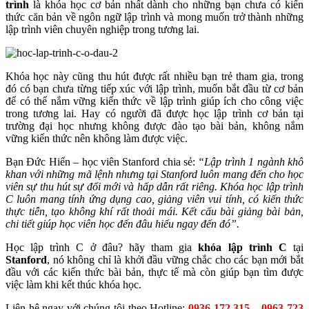
trình
là khóa học cơ bản nhất dành cho những bạn chưa có kiến
thức căn bản về ngôn ngữ lập trình và mong muốn trở thành những
lập trình viên chuyên nghiệp trong tương lai.
Khóa học này cũng thu hút được rất nhiều bạn trẻ tham gia, trong
đó có bạn chưa từng tiếp xúc với lập trình, muốn bắt đầu từ cơ bản
để có thể nắm vững kiến thức về lập trình giúp ích cho công việc
trong tương lai. Hay có người đã được học lập trình cơ bản tại
trường đại học nhưng không được đào tạo bài bản, không nắm
vững kiến thức nên không làm được việc.
Bạn Đức Hiển – học viên Stanford chia sẻ:
“Lập trình 1 ngành khô
khan với những mã lệnh nhưng tại Stanford luôn mang đến cho học
viên sự thu hút sự đổi mới và hấp dẫn rất riêng. Khóa học lập trình
C luôn mang tính ứng dụng cao, giảng viên vui tính, có kiến thức
thực tiễn, tạo không khí rất thoải mái. Kết cấu bài giảng bài bản,
chi tiết giúp học viên học đến đâu hiểu ngay đến đó”.
Học lập trình C ở đâu? hãy tham gia
khóa lập trình C
tại
Stanford
, nó không chỉ là khởi đầu vững chắc cho các bạn mới bắt
đầu với các kiến thức bài bản, thực tế mà còn giúp bạn tìm được
việc làm khi kết thúc khóa học.
Liên hệ ngay với chúng tôi theo Hotline:
0936 172 315 – 0963 723