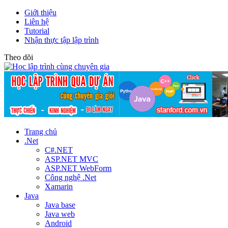
Giới thiệu
Liên hệ
Tutorial
Nhận thực tập lập trình
Theo dõi
Trang chủ
.Net
C#.NET
ASP.NET MVC
ASP.NET WebForm
Công nghệ .Net
Xamarin
Java
Java base
Java web
Android