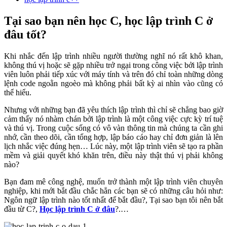
Tại sao bạn nên học C, học lập trình C ở
đâu tốt?
Khi nhắc đến lập trình nhiều người thường nghĩ nó rất khô khan,
không thú vị hoặc sẽ gặp nhiều trở ngại trong công việc bởi lập trình
viên luôn phải tiếp xúc với máy tính và trên đó chỉ toàn những dòng
lệnh code ngoằn ngoèo mà không phải bất kỳ ai nhìn vào cũng có
thể hiểu.
Nhưng với những bạn đã yêu thích lập trình thì chỉ sẽ chẳng bao giờ
cảm thấy nó nhàm chán bởi lập trình là một công việc cực kỳ trí tuệ
và thú vị. Trong cuộc sống có vô vàn thông tin mà chúng ta cần ghi
nhớ, cần theo dõi, cần tổng hợp, lập báo cáo hay chỉ đơn giản là lên
lịch nhắc việc đúng hẹn… Lúc này, một lập trình viên sẽ tạo ra phần
mềm và giải quyết khó khăn trên, điều này thật thú vị phải không
nào?
Bạn đam mê công nghệ, muốn trở thành một lập trình viên chuyên
nghiệp, khi mới bắt đầu chắc hẳn các bạn sẽ có những câu hỏi như:
Ngôn ngữ lập trình nào tốt nhất để bắt đầu?, Tại sao bạn tôi nên bắt
đầu từ C?,
Học lập trình C ở đâu
?.…