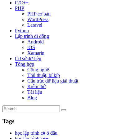
C/C++
PHP
PHP cơ bản
WordPress
Laravel
Python
Lập trình di động
Android
iOS
Xamarin
Cơ sở dữ liệu
Tổng hợp
Công nghệ
Thủ thuật, bí kíp
Cấu trúc dữ liệu giải thuật
Kiểm thử
Tài liệu
Blog
Tags
học lập trình c# ở đâu
học lập trình c++