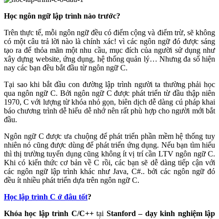
Học ngôn ngữ lập trình nào trước?
Trên thực tế, mỗi ngôn ngữ đều có điểm cộng và điểm trừ, sẽ không
có một câu trả lời nào là chính xác! vì các ngôn ngữ đó được sáng
tạo ra để thỏa mãn một nhu cầu, mục đích của người sử dụng như
xây dựng website, ứng dụng, hệ thống quản lý… Nhưng đa số hiện
nay các bạn đều bắt đầu từ ngôn ngữ C.
Tại sao khi bắt đầu con đường lập trình người ta thường phải học
qua ngôn ngữ C. Bởi ngôn ngữ C được phát triển từ đầu thập niên
1970, C với lượng từ khóa nhỏ gọn, biên dịch dễ dàng cú pháp khai
báo chương trình dễ hiểu dễ nhớ nên rất phù hợp cho người mới bắt
đầu.
Ngôn ngữ C được ưa chuộng để phát triển phần mềm hệ thống tuy
nhiên nó cũng được dùng để phát triển ứng dụng. Nếu bạn tìm hiểu
thì thị trường tuyển dụng cũng không ít vị trí cần LTV ngôn ngữ C.
Khi có kiến thức cơ bản về C rồi, các bạn sẽ dễ dàng tiếp cận với
các ngôn ngữ lập trình khác như Java, C#.. bởi các ngôn ngữ đó
đều ít nhiều phát triển dựa trên ngôn ngữ C.
Học lập trình C ở đâu tốt
?
Khóa học lập trình C/C++
tại
Stanford – dạy kinh nghiệm lập