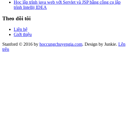
Học lập trình java web với Servlet và JSP bằng công cụ lập
trình Intellij IDEA
Theo dõi tôi
Liên hệ
Giới thiệu
Stanford © 2016 by
hoccungchuyengia.com
. Design by Junkie.
Lên
trên