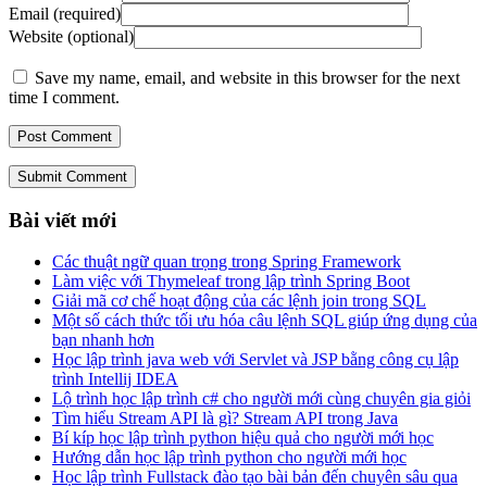
Email (required)
Website (optional)
Save my name, email, and website in this browser for the next
time I comment.
Submit Comment
Bài viết mới
Các thuật ngữ quan trọng trong Spring Framework
Làm việc với Thymeleaf trong lập trình Spring Boot
Giải mã cơ chế hoạt động của các lệnh join trong SQL
Một số cách thức tối ưu hóa câu lệnh SQL giúp ứng dụng của
bạn nhanh hơn
Học lập trình java web với Servlet và JSP bằng công cụ lập
trình Intellij IDEA
Lộ trình học lập trình c# cho người mới cùng chuyên gia giỏi
Tìm hiểu Stream API là gì? Stream API trong Java
Bí kíp học lập trình python hiệu quả cho người mới học
Hướng dẫn học lập trình python cho người mới học
Học lập trình Fullstack đào tạo bài bản đến chuyên sâu qua