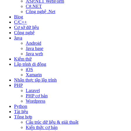
ASP.NET WebForm
C#.NET
Công nghệ .Net
Blog
C/C++
Cơ sở dữ liệu
Công nghệ
Java
Android
Java base
Java web
Kiểm thử
Lập trình di động
iOS
Xamarin
Nhận thực tập lập trình
PHP
Laravel
PHP cơ bản
Wordpress
Python
Tài liệu
Tổng hợp
Cấu trúc dữ liệu & giải thuật
Kiến thức cơ bản