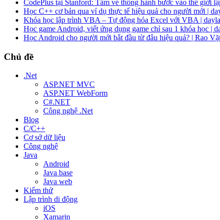
CodePlus tại Stanford: Tấm vé thông hành bước vào thế giới lập
Học C++ cơ bản qua ví dụ thực tế hiệu quả cho người mới | da
Khóa học lập trình VBA – Tự động hóa Excel với VBA | dayla
Học game Android, viết ứng dụng game chỉ sau 1 khóa học | d
Học Android cho người mới bắt đầu từ đâu hiệu quả? | Rao Vặ
Chủ đề
.Net
ASP.NET MVC
ASP.NET WebForm
C#.NET
Công nghệ .Net
Blog
C/C++
Cơ sở dữ liệu
Công nghệ
Java
Android
Java base
Java web
Kiểm thử
Lập trình di động
iOS
Xamarin