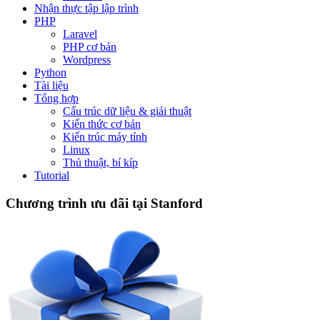
Nhận thực tập lập trình
PHP
Laravel
PHP cơ bản
Wordpress
Python
Tài liệu
Tổng hợp
Cấu trúc dữ liệu & giải thuật
Kiến thức cơ bản
Kiến trúc máy tính
Linux
Thủ thuật, bí kíp
Tutorial
Chương trình ưu đãi tại Stanford