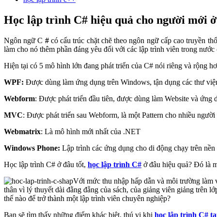
Học lập trình C# hiệu quả cho người mới 
Ngôn ngữ C
#
có cấu trúc chặt chẽ theo ngôn ngữ cấp cao truyền thố
làm cho nó thêm phần đáng yêu đối với các lập trình viên trong nước
Hiện tại có 5 mô hình lớn đang phát triển của C# nói riêng và rộng 
WPF:
Được dùng làm ứng dụng trên Windows, tận dụng các thư vi
Webform
: Được phát triển đầu tiên, được dùng làm Website và ứng
MVC
: Được phát triển sau Webform, là một Pattern cho nhiều ngườ
Webmatrix
: Là mô hình mới nhất của .NET
Windows Phone:
Lập trình các ứng dụng cho di động chạy trên n
Học lập trình C# ở đâu tốt,
học lập trình C#
ở đâu hiệu quả? Đó là mộ
Với mức thu nhập hấp dẫn và môi trường làm vi
thân vì lý thuyết dài đằng đẵng của sách, của giảng viên giảng trên
thế nào để trở thành một lập trình viên chuyên nghiệp?
Bạn sẽ tìm thấy những điểm khác biệt, thú vị khi
học lập trình C# tạ