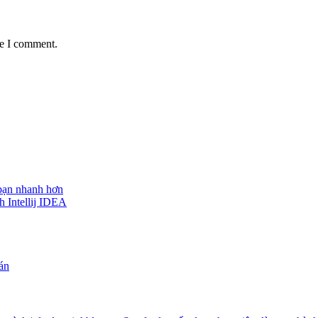
me I comment.
 bạn nhanh hơn
h Intellij IDEA
 án