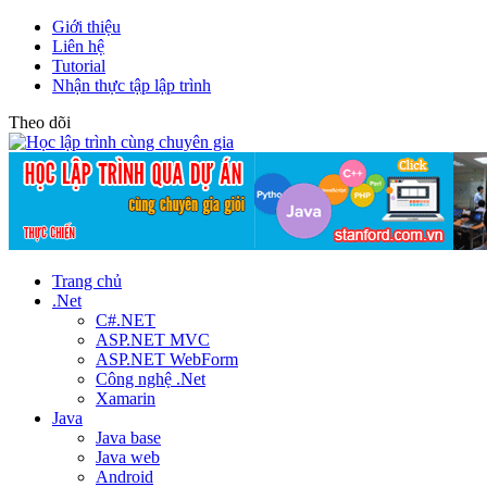
Giới thiệu
Liên hệ
Tutorial
Nhận thực tập lập trình
Theo dõi
Trang chủ
.Net
C#.NET
ASP.NET MVC
ASP.NET WebForm
Công nghệ .Net
Xamarin
Java
Java base
Java web
Android