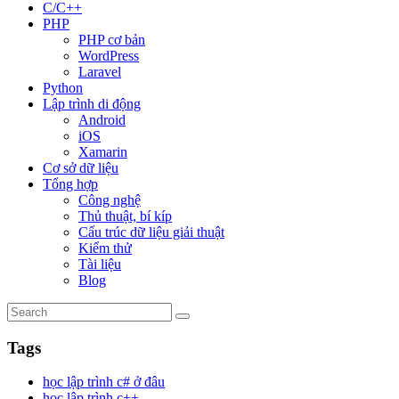
C/C++
PHP
PHP cơ bản
WordPress
Laravel
Python
Lập trình di động
Android
iOS
Xamarin
Cơ sở dữ liệu
Tổng hợp
Công nghệ
Thủ thuật, bí kíp
Cấu trúc dữ liệu giải thuật
Kiểm thử
Tài liệu
Blog
Tags
học lập trình c# ở đâu
học lập trình c++