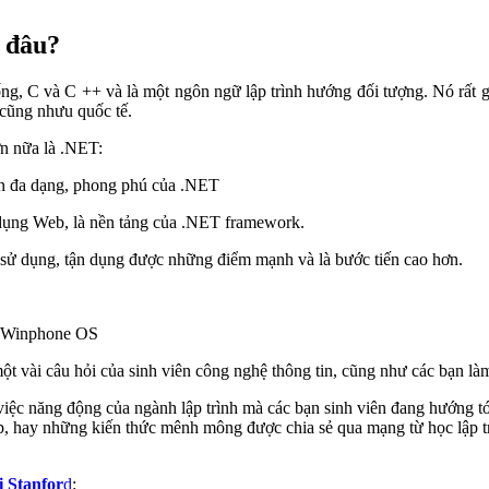
ở đâu?
ng, C và C ++ và là một ngôn ngữ lập trình hướng đối tượng. Nó rất g
 cũng nhưu quốc tế.
hơn nữa là .NET:
ện đa dạng, phong phú của .NET
 dụng Web, là nền tảng của .NET framework.
i sử dụng, tận dụng được những điểm mạnh và là bước tiến cao hơn.
ền Winphone OS
t vài câu hỏi của sinh viên công nghệ thông tin, cũng như các bạn làm 
ệc năng động của ngành lập trình mà các bạn sinh viên đang hướng tới
 lớp, hay những kiến thức mênh mông được chia sẻ qua mạng từ học lập 
i Stanfor
d
: