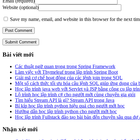
Email (required)
Website (optional)
Save my name, email, and website in this browser for the next ti
Submit Comment
Bài viết mới
Các thuật ngữ quan trọng trong Spring Framework
Làm việc với Thymeleaf trong lập trình Spring Boot
Giải mã cơ chế hoạt động của các lệnh join trong SQL
Một số cách thức tối ưu hóa câu lệnh SQL giúp ứng dụng của
Học lập trình java web với Servlet và JSP bằng công cụ lập trìn
Lộ trình học lập trình c# cho người mới cùng chuyên gia giỏi
Tìm hiểu Stream API là gì? Stream API trong Java
Bí kíp học lập trình python hiệu quả cho người mới học
Hướng dẫn học lập trình python cho người mới học
Học lập trình Fullstack đào tạo bài bản đến chuyên sâu qua dự
Nhận xét mới