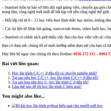
– Stanford luôn tự hào sở hữu đội ngũ giảng viên, chuyên gia giỏi c
trọng tâm, công nghệ mới nhất để bắt kịp với nền công nghệ thế giới.
– Mỗi lớp chỉ từ 6 – 12 học viên theo hình thức học nhóm, không đào 
– Các tài liệu từ Slide bài giảng, sourcecode demo, video buổi học, b
– Stanford có chính sách giới thiệu việc làm cho học viên với các c
Bạn có đam mê, chúng tôi sẽ nuôi dưỡng niềm đam mê của bạn và hã
Hãy liên hệ ngay cho chúng tôi theo Hotline:
0936 172 315 – 0963 7
Bài viết liên quan:
Học lập trình C/C++ ở đâu tốt và chuyên nghiệp nhất?
Tại sao nên học C/C++, học lập trình C/C++ ở đâu tốt?
Tại sao bạn nên học C, học lập trình C ở đâu tốt?
Làm thế nào để tôi học lập trình C hiệu quả?
You might also like...