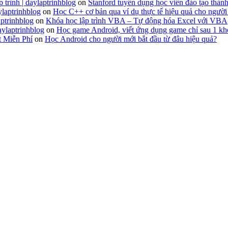
 trình | daylaptrinhblog
on
Stanford tuyển dụng học viên đào tạo thành
ylaptrinhblog
on
Học C++ cơ bản qua ví dụ thực tế hiệu quả cho người
ptrinhblog
on
Khóa học lập trình VBA – Tự động hóa Excel với VBA
aylaptrinhblog
on
Học game Android, viết ứng dụng game chỉ sau 1 kh
t Miễn Phí
on
Học Android cho người mới bắt đầu từ đâu hiệu quả?