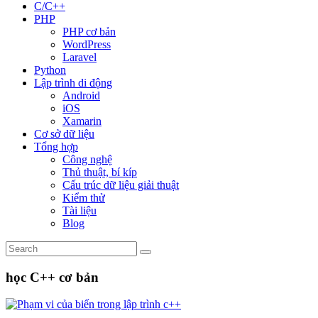
C/C++
PHP
PHP cơ bản
WordPress
Laravel
Python
Lập trình di động
Android
iOS
Xamarin
Cơ sở dữ liệu
Tổng hợp
Công nghệ
Thủ thuật, bí kíp
Cấu trúc dữ liệu giải thuật
Kiểm thử
Tài liệu
Blog
học C++ cơ bản