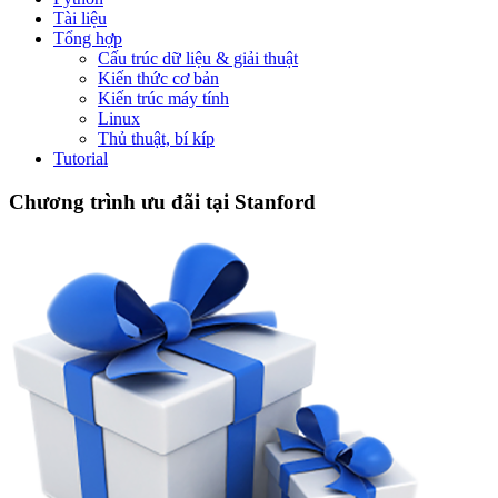
Tài liệu
Tổng hợp
Cấu trúc dữ liệu & giải thuật
Kiến thức cơ bản
Kiến trúc máy tính
Linux
Thủ thuật, bí kíp
Tutorial
Chương trình ưu đãi tại Stanford