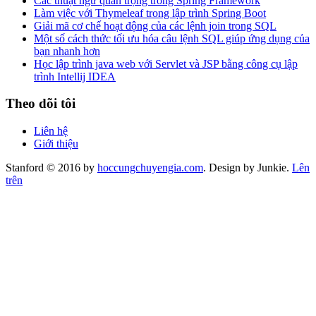
Các thuật ngữ quan trọng trong Spring Framework
Làm việc với Thymeleaf trong lập trình Spring Boot
Giải mã cơ chế hoạt động của các lệnh join trong SQL
Một số cách thức tối ưu hóa câu lệnh SQL giúp ứng dụng của
bạn nhanh hơn
Học lập trình java web với Servlet và JSP bằng công cụ lập
trình Intellij IDEA
Theo dõi tôi
Liên hệ
Giới thiệu
Stanford © 2016 by
hoccungchuyengia.com
. Design by Junkie.
Lên
trên