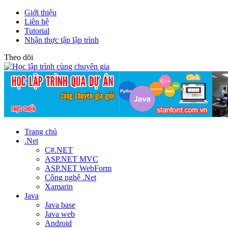
Giới thiệu
Liên hệ
Tutorial
Nhận thực tập lập trình
Theo dõi
Trang chủ
.Net
C#.NET
ASP.NET MVC
ASP.NET WebForm
Công nghệ .Net
Xamarin
Java
Java base
Java web
Android