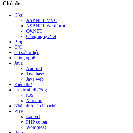
Chủ đề
.Net
ASP.NET MVC
ASP.NET WebForm
C#.NET
Công nghệ .Net
Blog
C/C++
Cơ sở dữ liệu
Công nghệ
Java
Android
Java base
Java web
Kiểm thử
Lập trình di động
iOS
Xamarin
Nhận thực tập lập trình
PHP
Laravel
PHP cơ bản
Wordpress
Python