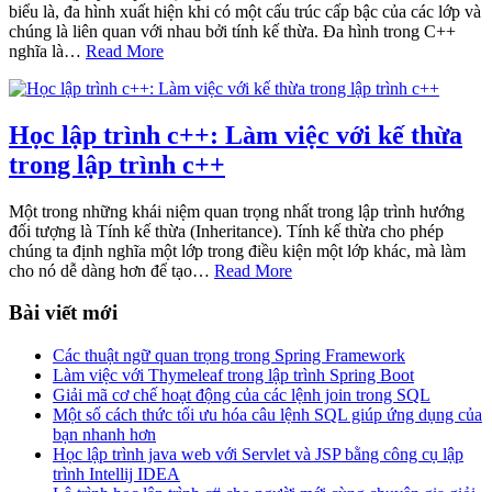
biểu là, đa hình xuất hiện khi có một cấu trúc cấp bậc của các lớp và
chúng là liên quan với nhau bởi tính kế thừa. Đa hình trong C++
nghĩa là…
Read More
Học lập trình c++: Làm việc với kế thừa
trong lập trình c++
Một trong những khái niệm quan trọng nhất trong lập trình hướng
đối tượng là Tính kế thừa (Inheritance). Tính kế thừa cho phép
chúng ta định nghĩa một lớp trong điều kiện một lớp khác, mà làm
cho nó dễ dàng hơn để tạo…
Read More
Bài viết mới
Các thuật ngữ quan trọng trong Spring Framework
Làm việc với Thymeleaf trong lập trình Spring Boot
Giải mã cơ chế hoạt động của các lệnh join trong SQL
Một số cách thức tối ưu hóa câu lệnh SQL giúp ứng dụng của
bạn nhanh hơn
Học lập trình java web với Servlet và JSP bằng công cụ lập
trình Intellij IDEA