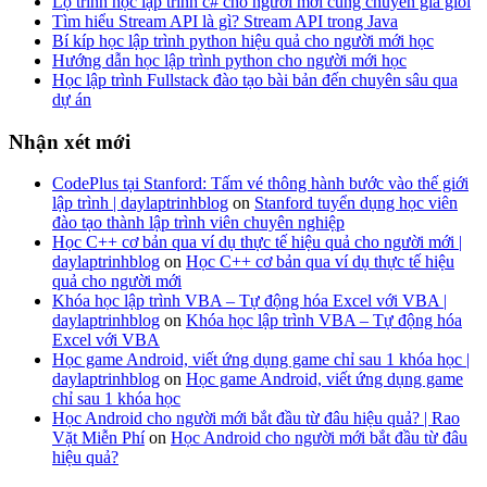
Lộ trình học lập trình c# cho người mới cùng chuyên gia giỏi
Tìm hiểu Stream API là gì? Stream API trong Java
Bí kíp học lập trình python hiệu quả cho người mới học
Hướng dẫn học lập trình python cho người mới học
Học lập trình Fullstack đào tạo bài bản đến chuyên sâu qua
dự án
Nhận xét mới
CodePlus tại Stanford: Tấm vé thông hành bước vào thế giới
lập trình | daylaptrinhblog
on
Stanford tuyển dụng học viên
đào tạo thành lập trình viên chuyên nghiệp
Học C++ cơ bản qua ví dụ thực tế hiệu quả cho người mới |
daylaptrinhblog
on
Học C++ cơ bản qua ví dụ thực tế hiệu
quả cho người mới
Khóa học lập trình VBA – Tự động hóa Excel với VBA |
daylaptrinhblog
on
Khóa học lập trình VBA – Tự động hóa
Excel với VBA
Học game Android, viết ứng dụng game chỉ sau 1 khóa học |
daylaptrinhblog
on
Học game Android, viết ứng dụng game
chỉ sau 1 khóa học
Học Android cho người mới bắt đầu từ đâu hiệu quả? | Rao
Vặt Miễn Phí
on
Học Android cho người mới bắt đầu từ đâu
hiệu quả?