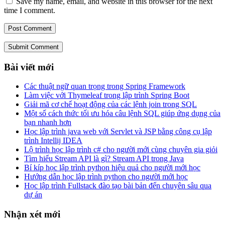
Save my name, email, and website in this browser for the next
time I comment.
Submit Comment
Bài viết mới
Các thuật ngữ quan trọng trong Spring Framework
Làm việc với Thymeleaf trong lập trình Spring Boot
Giải mã cơ chế hoạt động của các lệnh join trong SQL
Một số cách thức tối ưu hóa câu lệnh SQL giúp ứng dụng của
bạn nhanh hơn
Học lập trình java web với Servlet và JSP bằng công cụ lập
trình Intellij IDEA
Lộ trình học lập trình c# cho người mới cùng chuyên gia giỏi
Tìm hiểu Stream API là gì? Stream API trong Java
Bí kíp học lập trình python hiệu quả cho người mới học
Hướng dẫn học lập trình python cho người mới học
Học lập trình Fullstack đào tạo bài bản đến chuyên sâu qua
dự án
Nhận xét mới