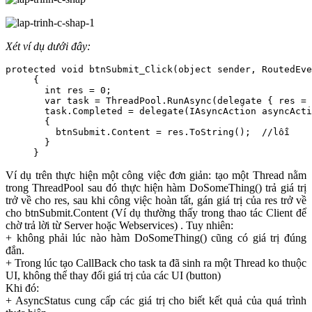
Xét ví dụ dưới đây:
protected void btnSubmit_Click(object sender, RoutedEve
     {  

       int res = 0;  

       var task = ThreadPool.RunAsync(delegate { res = 
       task.Completed = delegate(IAsyncAction asyncActi
       {  

         btnSubmit.Content = res.ToString();  //lỗi

       }  

     }
Ví dụ trên thực hiện một công việc đơn giản: tạo một Thread nằm
trong ThreadPool sau đó thực hiện hàm DoSomeThing() trả giá trị
trở về cho res, sau khi công việc hoàn tất, gán giá trị của res trở về
cho btnSubmit.Content (Ví dụ thường thấy trong thao tác Client để
chờ trả lời từ Server hoặc Webservices) . Tuy nhiên:
+ không phải lúc nào hàm DoSomeThing() cũng có giá trị đúng
đắn.
+ Trong lúc tạo CallBack cho task ta đã sinh ra một Thread ko thuộc
UI, không thể thay đổi giá trị của các UI (button)
Khi đó:
+ AsyncStatus cung cấp các giá trị cho biết kết quả của quá trình