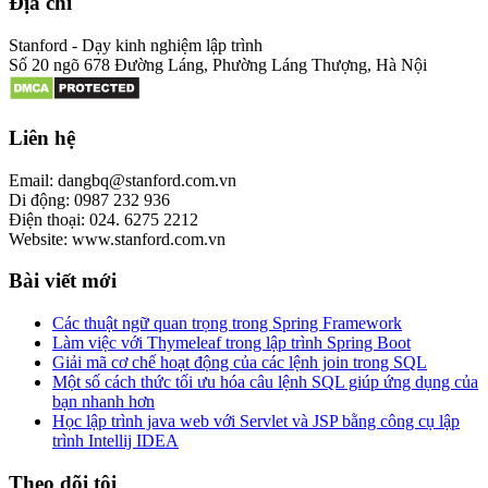
Địa chỉ
Stanford - Dạy kinh nghiệm lập trình
Số 20 ngõ 678 Đường Láng, Phường Láng Thượng, Hà Nội
Liên hệ
Email: dangbq@stanford.com.vn
Di động: 0987 232 936
Điện thoại: 024. 6275 2212
Website: www.stanford.com.vn
Bài viết mới
Các thuật ngữ quan trọng trong Spring Framework
Làm việc với Thymeleaf trong lập trình Spring Boot
Giải mã cơ chế hoạt động của các lệnh join trong SQL
Một số cách thức tối ưu hóa câu lệnh SQL giúp ứng dụng của
bạn nhanh hơn
Học lập trình java web với Servlet và JSP bằng công cụ lập
trình Intellij IDEA
Theo dõi tôi