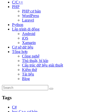
C/C++
PHP
PHP cơ bản
WordPress
Laravel
Python
Lập trình di động
Android
iOS
Xamarin
Cơ sở dữ liệu
Tổng hợp
Công nghệ
Thủ thuật, bí kíp
Cấu trúc dữ liệu giải thuật
Kiểm thử
Tài liệu
Blog
Tags
C#
học C++ cơ bản