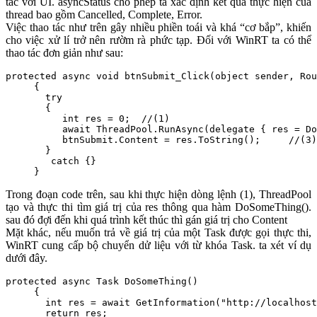
tác với UI. asyncStatus cho phép ta xác định kết quả thực hiện của
thread bao gồm Cancelled, Complete, Error.
Việc thao tác như trên gây nhiều phiền toái và khá “cơ bắp”, khiến
cho việc xử lí trở nên rườm rà phức tạp. Đối với WinRT ta có thể
thao tác đơn giản như sau:
protected async void btnSubmit_Click(object sender, Rou
     {  

       try 

       {

          int res = 0;  //(1)

          await ThreadPool.RunAsync(delegate { res = Do
          btnSubmit.Content = res.ToString();     //(3)

       }

        catch {}

     }
Trong đoạn code trên, sau khi thực hiện dòng lệnh (1), ThreadPool
tạo và thực thi tìm giá trị của res thông qua hàm DoSomeThing().
sau đó đợi đến khi quá trình kết thúc thì gán giá trị cho Content
Mặt khác, nếu muốn trả về giá trị của một Task được gọi thực thi,
WinRT cung cấp bộ chuyển dử liệu với từ khóa Task. ta xét ví dụ
dưới đây.
protected async Task DoSomeThing()  

     {  

       int res = await GetInformation("http://localhost
       return res;  
