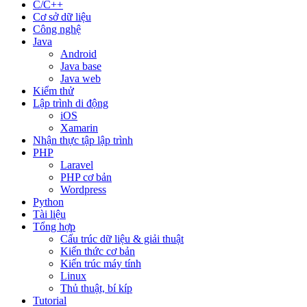
C/C++
Cơ sở dữ liệu
Công nghệ
Java
Android
Java base
Java web
Kiểm thử
Lập trình di động
iOS
Xamarin
Nhận thực tập lập trình
PHP
Laravel
PHP cơ bản
Wordpress
Python
Tài liệu
Tổng hợp
Cấu trúc dữ liệu & giải thuật
Kiến thức cơ bản
Kiến trúc máy tính
Linux
Thủ thuật, bí kíp
Tutorial