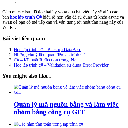
     }
Cảm ơn các bạn đã đọc bài hy vọng qua bài viết này sẽ giúp các
bạn
học lập trình C#
hiểu rõ hơn vấn đề sử dụng từ khóa async và
await để bạn có thể tiếp cận và vận dụng tốt nhất tính năng này của
WinRT.
Bài viết liên quan:
Học lập trình c# – Back up DataBase
Những chú ý liên quan đến lập trình C#
C# – Kĩ thuật Reflection trong .Net
Học lập trình c# – Validation sử dụng Error Provider
You might also like...
Quản lý mã nguồn bằng và làm việc
nhóm bằng công cụ GIT