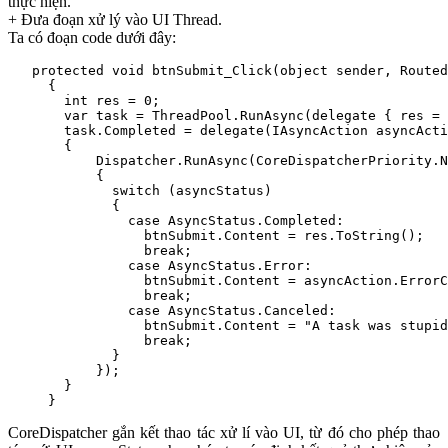
thực hiện.
+ Đưa đoạn xử lý vào UI Thread.
Ta có đoạn code dưới đây:
   protected void btnSubmit_Click(object sender, Routed
     {  

       int res = 0;  

       var task = ThreadPool.RunAsync(delegate { res = 
       task.Completed = delegate(IAsyncAction asyncActi
       {  

           Dispatcher.RunAsync(CoreDispatcherPriority.N
           {  

             switch (asyncStatus)  

             {  

               case AsyncStatus.Completed:  

                 btnSubmit.Content = res.ToString();  

                 break;  

               case AsyncStatus.Error:  

                 btnSubmit.Content = asyncAction.ErrorC
                 break;  

               case AsyncStatus.Canceled:  

                 btnSubmit.Content = "A task was stupid
                 break;  

             }  

           });  

       }  

     }
CoreDispatcher gắn kết thao tác xử lí vào UI, từ đó cho phép thao