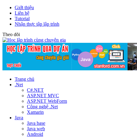
Giới thiệu
Liên hệ
Tutorial
Nhận thực tập lập trình
Theo dõi
Trang chủ
.Net
C#.NET
ASP.NET MVC
ASP.NET WebForm
Công nghệ .Net
Xamarin
Java
Java base
Java web
Android