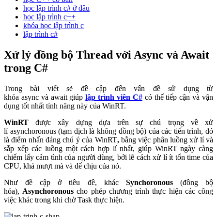
học lập trình c# ở đâu
học lập trình c++
khóa học lập trình c
lập trình c#
Xử lý đồng bộ Thread với Async và Await
trong C#
Trong bài viết sẽ đề cập đến vấn đề sử dụng từ
khóa async và await giúp
lập trình viên C#
có thể tiếp cận và vận
dụng tốt nhất tính năng này của WinRT.
WinRT
được xây dựng dựa trên sự chú trọng về xử
lí asynchoronous
(tạm dịch là không đồng bộ) của các tiến trình, đó
là điểm nhấn đáng chú ý của
WinRT
,
bằng việc phân luồng xử lí và
sắp xếp các luồng một cách hợp lí nhất, giúp WinRT ngày càng
chiếm lấy cảm tình của người dùng, bởi lẽ cách xử lí ít tốn time của
CPU, khá mượt mà và dể chịu của nó.
Như đề cập ở tiêu đề, khác
Synchoronous
(đồng bộ
hóa),
Asynchoronous
cho phép chương trình thực hiện các công
việc khác trong khi chờ Task thực hiện.