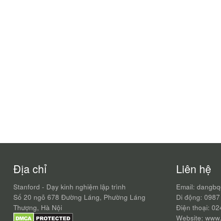
Địa chỉ
Liên hệ
Stanford - Dạy kinh nghiệm lập trình
Email: dangb
Số 20 ngõ 678 Đường Láng, Phường Láng
Di động: 0987
Thượng, Hà Nội
Điện thoại: 0
Website: www.