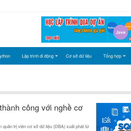
ython
Lập trình di động
Cơ sở dữ liệu
Tổng hợp
thành công với nghề cơ
 quản trị viên cơ sở dữ liệu (DBA) xuất phát từ