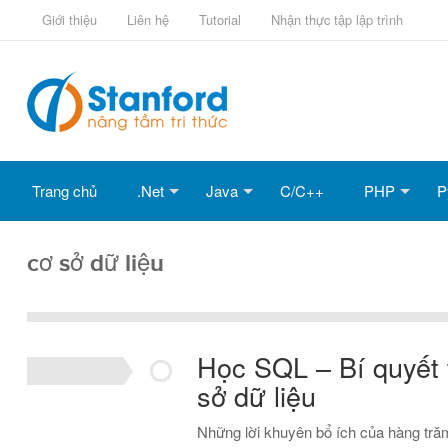
Giới thiệu
Liên hệ
Tutorial
Nhận thực tập lập trình
Trang chủ
.Net
Java
C/C++
PHP
P
cơ sở dữ liệu
Học SQL – Bí quyết 
sở dữ liệu
Những lời khuyên bổ ích của hàng trăm