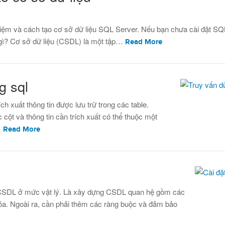
iệm và cách tạo cơ sở dữ liệu SQL Server. Nếu bạn chưa cài đặt SQL
 gì? Cơ sở dữ liệu (CSDL) là một tập…
Read More
g sql
rích xuất thông tin được lưu trữ trong các table.
 cột và thông tin cần trích xuất có thể thuộc một
…
Read More
kế CSDL ở mức vật lý. Là xây dựng CSDL quan hệ gồm các
a. Ngoài ra, cần phải thêm các ràng buộc và đảm bảo