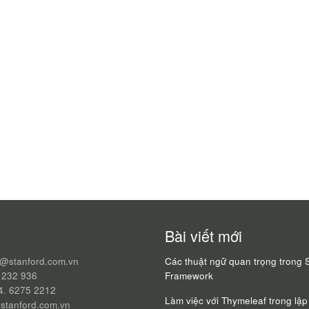
Bài viết mới
q@stanford.com.vn
Các thuật ngữ quan trọng trong 
 232 936
Framework
24. 6275 2212
Làm việc với Thymeleaf trong lập 
stanford.com.vn