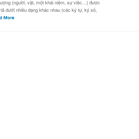
i tượng (người, vật, một khái niệm, sự việc…) được
 tả dưới nhiều dạng khác nhau (các ký tự, ký số,
d More