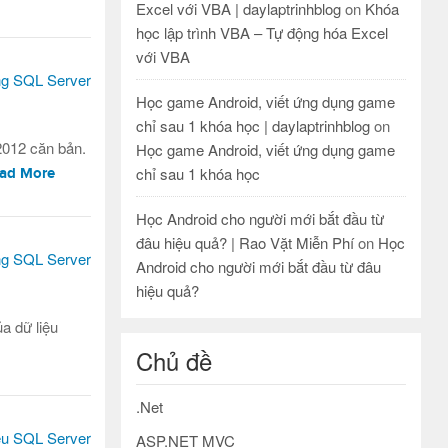
Excel với VBA | daylaptrinhblog
on
Khóa
học lập trình VBA – Tự động hóa Excel
với VBA
Học game Android, viết ứng dụng game
chỉ sau 1 khóa học | daylaptrinhblog
on
2012 căn bản.
Học game Android, viết ứng dụng game
chỉ sau 1 khóa học
ad More
Học Android cho người mới bắt đầu từ
đâu hiệu quả? | Rao Vặt Miễn Phí
on
Học
Android cho người mới bắt đầu từ đâu
hiệu quả?
a dữ liệu
Chủ đề
.Net
ASP.NET MVC