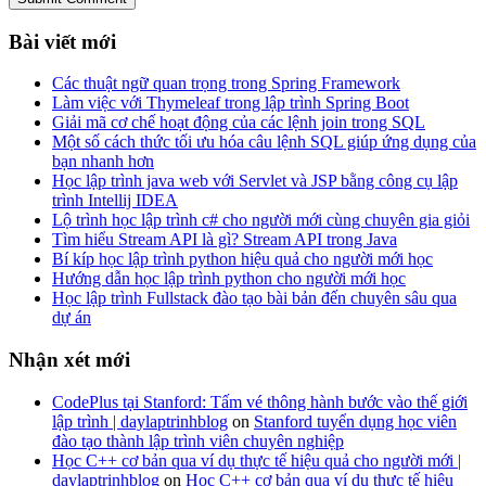
Bài viết mới
Các thuật ngữ quan trọng trong Spring Framework
Làm việc với Thymeleaf trong lập trình Spring Boot
Giải mã cơ chế hoạt động của các lệnh join trong SQL
Một số cách thức tối ưu hóa câu lệnh SQL giúp ứng dụng của
bạn nhanh hơn
Học lập trình java web với Servlet và JSP bằng công cụ lập
trình Intellij IDEA
Lộ trình học lập trình c# cho người mới cùng chuyên gia giỏi
Tìm hiểu Stream API là gì? Stream API trong Java
Bí kíp học lập trình python hiệu quả cho người mới học
Hướng dẫn học lập trình python cho người mới học
Học lập trình Fullstack đào tạo bài bản đến chuyên sâu qua
dự án
Nhận xét mới
CodePlus tại Stanford: Tấm vé thông hành bước vào thế giới
lập trình | daylaptrinhblog
on
Stanford tuyển dụng học viên
đào tạo thành lập trình viên chuyên nghiệp
Học C++ cơ bản qua ví dụ thực tế hiệu quả cho người mới |
daylaptrinhblog
on
Học C++ cơ bản qua ví dụ thực tế hiệu