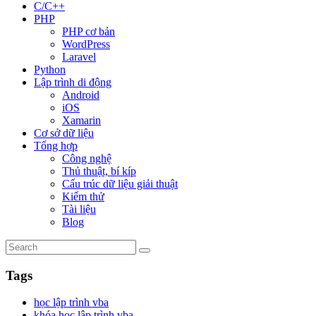
C/C++
PHP
PHP cơ bản
WordPress
Laravel
Python
Lập trình di động
Android
iOS
Xamarin
Cơ sở dữ liệu
Tổng hợp
Công nghệ
Thủ thuật, bí kíp
Cấu trúc dữ liệu giải thuật
Kiểm thử
Tài liệu
Blog
Tags
học lập trình vba
khóa học lập trình vba