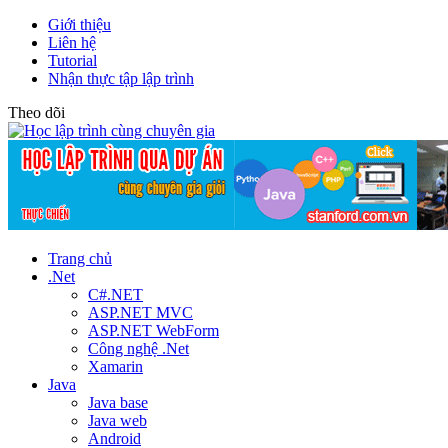
Giới thiệu
Liên hệ
Tutorial
Nhận thực tập lập trình
Theo dõi
Trang chủ
.Net
C#.NET
ASP.NET MVC
ASP.NET WebForm
Công nghệ .Net
Xamarin
Java
Java base
Java web
Android