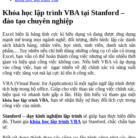
Khóa học lập trình VBA tại Stanford –
đào tạo chuyên nghiệp
Excel hiện là bảng tính cực kì hữu dụng và đang được ứng dụng
mạnh mẽ trong mọi ngành nghề, đối tượng, điển hình: lập các danh
sách khách hàng, nhân viên, học sinh, sinh viên, danh sách sản
phẩm,…
Tuy nhiên nếu chỉ biết dùng những công cụ có sẵn có trong
Excel, bạn vẫn có thể hoàn thành công việc nhưng sẽ tốn nhiều thời
gian và hiệu quả công việc không cao. Nếu biết VBA và áp dụng
vào công việc, bạn sẽ ngạc nhiên về độ chính xác và năng suất
công việc tăng vọt mà lại cực kì tốn ít công sức.
VBA (Visual Basic for Application) là một ngôn ngữ lập trình được
tích hợp trong bộ office. Giúp cho việc thao tác công việc chính xác,
hiệu quả và nhanh hơn gấp n lần.
Hãy tìm hiểu và tham gia một
, bạn sẽ nhận thấy sự thay đổi tích cực trong
khóa học lập trình VBA
công việc của mình.
Stanford – dạy kinh nghiệm lập trình
sẽ giúp bạn thực hiện điều
đó. Tham gia
khóa học lập trình VBA
tại Stanford, chắc chắn bạn
sẽ:
Biết sử dụng thành thạo các công cụ lập trình cũng như các ứng