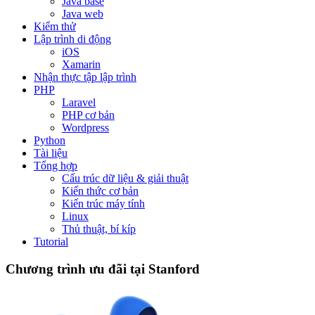
Java base
Java web
Kiểm thử
Lập trình di động
iOS
Xamarin
Nhận thực tập lập trình
PHP
Laravel
PHP cơ bản
Wordpress
Python
Tài liệu
Tổng hợp
Cấu trúc dữ liệu & giải thuật
Kiến thức cơ bản
Kiến trúc máy tính
Linux
Thủ thuật, bí kíp
Tutorial
Chương trình ưu đãi tại Stanford