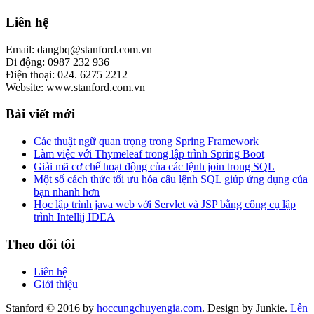
Liên hệ
Email: dangbq@stanford.com.vn
Di động: 0987 232 936
Điện thoại: 024. 6275 2212
Website: www.stanford.com.vn
Bài viết mới
Các thuật ngữ quan trọng trong Spring Framework
Làm việc với Thymeleaf trong lập trình Spring Boot
Giải mã cơ chế hoạt động của các lệnh join trong SQL
Một số cách thức tối ưu hóa câu lệnh SQL giúp ứng dụng của
bạn nhanh hơn
Học lập trình java web với Servlet và JSP bằng công cụ lập
trình Intellij IDEA
Theo dõi tôi
Liên hệ
Giới thiệu
Stanford © 2016 by
hoccungchuyengia.com
. Design by Junkie.
Lên