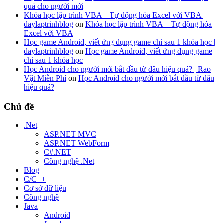
quả cho người mới
Khóa học lập trình VBA – Tự động hóa Excel với VBA |
daylaptrinhblog
on
Khóa học lập trình VBA – Tự động hóa
Excel với VBA
Học game Android, viết ứng dụng game chỉ sau 1 khóa học |
daylaptrinhblog
on
Học game Android, viết ứng dụng game
chỉ sau 1 khóa học
Học Android cho người mới bắt đầu từ đâu hiệu quả? | Rao
Vặt Miễn Phí
on
Học Android cho người mới bắt đầu từ đâu
hiệu quả?
Chủ đề
.Net
ASP.NET MVC
ASP.NET WebForm
C#.NET
Công nghệ .Net
Blog
C/C++
Cơ sở dữ liệu
Công nghệ
Java
Android