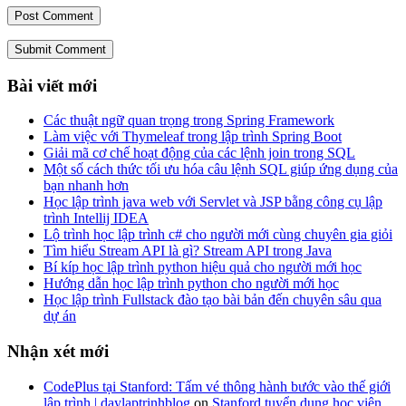
Submit Comment
Bài viết mới
Các thuật ngữ quan trọng trong Spring Framework
Làm việc với Thymeleaf trong lập trình Spring Boot
Giải mã cơ chế hoạt động của các lệnh join trong SQL
Một số cách thức tối ưu hóa câu lệnh SQL giúp ứng dụng của
bạn nhanh hơn
Học lập trình java web với Servlet và JSP bằng công cụ lập
trình Intellij IDEA
Lộ trình học lập trình c# cho người mới cùng chuyên gia giỏi
Tìm hiểu Stream API là gì? Stream API trong Java
Bí kíp học lập trình python hiệu quả cho người mới học
Hướng dẫn học lập trình python cho người mới học
Học lập trình Fullstack đào tạo bài bản đến chuyên sâu qua
dự án
Nhận xét mới
CodePlus tại Stanford: Tấm vé thông hành bước vào thế giới
lập trình | daylaptrinhblog
on
Stanford tuyển dụng học viên