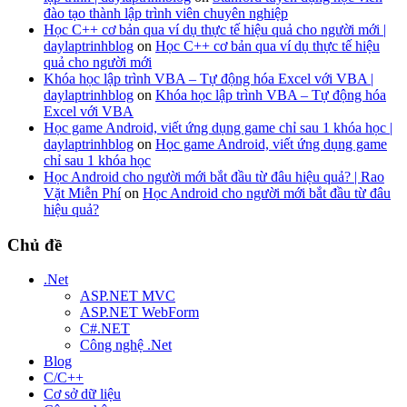
đào tạo thành lập trình viên chuyên nghiệp
Học C++ cơ bản qua ví dụ thực tế hiệu quả cho người mới |
daylaptrinhblog
on
Học C++ cơ bản qua ví dụ thực tế hiệu
quả cho người mới
Khóa học lập trình VBA – Tự động hóa Excel với VBA |
daylaptrinhblog
on
Khóa học lập trình VBA – Tự động hóa
Excel với VBA
Học game Android, viết ứng dụng game chỉ sau 1 khóa học |
daylaptrinhblog
on
Học game Android, viết ứng dụng game
chỉ sau 1 khóa học
Học Android cho người mới bắt đầu từ đâu hiệu quả? | Rao
Vặt Miễn Phí
on
Học Android cho người mới bắt đầu từ đâu
hiệu quả?
Chủ đề
.Net
ASP.NET MVC
ASP.NET WebForm
C#.NET
Công nghệ .Net
Blog
C/C++
Cơ sở dữ liệu