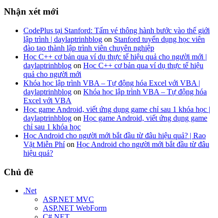
Nhận xét mới
CodePlus tại Stanford: Tấm vé thông hành bước vào thế giới
lập trình | daylaptrinhblog
on
Stanford tuyển dụng học viên
đào tạo thành lập trình viên chuyên nghiệp
Học C++ cơ bản qua ví dụ thực tế hiệu quả cho người mới |
daylaptrinhblog
on
Học C++ cơ bản qua ví dụ thực tế hiệu
quả cho người mới
Khóa học lập trình VBA – Tự động hóa Excel với VBA |
daylaptrinhblog
on
Khóa học lập trình VBA – Tự động hóa
Excel với VBA
Học game Android, viết ứng dụng game chỉ sau 1 khóa học |
daylaptrinhblog
on
Học game Android, viết ứng dụng game
chỉ sau 1 khóa học
Học Android cho người mới bắt đầu từ đâu hiệu quả? | Rao
Vặt Miễn Phí
on
Học Android cho người mới bắt đầu từ đâu
hiệu quả?
Chủ đề
.Net
ASP.NET MVC
ASP.NET WebForm
C#.NET