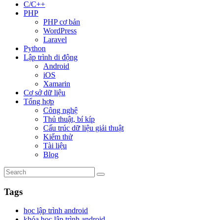
C/C++
PHP
PHP cơ bản
WordPress
Laravel
Python
Lập trình di động
Android
iOS
Xamarin
Cơ sở dữ liệu
Tổng hợp
Công nghệ
Thủ thuật, bí kíp
Cấu trúc dữ liệu giải thuật
Kiểm thử
Tài liệu
Blog
Tags
học lập trình android
khóa học lập trình android