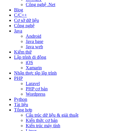
Công nghệ .Net
Blog
C/C++
Cơ sở dữ liệu
Công nghệ
Java
Android
Java base
Java web
Kiểm thử
Lập trình di động
iOS
Xamarin
Nhận thực tập lập trình
PHP
Laravel
PHP cơ bản
Wordpress
Python
Tài liệu
Tổng hợp
Cấu trúc dữ liệu & giải thuật
Kiến thức cơ bản
Kiến trúc máy tính
Linux