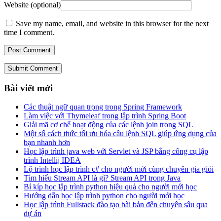
Website (optional)
Save my name, email, and website in this browser for the next
time I comment.
Submit Comment
Bài viết mới
Các thuật ngữ quan trọng trong Spring Framework
Làm việc với Thymeleaf trong lập trình Spring Boot
Giải mã cơ chế hoạt động của các lệnh join trong SQL
Một số cách thức tối ưu hóa câu lệnh SQL giúp ứng dụng của
bạn nhanh hơn
Học lập trình java web với Servlet và JSP bằng công cụ lập
trình Intellij IDEA
Lộ trình học lập trình c# cho người mới cùng chuyên gia giỏi
Tìm hiểu Stream API là gì? Stream API trong Java
Bí kíp học lập trình python hiệu quả cho người mới học
Hướng dẫn học lập trình python cho người mới học
Học lập trình Fullstack đào tạo bài bản đến chuyên sâu qua
dự án