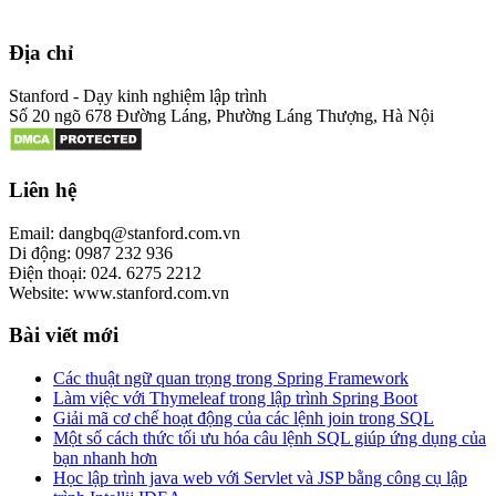
Địa chỉ
Stanford - Dạy kinh nghiệm lập trình
Số 20 ngõ 678 Đường Láng, Phường Láng Thượng, Hà Nội
Liên hệ
Email: dangbq@stanford.com.vn
Di động: 0987 232 936
Điện thoại: 024. 6275 2212
Website: www.stanford.com.vn
Bài viết mới
Các thuật ngữ quan trọng trong Spring Framework
Làm việc với Thymeleaf trong lập trình Spring Boot
Giải mã cơ chế hoạt động của các lệnh join trong SQL
Một số cách thức tối ưu hóa câu lệnh SQL giúp ứng dụng của
bạn nhanh hơn
Học lập trình java web với Servlet và JSP bằng công cụ lập