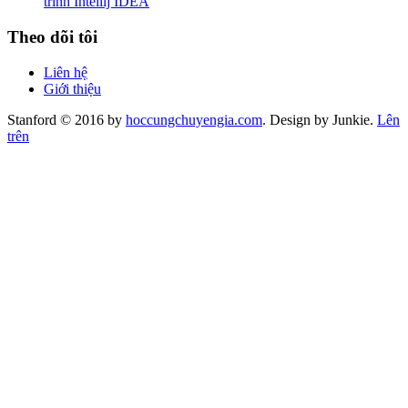
trình Intellij IDEA
Theo dõi tôi
Liên hệ
Giới thiệu
Stanford © 2016 by
hoccungchuyengia.com
. Design by Junkie.
Lên
trên