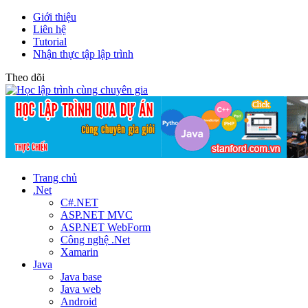
Giới thiệu
Liên hệ
Tutorial
Nhận thực tập lập trình
Theo dõi
Trang chủ
.Net
C#.NET
ASP.NET MVC
ASP.NET WebForm
Công nghệ .Net
Xamarin
Java
Java base
Java web
Android