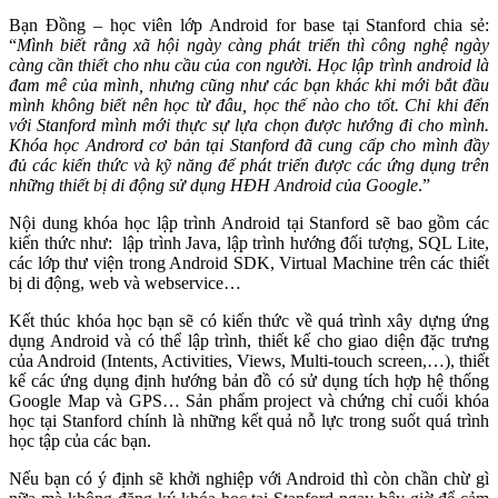
Bạn Đồng – học viên lớp Android for base tại Stanford chia sẻ:
“
Mình biết rằng xã hội ngày càng phát triển thì công nghệ ngày
càng cần thiết cho nhu cầu của con người. Học lập trình android là
đam mê của mình, nhưng cũng như các bạn khác khi mới bắt đầu
mình không biết nên học từ đâu, học thế nào cho tốt. Chỉ khi đến
với Stanford mình mới thực sự lựa chọn được hướng đi cho mình.
Khóa học Andrord cơ bản tại Stanford đã cung cấp cho mình đầy
đủ các kiến thức và kỹ năng để phát triển được các ứng dụng trên
những thiết bị di động sử dụng HĐH Android của Google
.”
Nội dung khóa học lập trình Android tại Stanford sẽ bao gồm các
kiến thức như: lập trình Java, lập trình hướng đối tượng, SQL Lite,
các lớp thư viện trong Android SDK, Virtual Machine trên các thiết
bị di động, web và webservice…
Kết thúc khóa học bạn sẽ có kiến thức về quá trình xây dựng ứng
dụng Android và có thể lập trình, thiết kế cho giao diện đặc trưng
của Android (Intents, Activities, Views, Multi-touch screen,…), thiết
kế các ứng dụng định hướng bản đồ có sử dụng tích hợp hệ thống
Google Map và GPS… Sản phẩm project và chứng chỉ cuối khóa
học tại Stanford chính là những kết quả nỗ lực trong suốt quá trình
học tập của các bạn.
Nếu bạn có ý định sẽ khởi nghiệp với Android thì còn chần chừ gì