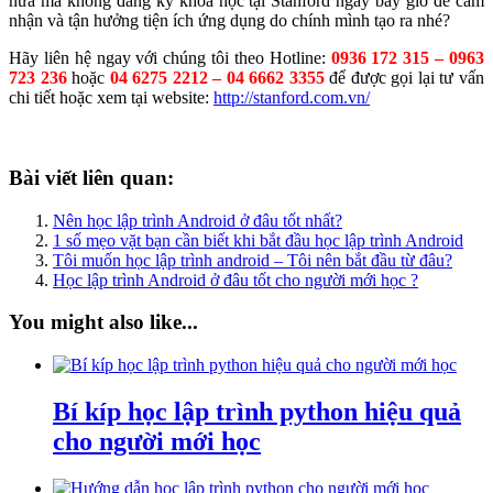
nữa mà không đăng ký khóa học tại Stanford ngay bây giờ để cảm
nhận và tận hưởng tiện ích ứng dụng do chính mình tạo ra nhé?
Hãy liên hệ ngay với chúng tôi theo Hotline:
0936 172 315 – 0963
723 236
hoặc
04 6275 2212 – 04 6662 3355
để được gọi lại tư vấn
chi tiết hoặc xem tại website:
http://stanford.com.vn/
Bài viết liên quan:
Nên học lập trình Android ở đâu tốt nhất?
1 số mẹo vặt bạn cần biết khi bắt đầu học lập trình Android
Tôi muốn học lập trình android – Tôi nên bắt đầu từ đâu?
Học lập trình Android ở đâu tốt cho người mới học ?
You might also like...
Bí kíp học lập trình python hiệu quả
cho người mới học