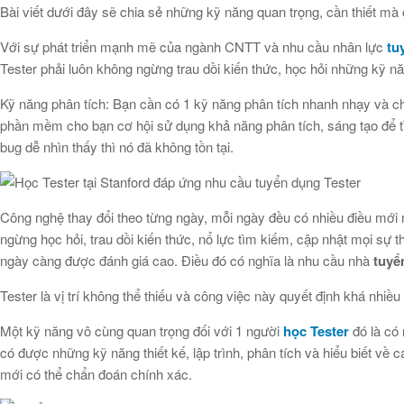
Bài viết dưới đây sẽ chia sẻ những kỹ năng quan trọng, cần thiết mà
Với sự phát triển mạnh mẽ của ngành CNTT và nhu cầu nhân lực
tu
Tester phải luôn không ngừng trau dồi kiến thức, học hỏi những kỹ n
Kỹ năng phân tích: Bạn cần có 1 kỹ năng phân tích nhanh nhạy và ch
phần mềm cho bạn cơ hội sử dụng khả năng phân tích, sáng tạo để t
bug dễ nhìn thấy thì nó đã không tồn tại.
Công nghệ thay đổi theo từng ngày, mỗi ngày đều có nhiều điều mới m
ngừng học hỏi, trau dồi kiến thức, nổ lực tìm kiếm, cập nhật mọi sự
ngày càng được đánh giá cao. Điều đó có nghĩa là nhu cầu nhà
tuyể
Tester là vị trí không thể thiếu và công việc này quyết định khá nhiề
Một kỹ năng vô cùng quan trọng đối với 1 người
học Tester
đó là có
có được những kỹ năng thiết kế, lập trình, phân tích và hiểu biết
mới có thể chẩn đoán chính xác.