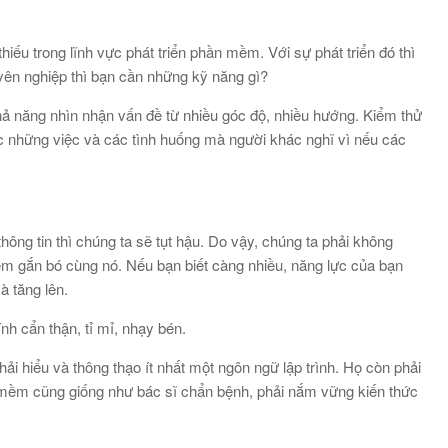
iếu trong lĩnh vực phát triển phần mềm. Với sự phát triển đó thì
uyên nghiệp thì bạn cần những kỹ năng gì?
hả năng nhìn nhận vấn đề từ nhiều góc độ, nhiều hướng. Kiểm thử
 những việc và các tình huống mà người khác nghĩ vì nếu các
ông tin thì chúng ta sẽ tụt hậu. Do vậy, chúng ta phải không
đêm gắn bó cùng nó. Nếu bạn biết càng nhiều, năng lực của bạn
 tăng lên.
nh cẩn thận, tỉ mỉ, nhạy bén.
hải hiểu và thông thạo ít nhất một ngôn ngữ lập trình. Họ còn phải
n mềm cũng giống như bác sĩ chẩn bệnh, phải nắm vững kiến thức