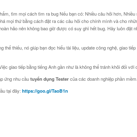
hẩm, tìm mọi cách tìm ra bug Nếu bạn có: Nhiều câu hỏi hơn, Nhiều sự
há mọi thứ bằng cách đặt ra các câu hỏi cho chính mình và cho nhữn
 hoàn hảo nên không bao giờ được có suy ghĩ hết bug. Hãy luôn đặt n
ông thể thiếu, nó giúp bạn đọc hiểu tài liệu, update công nghệ, giao t
iệc giao tiếp bằng tiếng Anh gần như là không thể tránh khỏi đối với
đáp ứng nhu cầu
tuyển dụng Tester
của các doanh nghiệp phần mềm
ầu tại đây:
https://goo.gl/TaoB1n