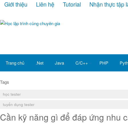
Giới thiệu
Liên hệ
Tutorial
Nhận thực tập l
Trang chủ
.Net
Java
C/C++
PHP
Pyt
Tags
học tester
tuyển dụng tester
Cần kỹ năng gì để đáp ứng nhu c