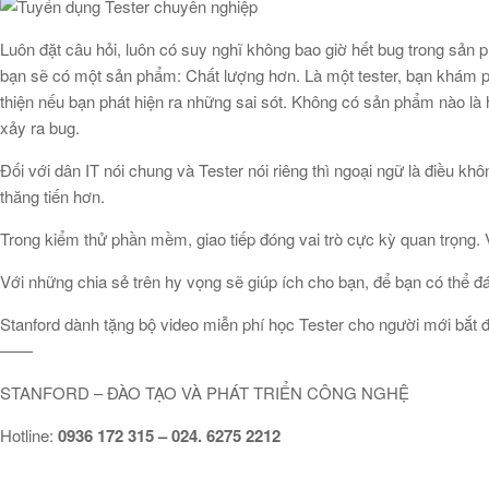
Luôn đặt câu hỏi, luôn có suy nghĩ không bao giờ hết bug trong sản p
bạn sẽ có một sản phẩm: Chất lượng hơn. Là một tester, bạn khám p
thiện nếu bạn phát hiện ra những sai sót. Không có sản phẩm nào là
xảy ra bug.
Đối với dân IT nói chung và Tester nói riêng thì ngoại ngữ là điều kh
thăng tiến hơn.
Trong kiểm thử phần mềm, giao tiếp đóng vai trò cực kỳ quan trọng. V
Với những chia sẻ trên hy vọng sẽ giúp ích cho bạn, để bạn có thể 
Stanford dành tặng bộ video miễn phí học Tester cho người mới bắt đ
——
STANFORD – ĐÀO TẠO VÀ PHÁT TRIỂN CÔNG NGHỆ
Hotline:
0936 172 315 – 024. 6275 2212