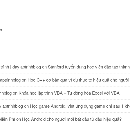
án
rình | daylaptrinhblog
on
Stanford tuyển dụng học viên đào tạo thành
aptrinhblog
on
Học C++ cơ bản qua ví dụ thực tế hiệu quả cho người
nhblog
on
Khóa học lập trình VBA – Tự động hóa Excel với VBA
laptrinhblog
on
Học game Android, viết ứng dụng game chỉ sau 1 kh
Miễn Phí
on
Học Android cho người mới bắt đầu từ đâu hiệu quả?