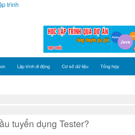
ập trình
hon
Lập trình di động
Cơ sở dữ liệu
Tổng hợp
ầu tuyển dụng Tester?