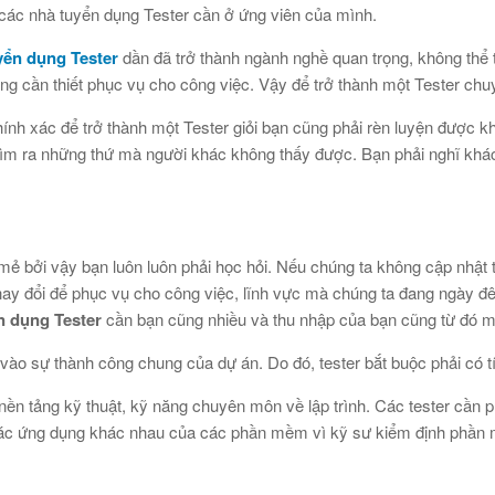
 các nhà tuyển dụng Tester cần ở ứng viên của mình.
yển dụng Tester
dần đã trở thành ngành nghề quan trọng, không thể th
ăng cần thiết phục vụ cho công việc. Vậy để trở thành một Tester ch
ính xác để trở thành một Tester giỏi bạn cũng phải rèn luyện được k
ìm ra những thứ mà người khác không thấy được. Bạn phải nghĩ khác
ẻ bởi vậy bạn luôn luôn phải học hỏi. Nếu chúng ta không cập nhật th
 thay đổi để phục vụ cho công việc, lĩnh vực mà chúng ta đang ngày 
n dụng Tester
cần bạn cũng nhiều và thu nhập của bạn cũng từ đó mà
u vào sự thành công chung của dự án. Do đó, tester bắt buộc phải có tí
 nền tảng kỹ thuật, kỹ năng chuyên môn về lập trình. Các tester cần p
 về các ứng dụng khác nhau của các phần mềm vì kỹ sư kiểm định phầ